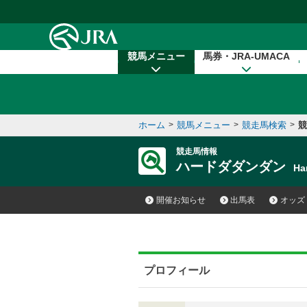
本文へ移動する
競馬メニュー
馬券・JRA-UMACA
ホーム
>
競馬メニュー
>
競走馬検索
>
競
競走馬情報
ハードダダンダン
Ha
開催お知らせ
出馬表
オッズ
プロフィール