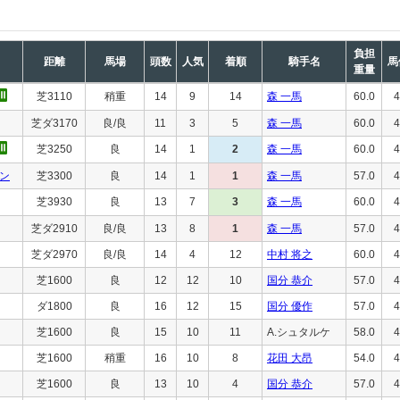
負担
距離
馬場
頭数
人気
着順
騎手名
馬
重量
芝3110
稍重
14
9
14
森 一馬
60.0
4
芝ダ3170
良/良
11
3
5
森 一馬
60.0
4
芝3250
良
14
1
2
森 一馬
60.0
4
ン
芝3300
良
14
1
1
森 一馬
57.0
4
芝3930
良
13
7
3
森 一馬
60.0
4
芝ダ2910
良/良
13
8
1
森 一馬
57.0
4
芝ダ2970
良/良
14
4
12
中村 将之
60.0
4
芝1600
良
12
12
10
国分 恭介
57.0
4
ダ1800
良
16
12
15
国分 優作
57.0
4
芝1600
良
15
10
11
A.シュタルケ
58.0
4
芝1600
稍重
16
10
8
花田 大昂
54.0
4
芝1600
良
13
10
4
国分 恭介
57.0
4