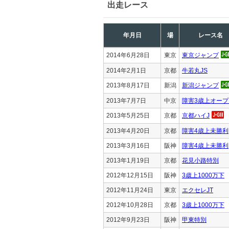
出走レース
年月日
場
レース名
2014年6月28日
東京
東京ジャンプ
2014年2月1日
京都
牛若丸JS
2013年8月17日
新潟
新潟ジャンプ
2013年7月7日
中京
障害3歳上オープ
2013年5月25日
京都
京都ハイJ
2013年4月20日
京都
障害4歳上未勝利
2013年3月16日
阪神
障害4歳上未勝利
2013年1月19日
京都
花見小路特別
2012年12月15日
阪神
3歳上1000万下
2012年11月24日
東京
エクセレJT
2012年10月28日
京都
3歳上1000万下
2012年9月23日
阪神
甲東特別