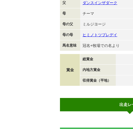
父
ダンスインザダーク
母
チーマ
母の父
ミルジヨージ
母の母
ヒミノトツプレデイ
馬名意味
冠名+牧場での名より
総賞金
賞金
内地方賞金
収得賞金（平地）
出走レ