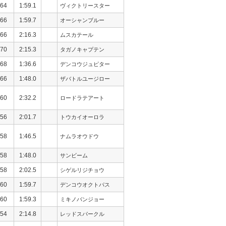
64
1:59.1
ヴィクトリースター
66
1:59.7
オーシャンブルー
66
2:16.3
ムスカテール
70
2:15.3
タガノキャプテン
68
1:36.6
デンコウジュピター
66
1:48.0
ザバトルユージロー
60
2:32.2
ロードラテアート
56
2:01.7
トウカイオーロラ
58
1:46.5
ナムラオウドウ
58
1:48.0
サンビーム
58
2:02.5
シゲルリジチョウ
60
1:59.7
デンコウオクトパス
60
1:59.3
ミキノバンジョー
54
2:14.8
レッドスパークル