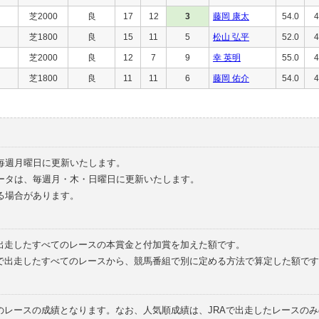
芝2000
良
17
12
3
藤岡 康太
54.0
4
芝1800
良
15
11
5
松山 弘平
52.0
4
芝2000
良
12
7
9
幸 英明
55.0
4
芝1800
良
11
11
6
藤岡 佑介
54.0
4
毎週月曜日に更新いたします。
ータは、毎週月・木・日曜日に更新いたします。
る場合があります。
で出走したすべてのレースの本賞金と付加賞を加えた額です。
外で出走したすべてのレースから、競馬番組で別に定める方法で算定した額です
のレースの成績となります。なお、人気順成績は、JRAで出走したレースの