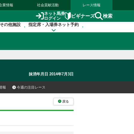
企業情報
社会貢献活動
レース情報
ネット馬券
検索
ビギナーズ
ログイン
その他施設
指定席・入場券ネット予約
抹消年月日 2014年7月3日
情報
今週の注目レース
戻る