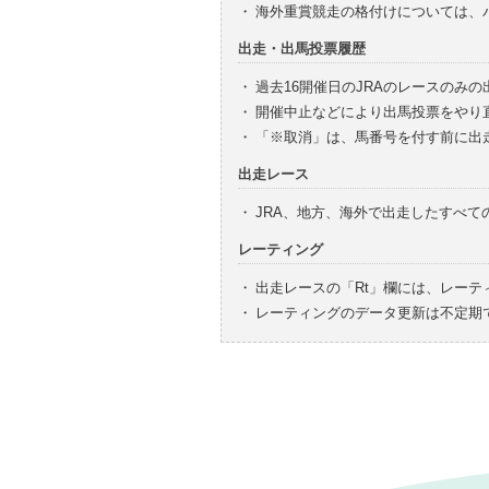
・
海外重賞競走の格付けについては、
出走・出馬投票履歴
・
過去16開催日のJRAのレースのみ
・
開催中止などにより出馬投票をやり
・
「※取消」は、馬番号を付す前に出
出走レース
・
JRA、地方、海外で出走したすべ
レーティング
・
出走レースの「Rt」欄には、レーテ
・
レーティングのデータ更新は不定期