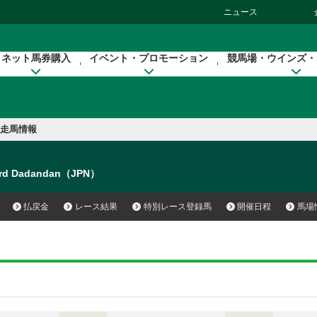
ニュース
ネット馬券購入
イベント・プロモーション
競馬場・ウインズ・
走馬情報
rd Dadandan（JPN）
払戻金
レース結果
特別レース登録馬
開催日程
馬場