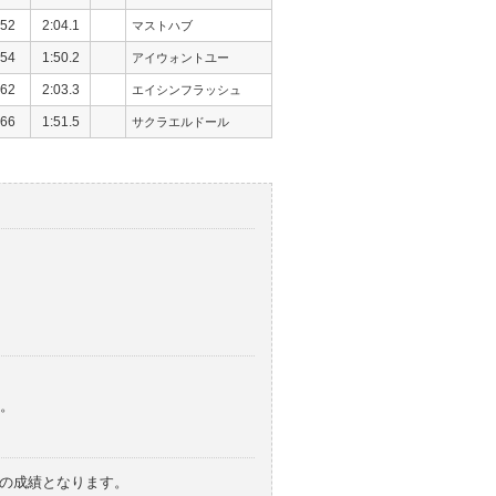
52
2:04.1
マストハブ
54
1:50.2
アイウォントユー
62
2:03.3
エイシンフラッシュ
66
1:51.5
サクラエルドール
。
みの成績となります。