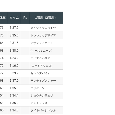
体重
タイム
Rt
1着馬（2着馬）
76
3:37.2
メイショウヨウドウ
76
3:35.6
トウショウデザイア
64
3:31.5
アサティスボーイ
68
3:38.0
(オースミムーン)
74
4:24.2
テイエムハリアー
72
3:16.9
(ロードアリエス)
72
3:29.2
センシズバイオ
68
1:37.0
サンライズメジャー
60
1:55.9
ハリケーン
54
1:34.4
ショウナンラムジ
58
1:35.2
アンチュラス
60
1:34.5
タイキパーシヴァル