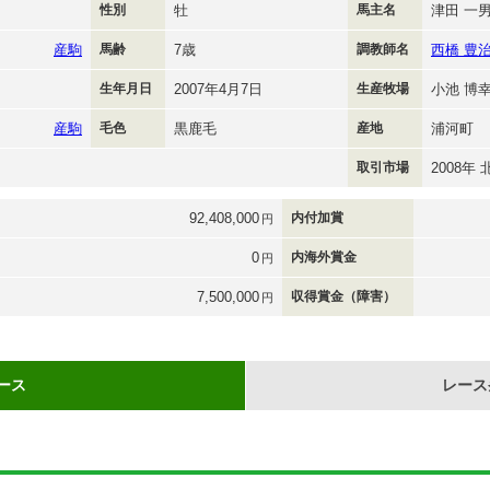
性別
牡
馬主名
津田 一
産駒
馬齢
7歳
調教師名
西橋 豊
生年月日
2007年4月7日
生産牧場
小池 博
産駒
毛色
黒鹿毛
産地
浦河町
取引市場
2008
92,408,000
内付加賞
円
0
内海外賞金
円
7,500,000
収得賞金（障害）
円
ース
レース