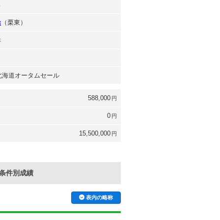
男
治
（栗東）
幸
年 北海道オータムセール
588,000
円
0
円
15,500,000
円
条件別成績
表内の略称