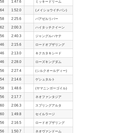
58
1:47.6
ミッキードリーム
64
1:52.0
(メイショウイチバン)
58
2:25.6
バアゼルリバー
62
2:00.3
ハイタッチクイーン
56
2:40.3
ジャングルハヤテ
46
2:15.6
ロードオブザリング
46
2:13.0
キクカタキシード
46
2:28.0
ローズキングダム
56
2:27.4
(シルクオールディー)
54
2:14.6
ゲシュタルト
58
1:48.6
(ヤマニンガーゴイル)
56
2:17.7
ネオファンタジア
60
2:06.3
スプリングアルタ
60
1:49.8
セイルラージ
56
2:16.5
ロードオブザリング
56
1:50.7
ネオヴァンドーム