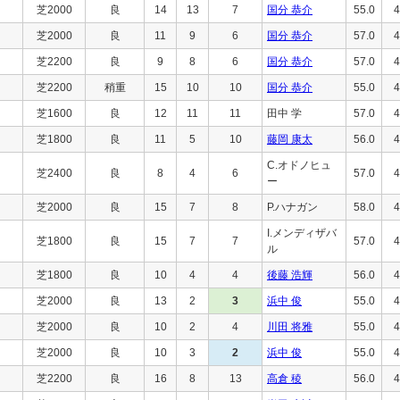
芝2000
良
14
13
7
国分 恭介
55.0
4
芝2000
良
11
9
6
国分 恭介
57.0
4
芝2200
良
9
8
6
国分 恭介
57.0
4
芝2200
稍重
15
10
10
国分 恭介
55.0
4
芝1600
良
12
11
11
田中 学
57.0
4
芝1800
良
11
5
10
藤岡 康太
56.0
4
C.オドノヒュ
芝2400
良
8
4
6
57.0
4
ー
芝2000
良
15
7
8
P.ハナガン
58.0
4
I.メンディザバ
芝1800
良
15
7
7
57.0
4
ル
芝1800
良
10
4
4
後藤 浩輝
56.0
4
芝2000
良
13
2
3
浜中 俊
55.0
4
芝2000
良
10
2
4
川田 将雅
55.0
4
芝2000
良
10
3
2
浜中 俊
55.0
4
芝2200
良
16
8
13
高倉 稜
56.0
4