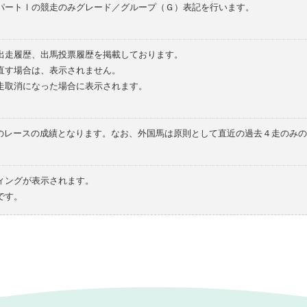
パートⅠの競走のみグレード／グループ（Ｇ）表記を行います。
の出走履歴、出馬投票履歴を掲載しております。
直す場合は、表示されません。
走取消になった場合に表示されます。
てのレースの成績となります。なお、外国馬は原則として直近の過去４走のみ
ィングが表示されます。
です。