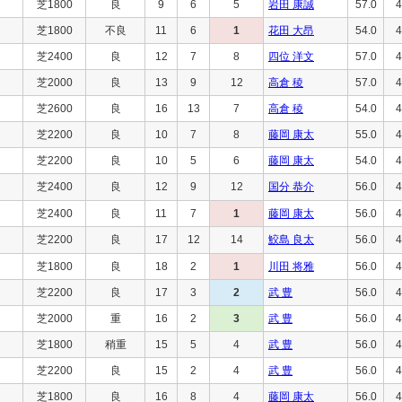
芝1800
良
9
6
5
岩田 康誠
57.0
4
芝1800
不良
11
6
1
花田 大昂
54.0
4
芝2400
良
12
7
8
四位 洋文
57.0
4
芝2000
良
13
9
12
高倉 稜
57.0
4
芝2600
良
16
13
7
高倉 稜
54.0
4
芝2200
良
10
7
8
藤岡 康太
55.0
4
芝2200
良
10
5
6
藤岡 康太
54.0
4
芝2400
良
12
9
12
国分 恭介
56.0
4
芝2400
良
11
7
1
藤岡 康太
56.0
4
芝2200
良
17
12
14
鮫島 良太
56.0
4
芝1800
良
18
2
1
川田 将雅
56.0
4
芝2200
良
17
3
2
武 豊
56.0
4
芝2000
重
16
2
3
武 豊
56.0
4
芝1800
稍重
15
5
4
武 豊
56.0
4
芝2200
良
15
2
4
武 豊
56.0
4
芝1800
良
16
8
4
藤岡 康太
56.0
4