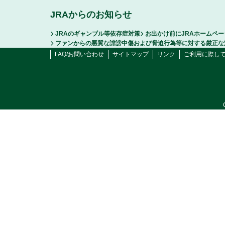
JRAからのお知らせ
JRAのギャンブル等依存症対策
お出かけ前にJRAホームペ
ファンからの悪質な誹謗中傷および脅迫行為等に対する厳正な
FAQ/お問い合わせ
サイトマップ
リンク
ご利用に際し