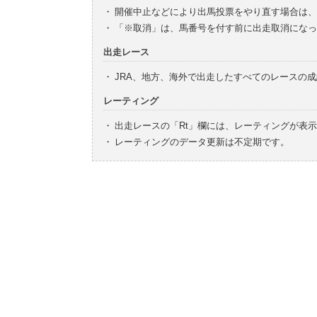
・
開催中止などにより出馬投票をやり直す場合は、
・
「※取消」は、馬番号を付す前に出走取消になっ
出走レース
・
JRA、地方、海外で出走したすべてのレースの
レーティング
・
出走レースの「Rt」欄には、レーティングが表
・
レーティングのデータ更新は不定期です。