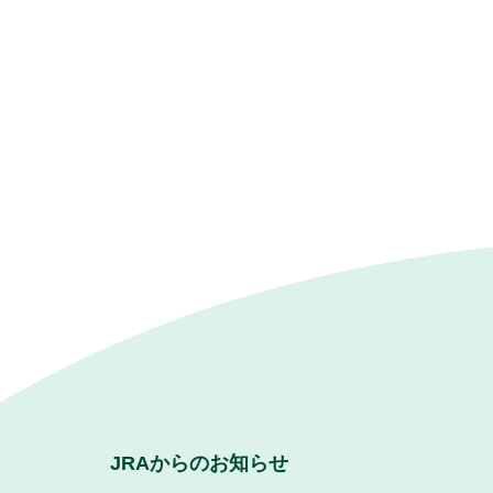
JRAからのお知らせ