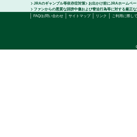
JRAのギャンブル等依存症対策
お出かけ前にJRAホームペ
ファンからの悪質な誹謗中傷および脅迫行為等に対する厳正な
FAQ/お問い合わせ
サイトマップ
リンク
ご利用に際し