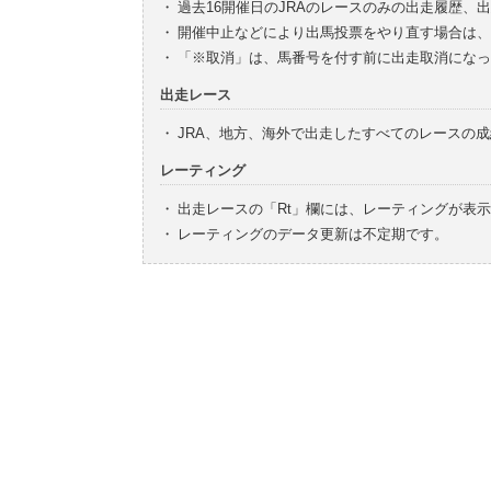
・
過去16開催日のJRAのレースのみの出走履歴、
・
開催中止などにより出馬投票をやり直す場合は、
・
「※取消」は、馬番号を付す前に出走取消になっ
出走レース
・
JRA、地方、海外で出走したすべてのレースの
レーティング
・
出走レースの「Rt」欄には、レーティングが表
・
レーティングのデータ更新は不定期です。