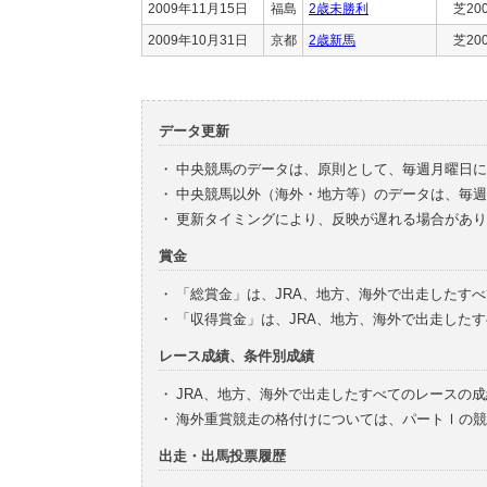
2009年11月15日
福島
2歳未勝利
芝20
2009年10月31日
京都
2歳新馬
芝20
データ更新
・
中央競馬のデータは、原則として、毎週月曜日に
・
中央競馬以外（海外・地方等）のデータは、毎週
・
更新タイミングにより、反映が遅れる場合があり
賞金
・
「総賞金」は、JRA、地方、海外で出走したす
・
「収得賞金」は、JRA、地方、海外で出走した
レース成績、条件別成績
・
JRA、地方、海外で出走したすべてのレースの
・
海外重賞競走の格付けについては、パートⅠの競
出走・出馬投票履歴