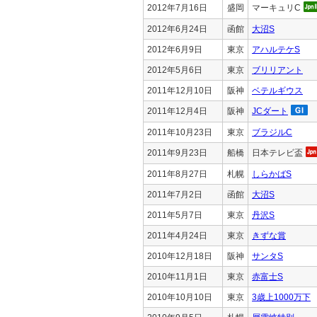
2012年7月16日
盛岡
マーキュリC
2012年6月24日
函館
大沼S
2012年6月9日
東京
アハルテケS
2012年5月6日
東京
ブリリアント
2011年12月10日
阪神
ベテルギウス
2011年12月4日
阪神
JCダート
2011年10月23日
東京
ブラジルC
2011年9月23日
船橋
日本テレビ盃
2011年8月27日
札幌
しらかばS
2011年7月2日
函館
大沼S
2011年5月7日
東京
丹沢S
2011年4月24日
東京
きずな賞
2010年12月18日
阪神
サンタS
2010年11月1日
東京
赤富士S
2010年10月10日
東京
3歳上1000万下