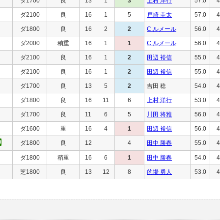
ダ1700
良
13
1
3
上村 洋行
57.0
4
ダ2100
良
16
1
5
戸崎 圭太
57.0
4
ダ1800
良
16
2
2
C.ルメール
56.0
4
ダ2000
稍重
16
1
1
C.ルメール
56.0
4
ダ2100
良
16
1
2
田辺 裕信
55.0
4
ダ2100
良
16
1
2
田辺 裕信
55.0
4
ダ1700
良
13
5
2
吉田 稔
54.0
4
ダ1800
良
16
11
6
上村 洋行
53.0
4
ダ1700
良
11
6
5
川田 将雅
56.0
4
ダ1600
重
16
4
1
田辺 裕信
56.0
4
ダ1800
良
12
4
田中 勝春
55.0
4
ダ1800
稍重
16
6
1
田中 勝春
54.0
4
芝1800
良
13
12
8
的場 勇人
53.0
4