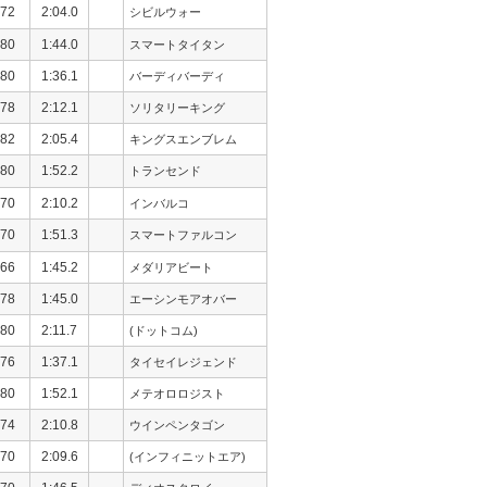
72
2:04.0
シビルウォー
80
1:44.0
スマートタイタン
80
1:36.1
バーディバーディ
78
2:12.1
ソリタリーキング
82
2:05.4
キングスエンブレム
80
1:52.2
トランセンド
70
2:10.2
インバルコ
70
1:51.3
スマートファルコン
66
1:45.2
メダリアビート
78
1:45.0
エーシンモアオバー
80
2:11.7
(ドットコム)
76
1:37.1
タイセイレジェンド
80
1:52.1
メテオロロジスト
74
2:10.8
ウインペンタゴン
70
2:09.6
(インフィニットエア)