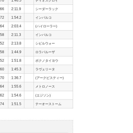
70
1:46.5
ディオスクロイ
66
2:11.9
シーダーラック
72
1:54.2
インバルコ
64
2:03.4
(ハイローラー)
58
2:11.3
インバルコ
52
2:13.8
シビルウォー
58
1:44.9
ロラパルーザ
52
1:51.8
ボクノタイヨウ
60
1:45.3
ラヴェリータ
70
1:36.7
(アークビスティー)
64
1:55.6
メトロノース
62
1:54.6
(エジソン)
74
1:51.5
テーオーストーム