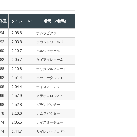
体重
タイム
Rt
1着馬（2着馬）
94
2:06.6
ナムラビクター
92
2:03.8
ラウンドワールド
90
2:10.7
ベルシャザール
82
2:05.7
ケイアイレオーネ
88
2:10.8
ナリタシルクロード
92
1:51.4
ホッコータルマエ
98
2:04.4
ナイスミーチュー
96
1:57.9
メテオロロジスト
98
1:52.8
グランドシチー
78
2:10.6
ナムラビクター
74
2:05.5
ナイスミーチュー
74
1:44.7
サイレントメロディ