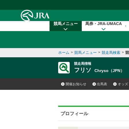
本文へ移動する
競馬メニュー
馬券・JRA-UMACA
ホーム
>
競馬メニュー
>
競走馬検索
>
競
競走馬情報
フリソ
Chryso（JPN）
開催お知らせ
出馬表
オッズ
プロフィール