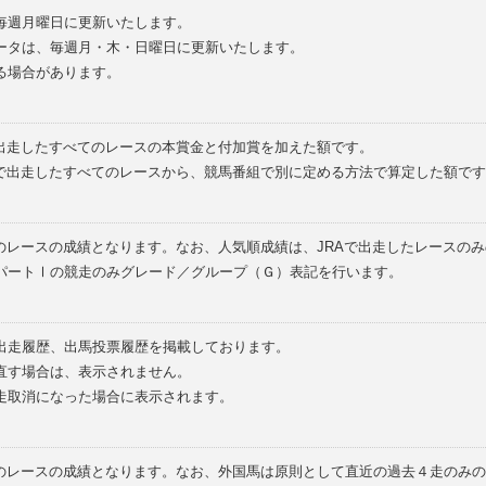
毎週月曜日に更新いたします。
ータは、毎週月・木・日曜日に更新いたします。
る場合があります。
で出走したすべてのレースの本賞金と付加賞を加えた額です。
外で出走したすべてのレースから、競馬番組で別に定める方法で算定した額です
のレースの成績となります。なお、人気順成績は、JRAで出走したレースの
パートⅠの競走のみグレード／グループ（Ｇ）表記を行います。
の出走履歴、出馬投票履歴を掲載しております。
直す場合は、表示されません。
走取消になった場合に表示されます。
てのレースの成績となります。なお、外国馬は原則として直近の過去４走のみ