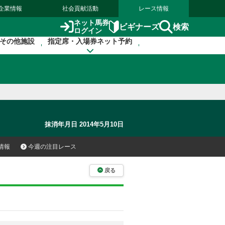
企業情報
社会貢献活動
レース情報
ネット馬券
検索
ビギナーズ
ログイン
その他施設
指定席・入場券ネット予約
抹消年月日 2014年5月10日
情報
今週の注目レース
戻る