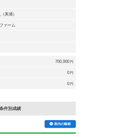
司
之
（美浦）
ファーム
700,000
円
0
円
0
円
条件別成績
表内の略称