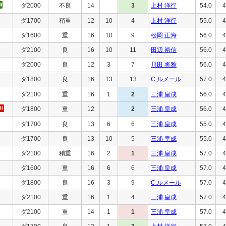
ダ2000
不良
14
3
上村 洋行
54.0
4
ダ1700
稍重
12
10
4
上村 洋行
55.0
4
ダ1600
重
16
10
9
松岡 正海
56.0
4
ダ2100
良
16
10
11
田辺 裕信
56.0
4
ダ2000
良
12
3
7
川田 将雅
56.0
4
ダ1800
良
16
13
13
C.ルメール
57.0
4
ダ2100
重
16
1
2
三浦 皇成
56.0
4
ダ1800
重
12
2
三浦 皇成
56.0
4
ダ1700
良
13
6
6
三浦 皇成
55.0
4
ダ1700
良
13
10
5
三浦 皇成
55.0
4
ダ2100
稍重
16
2
1
三浦 皇成
57.0
4
ダ1600
重
16
6
6
三浦 皇成
57.0
4
ダ1800
良
16
3
9
C.ルメール
57.0
4
ダ2100
重
16
1
4
三浦 皇成
57.0
4
ダ2100
重
14
1
1
三浦 皇成
57.0
4