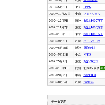
2010年9月5日
札幌
層雲峡特別
2010年5月8日
東京
丹沢S
2009年12月27日
中山
フェアウェル
2009年12月5日
阪神
3歳上1000万下
2009年11月7日
東京
3歳上1000万下
2009年10月10日
東京
3歳上1000万下
2009年9月5日
札幌
ハーベスト特
2009年6月28日
阪神
鷹取特別
2009年5月23日
中京
昇竜S
2009年5月9日
東京
3歳500万下
2008年10月30日
門別
北海道2歳優
2008年9月21日
中山
2歳未勝利
2008年8月24日
札幌
2歳新馬
データ更新