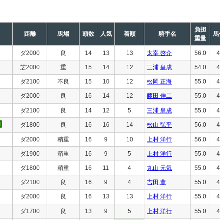
負担
距離
馬場
頭数
人気
着順
騎手名
馬
重量
ダ2000
良
14
13
13
太宰 啓介
56.0
4
芝2000
重
15
14
12
三浦 皇成
54.0
4
ダ2100
不良
15
10
12
松岡 正海
55.0
4
ダ2000
良
16
14
12
藤田 伸二
55.0
4
ダ2100
良
14
12
5
三浦 皇成
55.0
4
ダ1800
良
16
16
14
松山 弘平
56.0
4
ダ2000
稍重
16
9
10
上村 洋行
56.0
4
ダ1900
稍重
16
9
5
上村 洋行
55.0
4
ダ1800
稍重
16
11
4
丸山 元気
55.0
4
ダ2100
良
16
9
4
吉田 豊
55.0
4
ダ2000
良
16
13
13
上村 洋行
55.0
4
ダ1700
良
13
9
5
上村 洋行
55.0
4