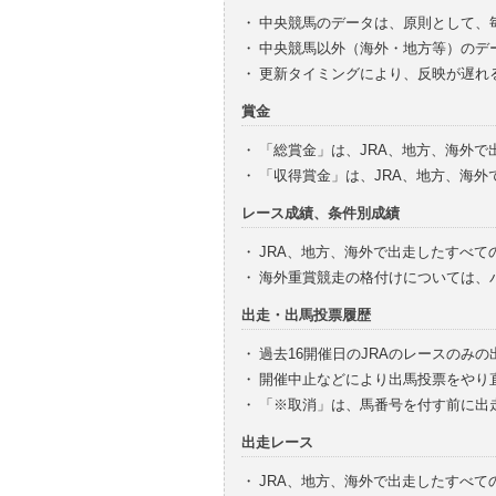
・
中央競馬のデータは、原則として、
・
中央競馬以外（海外・地方等）のデ
・
更新タイミングにより、反映が遅れ
賞金
・
「総賞金」は、JRA、地方、海外
・
「収得賞金」は、JRA、地方、海
レース成績、条件別成績
・
JRA、地方、海外で出走したすべて
・
海外重賞競走の格付けについては、
出走・出馬投票履歴
・
過去16開催日のJRAのレースのみ
・
開催中止などにより出馬投票をやり
・
「※取消」は、馬番号を付す前に出
出走レース
・
JRA、地方、海外で出走したすべ