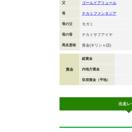
父
ゴールドアリュール
母
ナカミファンタジア
母の父
モガミ
母の母
ナカミサフアイヤ
馬名意味
黄金(ギリシャ語)
総賞金
賞金
内地方賞金
収得賞金（平地）
出走レ