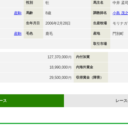
性別
牡
馬主名
中井 孟
産駒
馬齢
8歳
調教師名
小島 茂
生年月日
2006年2月28日
生産牧場
モリナガ
産駒
毛色
鹿毛
産地
門別町
取引市場
127,370,000
内付加賞
円
18,990,000
内海外賞金
円
29,500,000
収得賞金（障害）
円
ース
レース