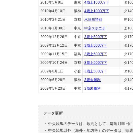
2010年5月8日
東京
4歳上1000万下
ダ16
2010年4月10日
阪神
4歳上1000万下
ダ14
2010年2月21日
京都
木津川特別
芝16
2010年1月30日
中京
中京スポニチ
芝18
2009年12月26日
中京
3歳上500万下
ダ17
2009年12月12日
中京
3歳上500万下
ダ17
2009年11月15日
福島
3歳上500万下
ダ17
2009年10月24日
京都
3歳上500万下
ダ14
2009年8月1日
小倉
3歳上500万下
ダ10
2009年6月28日
阪神
3歳未勝利
ダ14
2009年5月23日
中京
3歳未勝利
ダ17
データ更新
・
中央競馬のデータは、原則として、毎週月曜日に
・
中央競馬以外（海外・地方等）のデータは、毎週