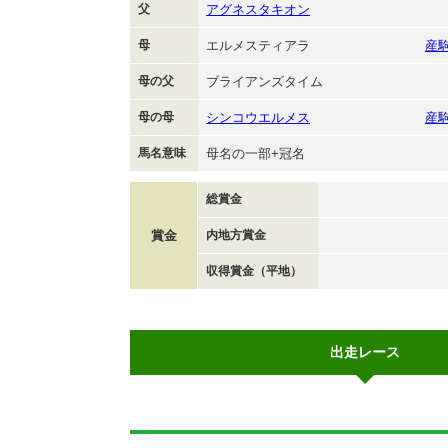
父
アグネスタキオン
母
エルメスティアラ
産
母の父
ブライアンズタイム
母の母
シンコウエルメス
産
馬名意味
母名の一部+冠名
総賞金
賞金
内地方賞金
収得賞金（平地）
出走レース