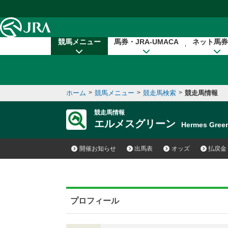
本文へ移動する
競馬メニュー
馬券・JRA-UMACA
ネット馬券
ホーム
>
競馬メニュー
>
競走馬検索
>
競走馬情報
競走馬情報
エルメスグリーン
Hermes Gre
開催お知らせ
出馬表
オッズ
払戻金
プロフィール