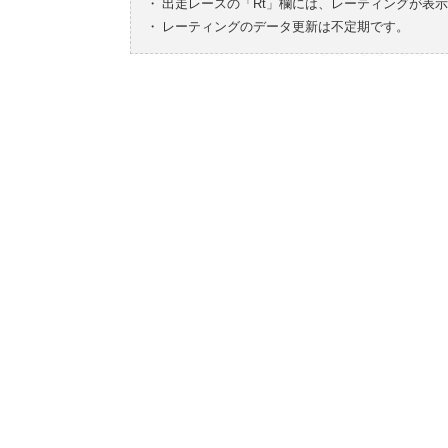
・
出走レースの「Rt」欄には、レーティングが表
・
レーティングのデータ更新は不定期です。