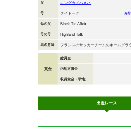
父
キングカメハメハ
母
タイトーク
産
母の父
Black Tie Affair
母の母
Highland Talk
馬名意味
フランスのサッカーチームのホームグラ
総賞金
賞金
内地方賞金
収得賞金（平地）
出走レース