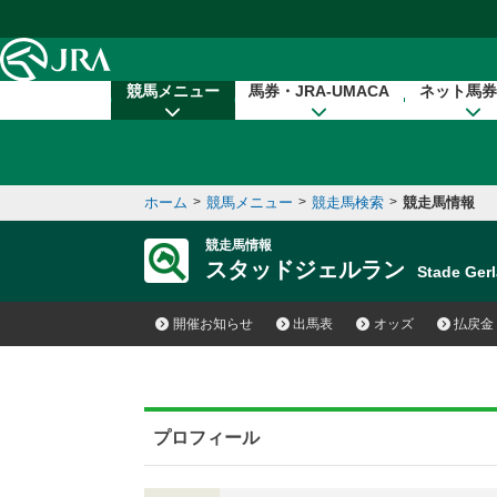
本文へ移動する
競馬メニュー
馬券・JRA-UMACA
ネット馬券
ホーム
>
競馬メニュー
>
競走馬検索
>
競走馬情報
競走馬情報
スタッドジェルラン
Stade Ge
開催お知らせ
出馬表
オッズ
払戻金
プロフィール