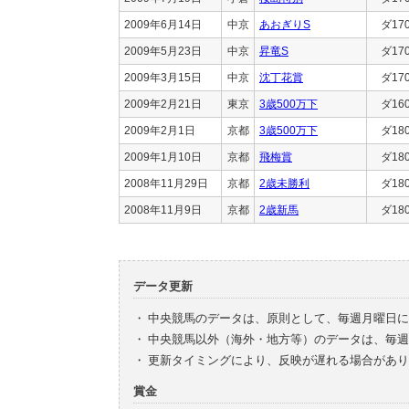
2009年6月14日
中京
あおぎりS
ダ17
2009年5月23日
中京
昇竜S
ダ17
2009年3月15日
中京
沈丁花賞
ダ17
2009年2月21日
東京
3歳500万下
ダ16
2009年2月1日
京都
3歳500万下
ダ18
2009年1月10日
京都
飛梅賞
ダ18
2008年11月29日
京都
2歳未勝利
ダ18
2008年11月9日
京都
2歳新馬
ダ18
データ更新
・
中央競馬のデータは、原則として、毎週月曜日に
・
中央競馬以外（海外・地方等）のデータは、毎週
・
更新タイミングにより、反映が遅れる場合があり
賞金