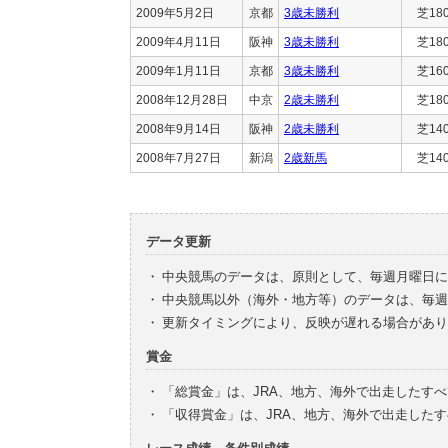
2009年5月2日
京都
3歳未勝利
芝18
2009年4月11日
阪神
3歳未勝利
芝18
2009年1月11日
京都
3歳未勝利
芝16
2008年12月28日
中京
2歳未勝利
芝18
2008年9月14日
阪神
2歳未勝利
芝14
2008年7月27日
新潟
2歳新馬
芝14
データ更新
・
中央競馬のデータは、原則として、毎週月曜日に
・
中央競馬以外（海外・地方等）のデータは、毎週
・
更新タイミングにより、反映が遅れる場合があり
賞金
・
「総賞金」は、JRA、地方、海外で出走したす
・
「収得賞金」は、JRA、地方、海外で出走した