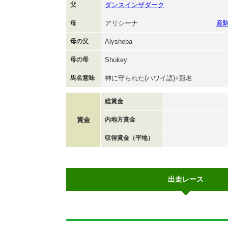
父
ダンスインザダーク
母
アリシーナ
産
母の父
Alysheba
母の母
Shukey
馬名意味
神に守られた(ハワイ語)+冠名
総賞金
賞金
内地方賞金
収得賞金（平地）
出走レース