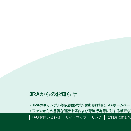
JRAからのお知らせ
JRAのギャンブル等依存症対策
お出かけ前にJRAホームペ
ファンからの悪質な誹謗中傷および脅迫行為等に対する厳正な
FAQ/お問い合わせ
サイトマップ
リンク
ご利用に際し