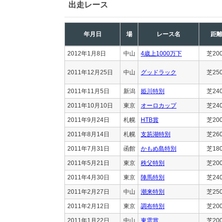
出走レース
年月日
場
レース名
距
2012年1月8日
中山
4歳上1000万下
芝20
2011年12月25日
中山
グッドラック
芝25
2011年11月5日
新潟
姫川特別
芝24
2011年10月10日
東京
オーロカップ
芝24
2011年9月24日
札幌
HTB賞
芝20
2011年8月14日
札幌
支笏湖特別
芝26
2011年7月31日
函館
かもめ島特別
芝18
2011年5月21日
東京
秩父特別
芝20
2011年4月30日
東京
陣馬特別
芝24
2011年2月27日
中山
潮来特別
芝25
2011年2月12日
東京
調布特別
芝20
2011年1月22日
中山
東雲賞
芝20