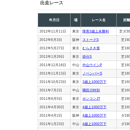
出走レース
年月日
場
レース名
距
2012年11月11日
東京
障害3歳上未勝利
芝ダ30
2012年6月3日
阪神
ストークS
芝16
2012年5月27日
東京
むらさき賞
芝18
2012年1月29日
東京
節分S
芝16
2011年12月18日
中山
中山ウインP
芝16
2011年11月13日
東京
ノベンバーS
芝18
2011年10月23日
東京
3歳上1000万下
芝16
2011年7月2日
中山
隅田川特別
芝16
2011年6月5日
東京
ホンコンJT
芝18
2011年4月30日
東京
4歳上1000万下
芝16
2011年4月2日
阪神
4歳上1000万下
ダ18
2011年1月23日
中山
4歳上1000万下
ダ18