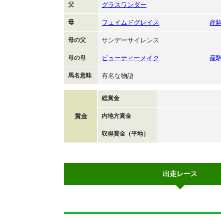
父
グラスワンダー
母
フェイムドグレイス
産
母の父
サンデーサイレンス
母の母
ビューティーメイク
産
馬名意味
有名な物語
総賞金
賞金
内地方賞金
収得賞金（平地）
出走レース