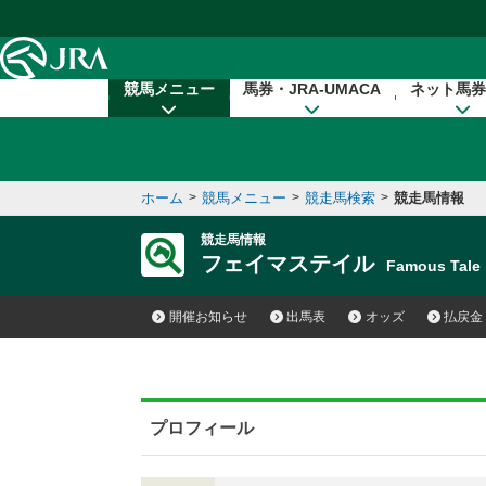
本文へ移動する
競馬メニュー
馬券・JRA-UMACA
ネット馬券
ホーム
>
競馬メニュー
>
競走馬検索
>
競走馬情報
競走馬情報
フェイマステイル
Famous Tal
開催お知らせ
出馬表
オッズ
払戻金
プロフィール