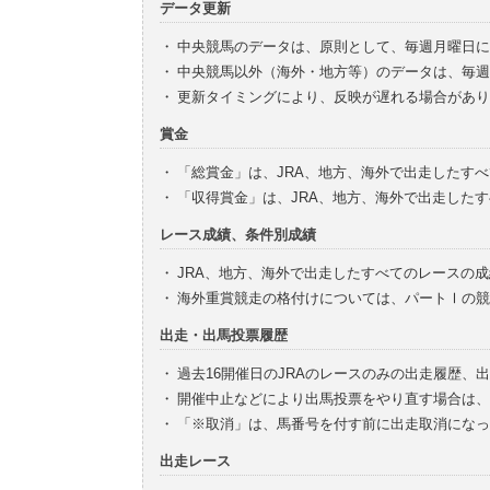
データ更新
・
中央競馬のデータは、原則として、毎週月曜日に
・
中央競馬以外（海外・地方等）のデータは、毎週
・
更新タイミングにより、反映が遅れる場合があり
賞金
・
「総賞金」は、JRA、地方、海外で出走したす
・
「収得賞金」は、JRA、地方、海外で出走した
レース成績、条件別成績
・
JRA、地方、海外で出走したすべてのレースの
・
海外重賞競走の格付けについては、パートⅠの競
出走・出馬投票履歴
・
過去16開催日のJRAのレースのみの出走履歴、
・
開催中止などにより出馬投票をやり直す場合は、
・
「※取消」は、馬番号を付す前に出走取消になっ
出走レース