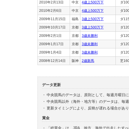
2010年2月13日
中京
4歳上500万下
ダ10
2010年2月6日
中京
4歳上500万下
ダ10
2009年11月15日
福島
3歳上500万下
ダ11
2009年10月17日
京都
3歳上500万下
ダ12
2009年2月1日
京都
3歳未勝利
ダ12
2009年1月17日
京都
3歳未勝利
ダ12
2009年1月4日
京都
3歳未勝利
ダ12
2008年12月14日
阪神
2歳新馬
芝16
データ更新
・
中央競馬のデータは、原則として、毎週月曜日に
・
中央競馬以外（海外・地方等）のデータは、毎週
・
更新タイミングにより、反映が遅れる場合があり
賞金
・
「総賞金」は、JRA、地方、海外で出走したす