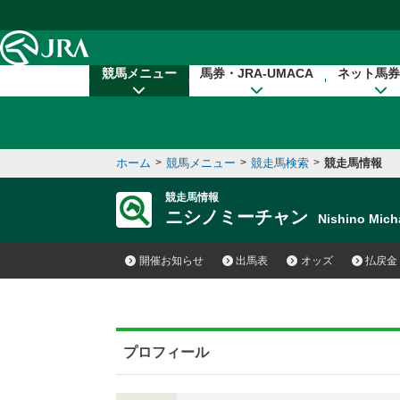
本文へ移動する
競馬メニュー
馬券・JRA-UMACA
ネット馬券
ホーム
>
競馬メニュー
>
競走馬検索
>
競走馬情報
競走馬情報
ニシノミーチャン
Nishino Mi
開催お知らせ
出馬表
オッズ
払戻金
プロフィール