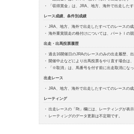
・
「収得賞金」は、JRA、地方、海外で出走した
レース成績、条件別成績
・
JRA、地方、海外で出走したすべてのレースの
・
海外重賞競走の格付けについては、パートⅠの競
出走・出馬投票履歴
・
過去16開催日のJRAのレースのみの出走履歴、
・
開催中止などにより出馬投票をやり直す場合は、
・
「※取消」は、馬番号を付す前に出走取消になっ
出走レース
・
JRA、地方、海外で出走したすべてのレースの
レーティング
・
出走レースの「Rt」欄には、レーティングが表
・
レーティングのデータ更新は不定期です。