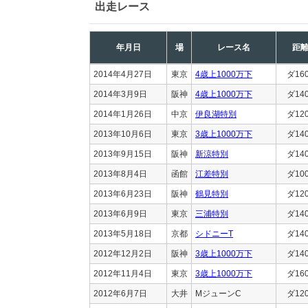
出走レース
年月日
場
レース名
距
2014年4月27日
東京
4歳上1000万下
ダ16
2014年3月9日
阪神
4歳上1000万下
ダ14
2014年1月26日
中京
伊良湖特別
ダ12
2013年10月6日
東京
3歳上1000万下
ダ14
2013年9月15日
阪神
新涼特別
ダ14
2013年8月4日
函館
江差特別
ダ10
2013年6月23日
阪神
鶴見特別
ダ12
2013年6月9日
東京
三浦特別
ダ14
2013年5月18日
京都
シドニーT
ダ14
2012年12月2日
阪神
3歳上1000万下
ダ14
2012年11月4日
東京
3歳上1000万下
ダ16
2012年6月7日
大井
MジューンC
ダ12