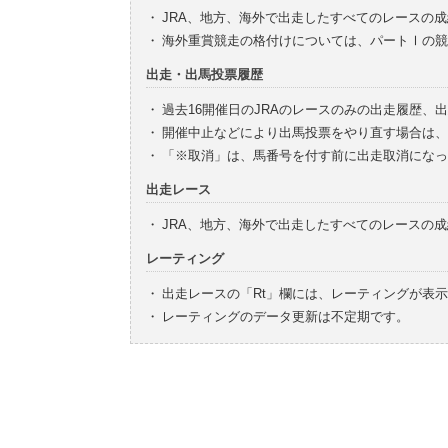
・
JRA、地方、海外で出走したすべてのレースの
・
海外重賞競走の格付けについては、パートⅠの競
出走・出馬投票履歴
・
過去16開催日のJRAのレースのみの出走履歴、
・
開催中止などにより出馬投票をやり直す場合は、
・
「※取消」は、馬番号を付す前に出走取消になっ
出走レース
・
JRA、地方、海外で出走したすべてのレースの
レーティング
・
出走レースの「Rt」欄には、レーティングが表
・
レーティングのデータ更新は不定期です。