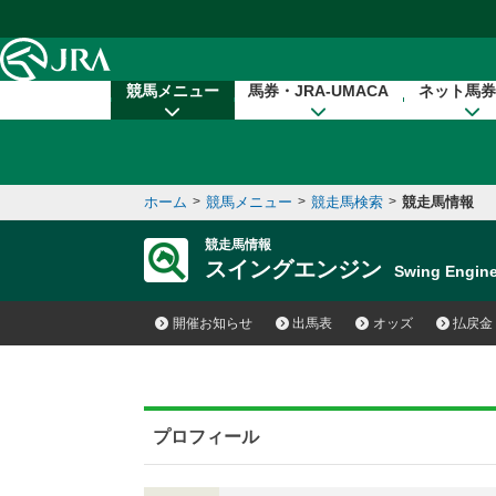
本文へ移動する
競馬メニュー
馬券・JRA-UMACA
ネット馬券
ホーム
>
競馬メニュー
>
競走馬検索
>
競走馬情報
競走馬情報
スイングエンジン
Swing Engi
開催お知らせ
出馬表
オッズ
払戻金
プロフィール