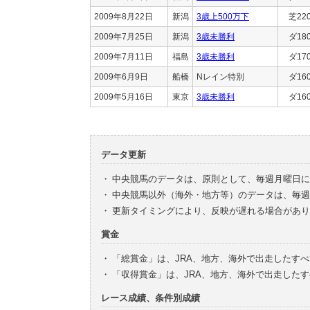
2009年8月22日
新潟
3歳上500万下
芝22
2009年7月25日
新潟
3歳未勝利
ダ18
2009年7月11日
福島
3歳未勝利
ダ17
2009年6月9日
船橋
Nレイン特別
ダ16
2009年5月16日
東京
3歳未勝利
ダ16
データ更新
・
中央競馬のデータは、原則として、毎週月曜日に
・
中央競馬以外（海外・地方等）のデータは、毎週
・
更新タイミングにより、反映が遅れる場合があり
賞金
・
「総賞金」は、JRA、地方、海外で出走したす
・
「収得賞金」は、JRA、地方、海外で出走した
レース成績、条件別成績