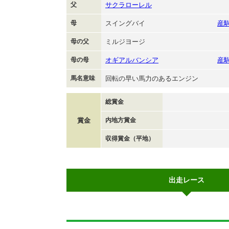
父
サクラローレル
母
スイングバイ
産
母の父
ミルジヨージ
母の母
オギアルバンシア
産
馬名意味
回転の早い馬力のあるエンジン
総賞金
賞金
内地方賞金
収得賞金（平地）
出走レース