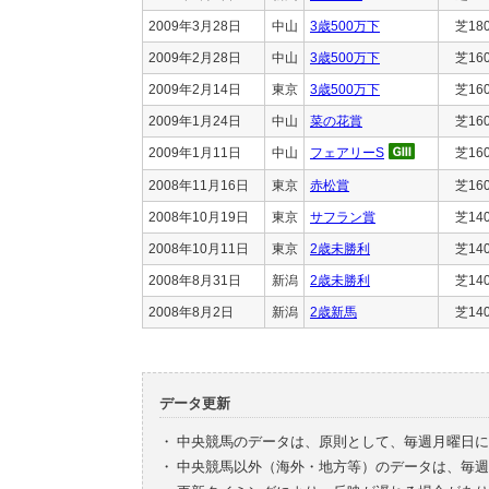
2009年3月28日
中山
3歳500万下
芝18
2009年2月28日
中山
3歳500万下
芝16
2009年2月14日
東京
3歳500万下
芝16
2009年1月24日
中山
菜の花賞
芝16
2009年1月11日
中山
フェアリーS
芝16
2008年11月16日
東京
赤松賞
芝16
2008年10月19日
東京
サフラン賞
芝14
2008年10月11日
東京
2歳未勝利
芝14
2008年8月31日
新潟
2歳未勝利
芝14
2008年8月2日
新潟
2歳新馬
芝14
データ更新
・
中央競馬のデータは、原則として、毎週月曜日に
・
中央競馬以外（海外・地方等）のデータは、毎週