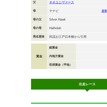
父
ネオユニヴァース
母
ヤナビ
産
母の父
Silver Hawk
母の母
Halholah
馬名意味
民謡お江戸日本橋から引用
総賞金
賞金
内地方賞金
収得賞金（平地）
出走レース