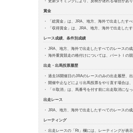
・
更新タイミングにより、反映が遅れる場合があり
賞金
・
「総賞金」は、JRA、地方、海外で出走したす
・
「収得賞金」は、JRA、地方、海外で出走した
レース成績、条件別成績
・
JRA、地方、海外で出走したすべてのレースの
・
海外重賞競走の格付けについては、パートⅠの競
出走・出馬投票履歴
・
過去16開催日のJRAのレースのみの出走履歴、
・
開催中止などにより出馬投票をやり直す場合は、
・
「※取消」は、馬番号を付す前に出走取消になっ
出走レース
・
JRA、地方、海外で出走したすべてのレースの
レーティング
・
出走レースの「Rt」欄には、レーティングが表