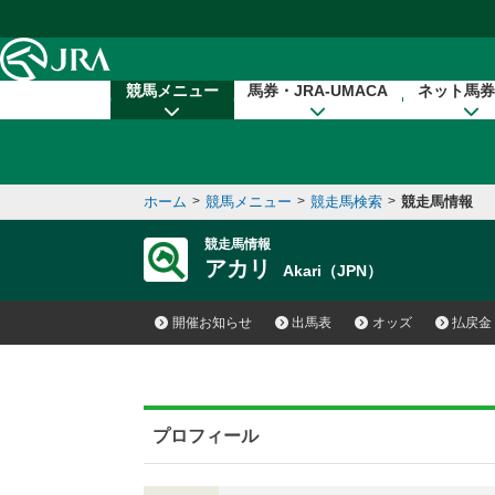
本文へ移動する
競馬メニュー
馬券・JRA-UMACA
ネット馬券
ホーム
>
競馬メニュー
>
競走馬検索
>
競走馬情報
競走馬情報
アカリ
Akari（JPN）
開催お知らせ
出馬表
オッズ
払戻金
プロフィール