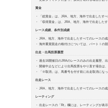
賞金
・
「総賞金」は、JRA、地方、海外で出走したす
・
「収得賞金」は、JRA、地方、海外で出走した
レース成績、条件別成績
・
JRA、地方、海外で出走したすべてのレースの
・
海外重賞競走の格付けについては、パートⅠの競
出走・出馬投票履歴
・
過去16開催日のJRAのレースのみの出走履歴、
・
開催中止などにより出馬投票をやり直す場合は、
・
「※取消」は、馬番号を付す前に出走取消になっ
出走レース
・
JRA、地方、海外で出走したすべてのレースの
レーティング
・
出走レースの「Rt」欄には、レーティングが表