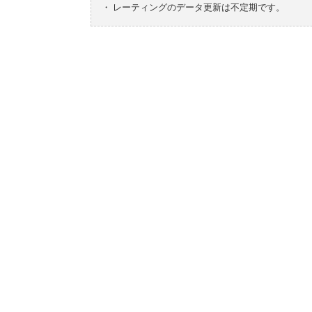
・
レーティングのデータ更新は不定期です。