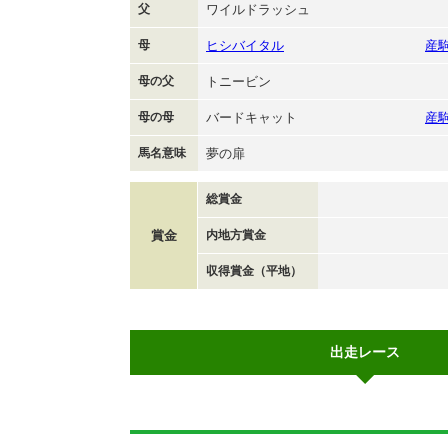
父
ワイルドラッシュ
母
ヒシバイタル
産
母の父
トニービン
母の母
バードキャット
産
馬名意味
夢の扉
総賞金
賞金
内地方賞金
収得賞金（平地）
出走レース