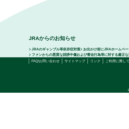
JRAからのお知らせ
JRAのギャンブル等依存症対策
お出かけ前にJRAホームペ
ファンからの悪質な誹謗中傷および脅迫行為等に対する厳正な
FAQ/お問い合わせ
サイトマップ
リンク
ご利用に際し