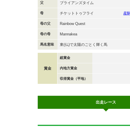
父
ブライアンズタイム
母
チケットトゥフライ
産
母の父
Rainbow Quest
母の母
Mannakea
馬名意味
東(仏)で太陽のごとく輝く馬
総賞金
賞金
内地方賞金
収得賞金（平地）
出走レース