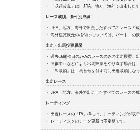
・
「収得賞金」は、JRA、地方、海外で出走した
レース成績、条件別成績
・
JRA、地方、海外で出走したすべてのレースの
・
海外重賞競走の格付けについては、パートⅠの競
出走・出馬投票履歴
・
過去16開催日のJRAのレースのみの出走履歴、
・
開催中止などにより出馬投票をやり直す場合は、
・
「※取消」は、馬番号を付す前に出走取消になっ
出走レース
・
JRA、地方、海外で出走したすべてのレースの
レーティング
・
出走レースの「Rt」欄には、レーティングが表
・
レーティングのデータ更新は不定期です。