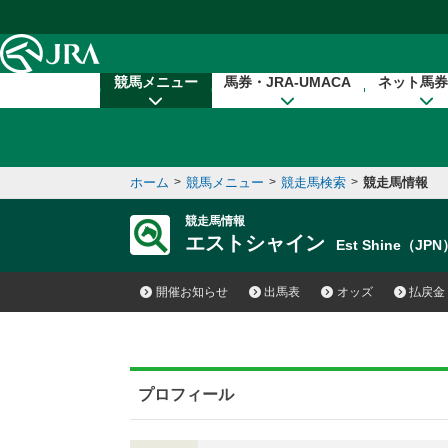
本文へ移動する
競馬メニュー
馬券・JRA-UMACA
ネット馬券
ホーム
>
競馬メニュー
>
競走馬検索
>
競走馬情報
競走馬情報
エストシャイン
Est Shine（JPN
開催お知らせ
出馬表
オッズ
払戻金
プロフィール