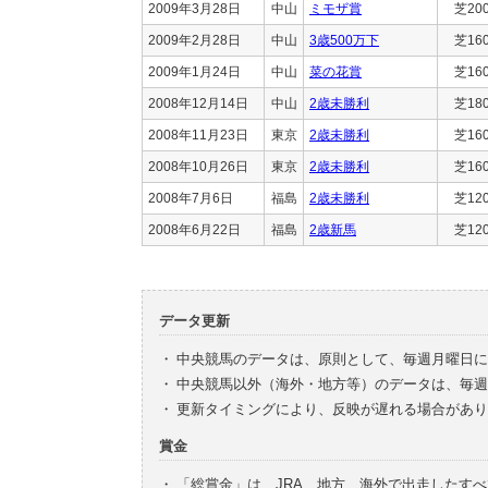
2009年3月28日
中山
ミモザ賞
芝20
2009年2月28日
中山
3歳500万下
芝16
2009年1月24日
中山
菜の花賞
芝16
2008年12月14日
中山
2歳未勝利
芝18
2008年11月23日
東京
2歳未勝利
芝16
2008年10月26日
東京
2歳未勝利
芝16
2008年7月6日
福島
2歳未勝利
芝12
2008年6月22日
福島
2歳新馬
芝12
データ更新
・
中央競馬のデータは、原則として、毎週月曜日に
・
中央競馬以外（海外・地方等）のデータは、毎週
・
更新タイミングにより、反映が遅れる場合があり
賞金
・
「総賞金」は、JRA、地方、海外で出走したす