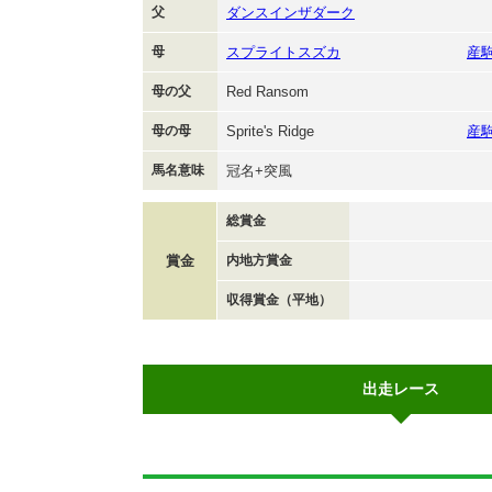
父
ダンスインザダーク
母
スプライトスズカ
産
母の父
Red Ransom
母の母
Sprite's Ridge
産
馬名意味
冠名+突風
総賞金
賞金
内地方賞金
収得賞金（平地）
出走レース