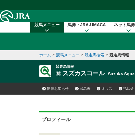
本文へ移動する
競馬メニュー
馬券・JRA-UMACA
ネット馬券
ホーム
>
競馬メニュー
>
競走馬検索
>
競走馬情報
競走馬情報
スズカスコール
Suzuka Squ
開催お知らせ
出馬表
オッズ
払戻金
プロフィール