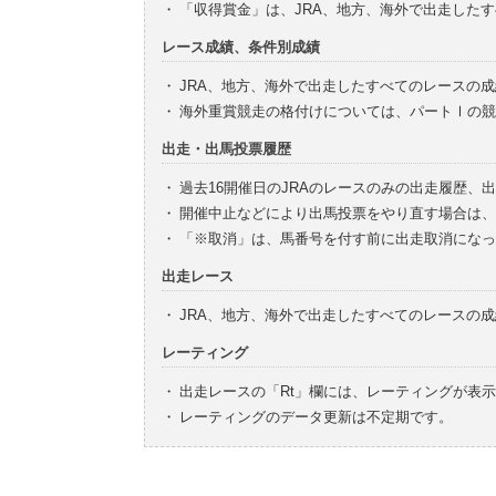
・
「収得賞金」は、JRA、地方、海外で出走した
レース成績、条件別成績
・
JRA、地方、海外で出走したすべてのレースの
・
海外重賞競走の格付けについては、パートⅠの競
出走・出馬投票履歴
・
過去16開催日のJRAのレースのみの出走履歴、
・
開催中止などにより出馬投票をやり直す場合は、
・
「※取消」は、馬番号を付す前に出走取消になっ
出走レース
・
JRA、地方、海外で出走したすべてのレースの
レーティング
・
出走レースの「Rt」欄には、レーティングが表
・
レーティングのデータ更新は不定期です。