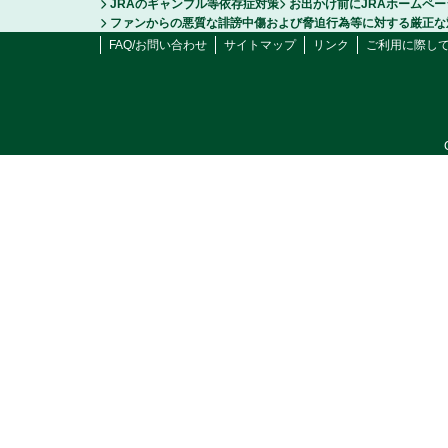
JRAのギャンブル等依存症対策
お出かけ前にJRAホームペ
ファンからの悪質な誹謗中傷および脅迫行為等に対する厳正な
FAQ/お問い合わせ
サイトマップ
リンク
ご利用に際し