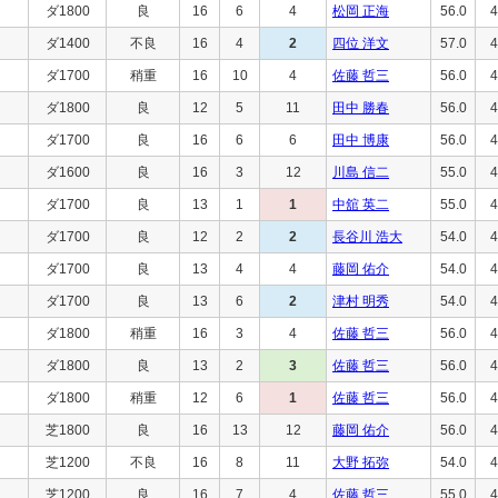
ダ1800
良
16
6
4
松岡 正海
56.0
4
ダ1400
不良
16
4
2
四位 洋文
57.0
4
ダ1700
稍重
16
10
4
佐藤 哲三
56.0
4
ダ1800
良
12
5
11
田中 勝春
56.0
4
ダ1700
良
16
6
6
田中 博康
56.0
4
ダ1600
良
16
3
12
川島 信二
55.0
4
ダ1700
良
13
1
1
中舘 英二
55.0
4
ダ1700
良
12
2
2
長谷川 浩大
54.0
4
ダ1700
良
13
4
4
藤岡 佑介
54.0
4
ダ1700
良
13
6
2
津村 明秀
54.0
4
ダ1800
稍重
16
3
4
佐藤 哲三
56.0
4
ダ1800
良
13
2
3
佐藤 哲三
56.0
4
ダ1800
稍重
12
6
1
佐藤 哲三
56.0
4
芝1800
良
16
13
12
藤岡 佑介
56.0
4
芝1200
不良
16
8
11
大野 拓弥
54.0
4
芝1200
良
16
7
4
佐藤 哲三
55.0
4