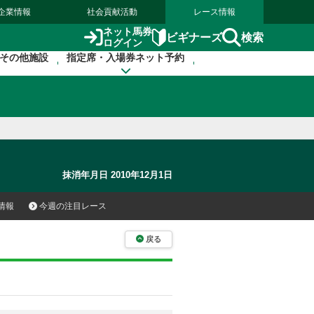
企業情報
社会貢献活動
レース情報
ネット馬券
検索
ビギナーズ
ログイン
その他施設
指定席・入場券ネット予約
抹消年月日 2010年12月1日
情報
今週の注目レース
戻る