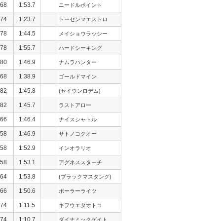
68
1:53.7
ニードルポイント
74
1:23.7
トーセンマエストロ
78
1:44.5
メイショウラッシー
78
1:55.7
ハードシーキング
80
1:46.9
ナムラハンター
68
1:38.9
ゴールドマイン
82
1:45.8
(セイウンロデム)
82
1:45.7
ラストアロー
66
1:46.4
ナイスシャトル
58
1:46.9
サトノコクオー
58
1:52.9
インオラリオ
58
1:53.1
アグネススターチ
64
1:53.8
(ブラックマスタング)
66
1:50.6
ポーラーライツ
74
1:11.5
キヲウエタオトコ
74
1:10.7
ダイナミックゲイト