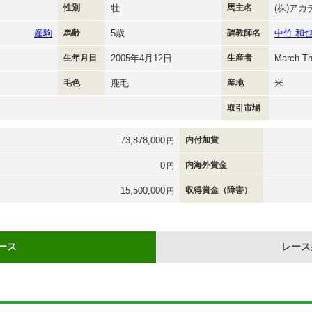
性別
牡
馬主名
(株)アカ
産駒
馬齢
5歳
調教師名
中竹 和
生年月日
2005年4月12日
生産者
March Th
毛色
鹿毛
産地
米
取引市場
73,878,000
内付加賞
円
0
内海外賞金
円
15,500,000
収得賞金（障害）
円
ース
レース