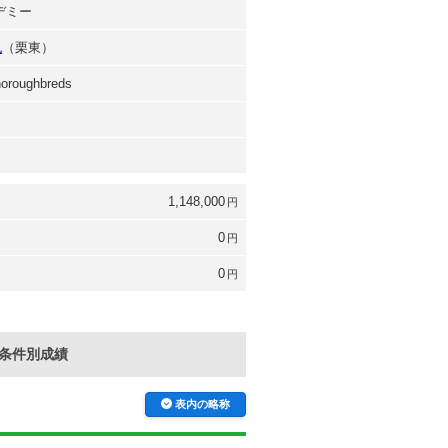
デミー
也
（栗東）
oroughbreds
1,148,000
円
0
円
0
円
条件別成績
表内の略称