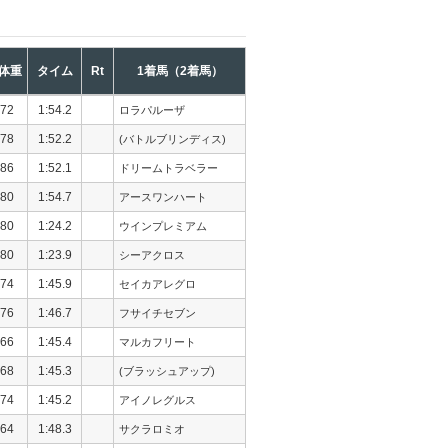
体重
タイム
Rt
1着馬（2着馬）
72
1:54.2
ロラパルーザ
78
1:52.2
(バトルブリンディス)
86
1:52.1
ドリームトラベラー
80
1:54.7
アースワンハート
80
1:24.2
ウインプレミアム
80
1:23.9
シーアクロス
74
1:45.9
セイカアレグロ
76
1:46.7
フサイチセブン
66
1:45.4
マルカフリート
68
1:45.3
(ブラッシュアップ)
74
1:45.2
アイノレグルス
64
1:48.3
サクラロミオ