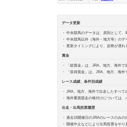
データ更新
・
中央競馬のデータは、原則として、
・
中央競馬以外（海外・地方等）のデ
・
更新タイミングにより、反映が遅れ
賞金
・
「総賞金」は、JRA、地方、海外
・
「収得賞金」は、JRA、地方、海
レース成績、条件別成績
・
JRA、地方、海外で出走したすべて
・
海外重賞競走の格付けについては、
出走・出馬投票履歴
・
過去16開催日のJRAのレースのみ
・
開催中止などにより出馬投票をやり