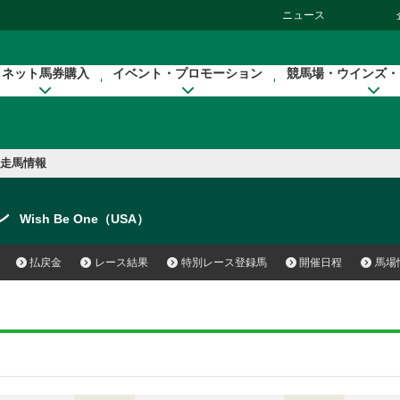
ニュース
ネット馬券購入
イベント・プロモーション
競馬場・ウインズ・
走馬情報
ン
Wish Be One（USA）
払戻金
レース結果
特別レース登録馬
開催日程
馬場