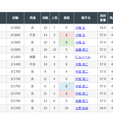
負担
距離
馬場
頭数
人気
着順
騎手名
馬
重量
ダ1800
良
16
7
8
小牧 太
54.0
4
ダ1800
不良
14
3
1
小牧 太
57.0
4
ダ1800
良
16
9
3
小牧 太
57.0
4
ダ1800
良
16
10
5
佐藤 哲三
57.0
4
ダ1400
稍重
16
8
6
C.ルメール
57.0
4
ダ1400
不良
16
3
9
川島 信二
57.0
4
ダ1700
良
8
3
4
中舘 英二
57.0
4
ダ1700
良
11
4
5
中舘 英二
57.0
4
ダ1700
良
8
1
2
中舘 英二
57.0
4
ダ1700
良
11
2
1
中舘 英二
57.0
4
ダ1700
良
13
6
4
佐藤 哲三
57.0
4
ダ1700
良
15
3
10
大野 拓弥
56.0
4