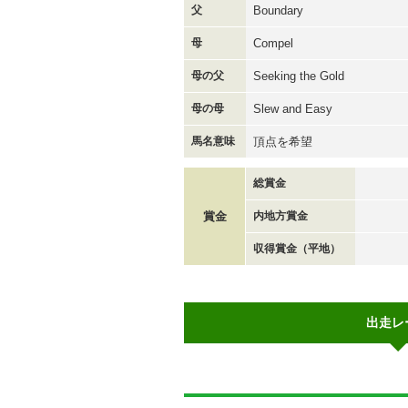
父
Boundary
母
Compel
母の父
Seeking the Gold
母の母
Slew and Easy
馬名意味
頂点を希望
総賞金
賞金
内地方賞金
収得賞金（平地）
出走レ