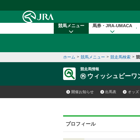
本文へ移動する
競馬メニュー
馬券・JRA-UMACA
ホーム
>
競馬メニュー
>
競走馬検索
>
競
競走馬情報
ウィッシュビーワ
開催お知らせ
出馬表
オッズ
プロフィール