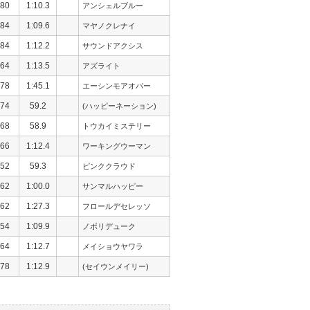
80
1:10.3
アンシェルブルー
84
1:09.6
マヤノクレナイ
84
1:12.2
サウンドアクシス
64
1:13.5
アズライト
78
1:45.1
エーシンモアオバー
74
59.2
(ハッピーネーション)
68
58.9
トウカイミステリー
66
1:12.4
ワーキングウーマン
52
59.3
ピンククラウド
62
1:00.0
サンマルハッピー
62
1:27.3
フロールデセレッソ
54
1:09.9
ノボリデューク
64
1:12.7
メイショウヤワラ
78
1:12.9
(セイウンメイリー)