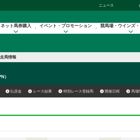
ニュース
ネット馬券購入
イベント・プロモーション
競馬場・ウインズ・
走馬情報
PN）
払戻金
レース結果
特別レース登録馬
開催日程
馬場