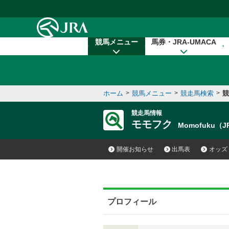
本文へ移動する
競馬メニュー
馬券・JRA-UMACA
ホーム
>
競馬メニュー
>
競走馬検索
>
競
競走馬情報
モモフク
Momofuku（J
開催お知らせ
出馬表
オッズ
プロフィール