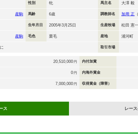
性別
牝
馬主名
大澤 毅
産駒
馬齢
6歳
調教師名
加用 正
生年月日
2005年3月25日
生産牧場
松田 憲
産駒
毛色
栗毛
産地
浦河町
に
取引市場
20,510,000
内付加賞
円
0
内海外賞金
円
7,000,000
収得賞金（障害）
円
ース
レース