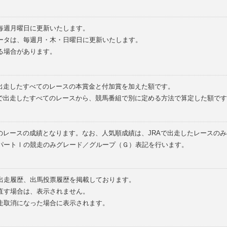
毎週月曜日に更新いたします。
ータは、毎週月・木・日曜日に更新いたします。
る場合があります。
で出走したすべてのレースの本賞金と付加賞を加えた額です。
外で出走したすべてのレースから、競馬番組で別に定める方法で算定した額です
のレースの成績となります。なお、人気順成績は、JRAで出走したレースの
パートⅠの競走のみグレード／グループ（Ｇ）表記を行います。
の出走履歴、出馬投票履歴を掲載しております。
直す場合は、表示されません。
走取消になった場合に表示されます。