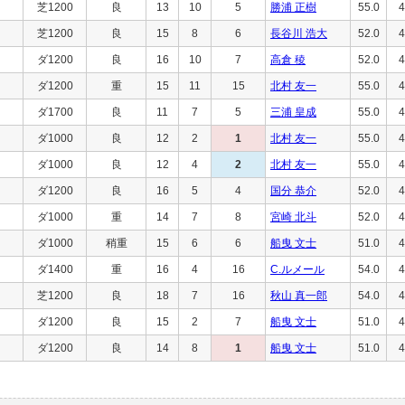
芝1200
良
13
10
5
勝浦 正樹
55.0
4
芝1200
良
15
8
6
長谷川 浩大
52.0
4
ダ1200
良
16
10
7
高倉 稜
52.0
4
ダ1200
重
15
11
15
北村 友一
55.0
4
ダ1700
良
11
7
5
三浦 皇成
55.0
4
ダ1000
良
12
2
1
北村 友一
55.0
4
ダ1000
良
12
4
2
北村 友一
55.0
4
ダ1200
良
16
5
4
国分 恭介
52.0
4
ダ1000
重
14
7
8
宮崎 北斗
52.0
4
ダ1000
稍重
15
6
6
船曳 文士
51.0
4
ダ1400
重
16
4
16
C.ルメール
54.0
4
芝1200
良
18
7
16
秋山 真一郎
54.0
4
ダ1200
良
15
2
7
船曳 文士
51.0
4
ダ1200
良
14
8
1
船曳 文士
51.0
4