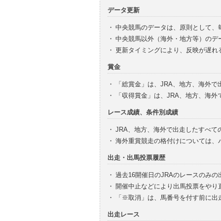
データ更新
・
中央競馬のデータは、原則として、
・
中央競馬以外（海外・地方等）のデ
・
更新タイミングにより、反映が遅れ
賞金
・
「総賞金」は、JRA、地方、海外
・
「収得賞金」は、JRA、地方、海
レース成績、条件別成績
・
JRA、地方、海外で出走したすべて
・
海外重賞競走の格付けについては、
出走・出馬投票履歴
・
過去16開催日のJRAのレースのみ
・
開催中止などにより出馬投票をやり
・
「※取消」は、馬番号を付す前に出
出走レース