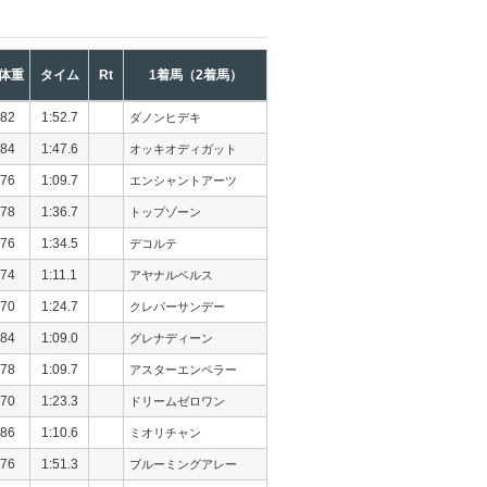
体重
タイム
Rt
1着馬（2着馬）
82
1:52.7
ダノンヒデキ
84
1:47.6
オッキオディガット
76
1:09.7
エンシャントアーツ
78
1:36.7
トップゾーン
76
1:34.5
デコルテ
74
1:11.1
アヤナルベルス
70
1:24.7
クレバーサンデー
84
1:09.0
グレナディーン
78
1:09.7
アスターエンペラー
70
1:23.3
ドリームゼロワン
86
1:10.6
ミオリチャン
76
1:51.3
ブルーミングアレー