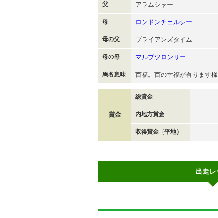
父
アラムシャー
母
ロンドンチェルシー
母の父
ブライアンズタイム
母の母
マルブツロンリー
馬名意味
百福。百の幸福が有ります様
総賞金
賞金
内地方賞金
収得賞金（平地）
出走レ