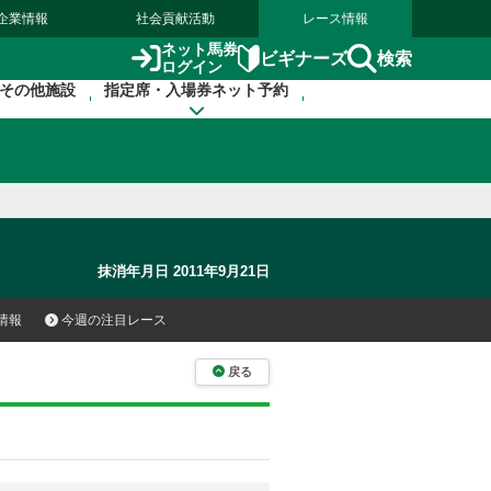
企業情報
社会貢献活動
レース情報
ネット馬券
検索
ビギナーズ
ログイン
その他施設
指定席・入場券ネット予約
抹消年月日 2011年9月21日
情報
今週の注目レース
戻る