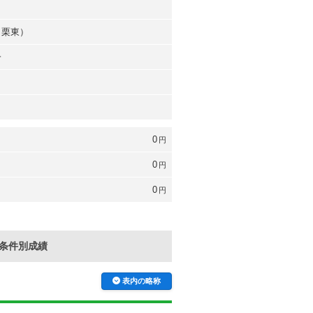
（栗東）
一
0
円
0
円
0
円
条件別成績
表内の略称