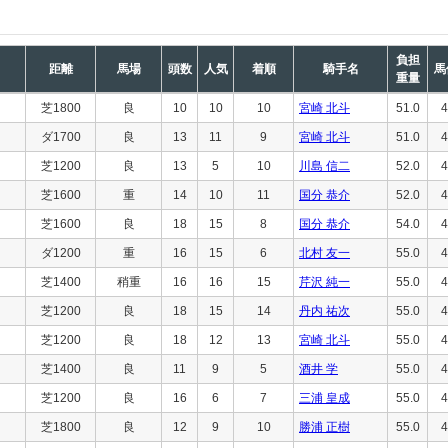
負担
距離
馬場
頭数
人気
着順
騎手名
馬
重量
芝1800
良
10
10
10
宮崎 北斗
51.0
4
ダ1700
良
13
11
9
宮崎 北斗
51.0
4
芝1200
良
13
5
10
川島 信二
52.0
4
芝1600
重
14
10
11
国分 恭介
52.0
4
芝1600
良
18
15
8
国分 恭介
54.0
4
ダ1200
重
16
15
6
北村 友一
55.0
4
芝1400
稍重
16
16
15
芹沢 純一
55.0
4
芝1200
良
18
15
14
丹内 祐次
55.0
4
芝1200
良
18
12
13
宮崎 北斗
55.0
4
芝1400
良
11
9
5
酒井 学
55.0
4
芝1200
良
16
6
7
三浦 皇成
55.0
4
芝1800
良
12
9
10
勝浦 正樹
55.0
4