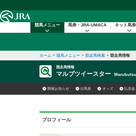
本文へ移動する
競馬メニュー
馬券・JRA-UMACA
ネット馬券
ホーム
>
競馬メニュー
>
競走馬検索
>
競走馬情報
競走馬情報
マルブツイースター
Marubuts
開催お知らせ
出馬表
オッズ
払戻金
プロフィール