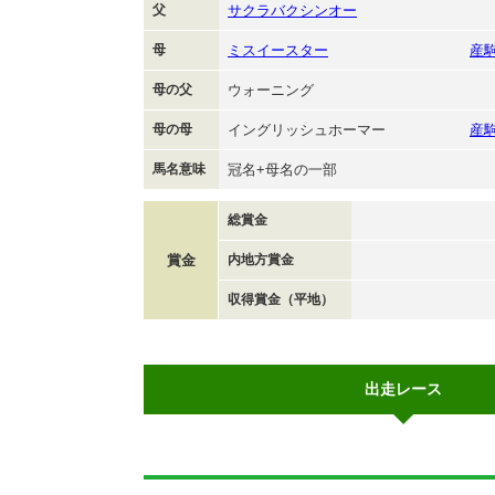
父
サクラバクシンオー
母
ミスイースター
産
母の父
ウォーニング
母の母
イングリッシュホーマー
産
馬名意味
冠名+母名の一部
総賞金
賞金
内地方賞金
収得賞金（平地）
出走レース