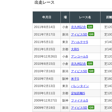
出走レース
年月日
場
レース名
距
2011年8月14日
小倉
北九州記念
芝12
2011年7月17日
新潟
アイビスSD
芝10
2011年5月1日
東京
アハルテケS
ダ14
2011年1月15日
京都
大和S
ダ14
2010年12月26日
小倉
アンコールS
芝12
2010年8月15日
小倉
北九州記念
芝12
2010年7月18日
新潟
アイビスSD
芝10
2010年7月4日
阪神
米子S
芝16
2010年2月13日
東京
バレンタイン
芝14
2010年1月11日
京都
淀短距離S
芝12
2009年12月27日
阪神
ファイナルS
芝16
2009年7月19日
新潟
アイビスSD
芝10