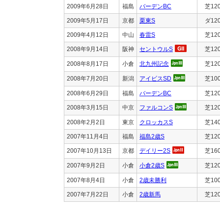
2009年6月28日
福島
バーデンBC
芝12
2009年5月17日
京都
栗東S
ダ12
2009年4月12日
中山
春雷S
芝12
2008年9月14日
阪神
セントウルS
芝12
2008年8月17日
小倉
北九州記念
芝12
2008年7月20日
新潟
アイビスSD
芝10
2008年6月29日
福島
バーデンBC
芝12
2008年3月15日
中京
ファルコンS
芝12
2008年2月2日
東京
クロッカスS
芝14
2007年11月4日
福島
福島2歳S
芝12
2007年10月13日
京都
デイリー2S
芝16
2007年9月2日
小倉
小倉2歳S
芝12
2007年8月4日
小倉
2歳未勝利
芝10
2007年7月22日
小倉
2歳新馬
芝12