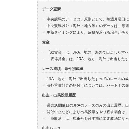
データ更新
・
中央競馬のデータは、原則として、毎週月曜日に
・
中央競馬以外（海外・地方等）のデータは、毎週
・
更新タイミングにより、反映が遅れる場合があり
賞金
・
「総賞金」は、JRA、地方、海外で出走したす
・
「収得賞金」は、JRA、地方、海外で出走した
レース成績、条件別成績
・
JRA、地方、海外で出走したすべてのレースの
・
海外重賞競走の格付けについては、パートⅠの競
出走・出馬投票履歴
・
過去16開催日のJRAのレースのみの出走履歴、
・
開催中止などにより出馬投票をやり直す場合は、
・
「※取消」は、馬番号を付す前に出走取消になっ
出走レース