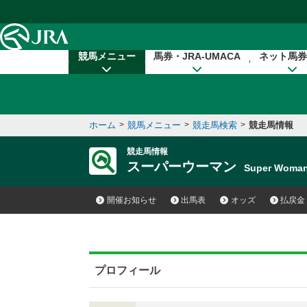
本文へ移動する
競馬メニュー
馬券・JRA-UMACA
ネット馬券
ホーム
>
競馬メニュー
>
競走馬検索
>
競走馬情報
競走馬情報
スーパーウーマン
Super Wom
開催お知らせ
出馬表
オッズ
払戻金
プロフィール