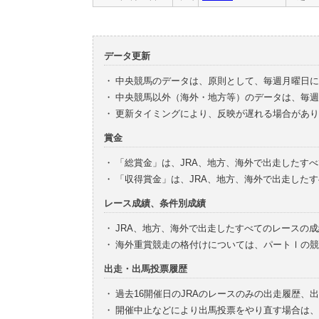
データ更新
・
中央競馬のデータは、原則として、毎週月曜日に
・
中央競馬以外（海外・地方等）のデータは、毎週
・
更新タイミングにより、反映が遅れる場合があり
賞金
・
「総賞金」は、JRA、地方、海外で出走したす
・
「収得賞金」は、JRA、地方、海外で出走した
レース成績、条件別成績
・
JRA、地方、海外で出走したすべてのレースの
・
海外重賞競走の格付けについては、パートⅠの競
出走・出馬投票履歴
・
過去16開催日のJRAのレースのみの出走履歴、
・
開催中止などにより出馬投票をやり直す場合は、