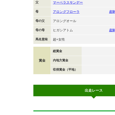
父
マーベラスサンデー
母
アロングフローラ
産
母の父
アロングオール
母の母
ヒガシアトム
産
馬名意味
超+女性
総賞金
賞金
内地方賞金
収得賞金（平地）
出走レース