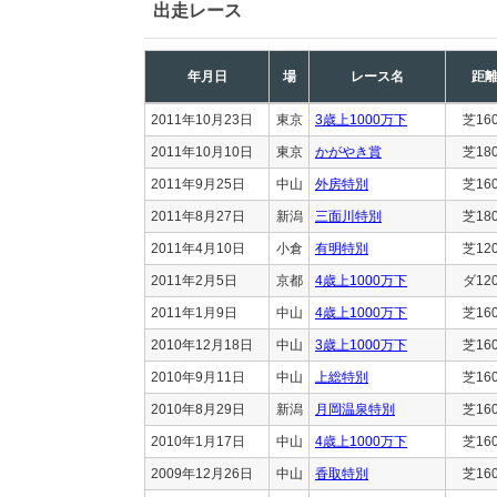
出走レース
年月日
場
レース名
距
2011年10月23日
東京
3歳上1000万下
芝16
2011年10月10日
東京
かがやき賞
芝18
2011年9月25日
中山
外房特別
芝16
2011年8月27日
新潟
三面川特別
芝18
2011年4月10日
小倉
有明特別
芝12
2011年2月5日
京都
4歳上1000万下
ダ12
2011年1月9日
中山
4歳上1000万下
芝16
2010年12月18日
中山
3歳上1000万下
芝16
2010年9月11日
中山
上総特別
芝16
2010年8月29日
新潟
月岡温泉特別
芝16
2010年1月17日
中山
4歳上1000万下
芝16
2009年12月26日
中山
香取特別
芝16