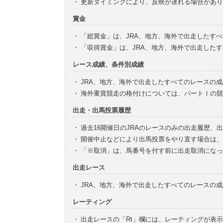
・
更新タイミングにより、反映が遅れる場合があり
賞金
・
「総賞金」は、JRA、地方、海外で出走したす
・
「収得賞金」は、JRA、地方、海外で出走した
レース成績、条件別成績
・
JRA、地方、海外で出走したすべてのレースの
・
海外重賞競走の格付けについては、パートⅠの競
出走・出馬投票履歴
・
過去16開催日のJRAのレースのみの出走履歴、
・
開催中止などにより出馬投票をやり直す場合は、
・
「※取消」は、馬番号を付す前に出走取消になっ
出走レース
・
JRA、地方、海外で出走したすべてのレースの
レーティング
・
出走レースの「Rt」欄には、レーティングが表