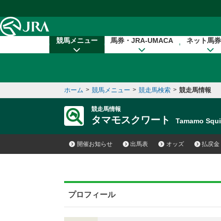
本文へ移動する
競馬メニュー
馬券・JRA-UMACA
ネット馬券
ホーム
>
競馬メニュー
>
競走馬検索
>
競走馬情報
競走馬情報
タマモスクワート
Tamamo Squ
開催お知らせ
出馬表
オッズ
払戻金
プロフィール