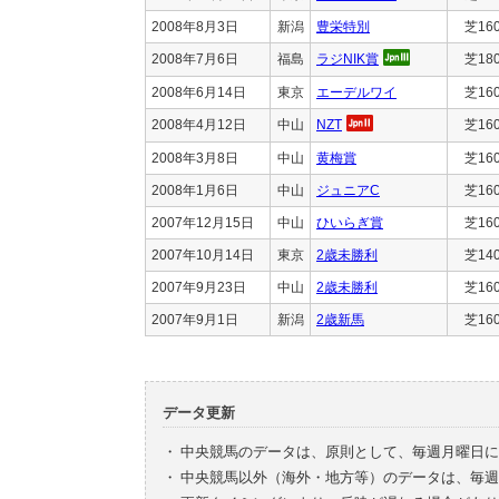
2008年8月3日
新潟
豊栄特別
芝16
2008年7月6日
福島
ラジNIK賞
芝18
2008年6月14日
東京
エーデルワイ
芝16
2008年4月12日
中山
NZT
芝16
2008年3月8日
中山
黄梅賞
芝16
2008年1月6日
中山
ジュニアC
芝16
2007年12月15日
中山
ひいらぎ賞
芝16
2007年10月14日
東京
2歳未勝利
芝14
2007年9月23日
中山
2歳未勝利
芝16
2007年9月1日
新潟
2歳新馬
芝16
データ更新
・
中央競馬のデータは、原則として、毎週月曜日に
・
中央競馬以外（海外・地方等）のデータは、毎週