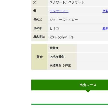
父
スクワートルスクワート
母
アンサーミー
産
母の父
ジョリーズヘイロー
母の母
ヒミコ
産
馬名意味
冠名+父名の一部
総賞金
賞金
内地方賞金
収得賞金（平地）
出走レース