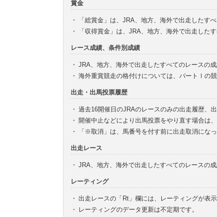
賞金
・
「総賞金」は、JRA、地方、海外で出走したす
・
「収得賞金」は、JRA、地方、海外で出走した
レース成績、条件別成績
・
JRA、地方、海外で出走したすべてのレースの
・
海外重賞競走の格付けについては、パートⅠの競
出走・出馬投票履歴
・
過去16開催日のJRAのレースのみの出走履歴、
・
開催中止などにより出馬投票をやり直す場合は、
・
「※取消」は、馬番号を付す前に出走取消になっ
出走レース
・
JRA、地方、海外で出走したすべてのレースの
レーティング
・
出走レースの「Rt」欄には、レーティングが表
・
レーティングのデータ更新は不定期です。