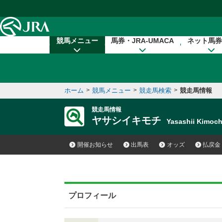
本文へ移動する
競馬メニュー
馬券・JRA-UMACA
ネット馬券
ホーム
>
競馬メニュー
>
競走馬検索
>
競走馬情報
競走馬情報
ヤサシイキモチ
Yasashii Kimo
開催お知らせ
出馬表
オッズ
払戻金
プロフィール