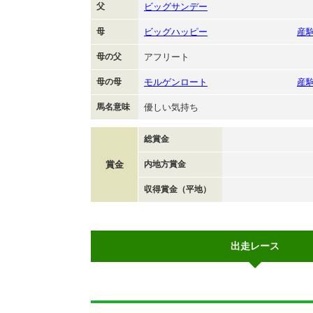
父
ビッグサンデー
母
ビッグハッピー
産
母の父
アフリート
母の母
モルゲンロート
産
馬名意味
優しい気持ち
総賞金
賞金
内地方賞金
収得賞金（平地）
出走レース