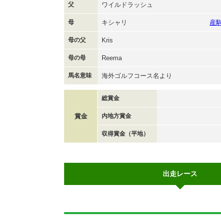
父
ワイルドラッシュ
母
キシャリ
産
母の父
Kris
母の母
Reema
馬名意味
海外ゴルフコース名より
総賞金
賞金
内地方賞金
収得賞金（平地）
出走レース