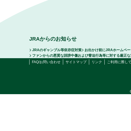
JRAからのお知らせ
JRAのギャンブル等依存症対策
お出かけ前にJRAホームペ
ファンからの悪質な誹謗中傷および脅迫行為等に対する厳正な
FAQ/お問い合わせ
サイトマップ
リンク
ご利用に際し