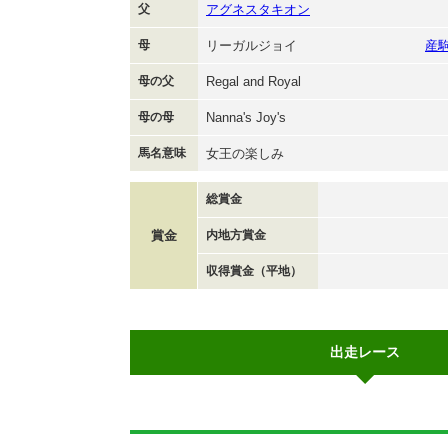
父
アグネスタキオン
母
リーガルジョイ
産
母の父
Regal and Royal
母の母
Nanna's Joy's
馬名意味
女王の楽しみ
総賞金
賞金
内地方賞金
収得賞金（平地）
出走レース