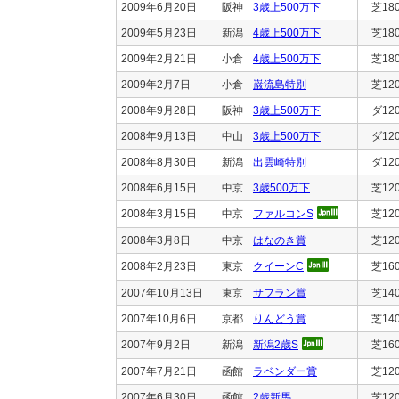
2009年6月20日
阪神
3歳上500万下
芝18
2009年5月23日
新潟
4歳上500万下
芝18
2009年2月21日
小倉
4歳上500万下
芝18
2009年2月7日
小倉
巌流島特別
芝12
2008年9月28日
阪神
3歳上500万下
ダ12
2008年9月13日
中山
3歳上500万下
ダ12
2008年8月30日
新潟
出雲崎特別
ダ12
2008年6月15日
中京
3歳500万下
芝12
2008年3月15日
中京
ファルコンS
芝12
2008年3月8日
中京
はなのき賞
芝12
2008年2月23日
東京
クイーンC
芝16
2007年10月13日
東京
サフラン賞
芝14
2007年10月6日
京都
りんどう賞
芝14
2007年9月2日
新潟
新潟2歳S
芝16
2007年7月21日
函館
ラベンダー賞
芝12
2007年6月30日
函館
2歳新馬
芝12