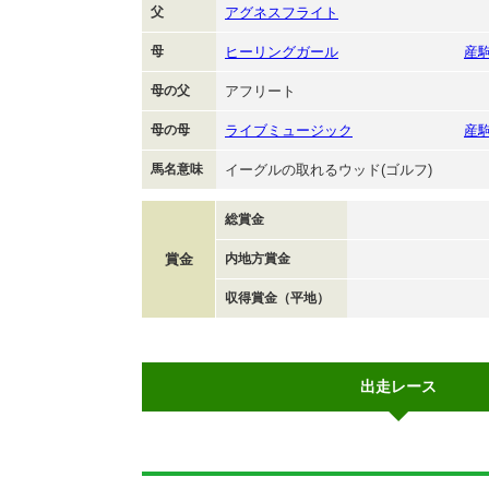
父
アグネスフライト
母
ヒーリングガール
産
母の父
アフリート
母の母
ライブミュージック
産
馬名意味
イーグルの取れるウッド(ゴルフ)
総賞金
賞金
内地方賞金
収得賞金（平地）
出走レース