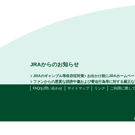
JRAからのお知らせ
JRAのギャンブル等依存症対策
お出かけ前にJRAホームペ
ファンからの悪質な誹謗中傷および脅迫行為等に対する厳正な
FAQ/お問い合わせ
サイトマップ
リンク
ご利用に際し