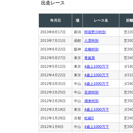
出走レース
年月日
場
レース名
距
2013年8月17日
新潟
阿賀野川特別
芝22
2013年7月21日
函館
八雲特別
芝20
2013年6月22日
阪神
京橋特別
芝20
2012年5月27日
東京
青嵐賞
芝24
2012年5月12日
東京
4歳上1000万下
ダ14
2012年4月22日
東京
4歳上1000万下
ダ21
2012年3月31日
中山
4歳上1000万下
ダ24
2012年3月25日
中山
安房特別
芝25
2012年2月26日
中山
潮来特別
芝25
2012年2月19日
東京
4歳上1000万下
ダ24
2012年1月29日
京都
松籟S
芝24
2012年1月8日
中山
4歳上1000万下
芝20