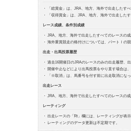
・
「総賞金」は、JRA、地方、海外で出走したす
・
「収得賞金」は、JRA、地方、海外で出走した
レース成績、条件別成績
・
JRA、地方、海外で出走したすべてのレースの
・
海外重賞競走の格付けについては、パートⅠの競
出走・出馬投票履歴
・
過去16開催日のJRAのレースのみの出走履歴、
・
開催中止などにより出馬投票をやり直す場合は、
・
「※取消」は、馬番号を付す前に出走取消になっ
出走レース
・
JRA、地方、海外で出走したすべてのレースの
レーティング
・
出走レースの「Rt」欄には、レーティングが表
・
レーティングのデータ更新は不定期です。