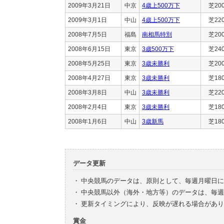
2009年3月21日
中京
4歳上500万下
芝20
2009年3月1日
中山
4歳上500万下
芝22
2008年7月5日
福島
南相馬特別
芝20
2008年6月15日
東京
3歳500万下
芝24
2008年5月25日
東京
3歳未勝利
芝20
2008年4月27日
東京
3歳未勝利
芝18
2008年3月8日
中山
3歳未勝利
芝22
2008年2月4日
東京
3歳未勝利
芝18
2008年1月6日
中山
3歳新馬
芝18
データ更新
・
中央競馬のデータは、原則として、毎週月曜日に
・
中央競馬以外（海外・地方等）のデータは、毎週
・
更新タイミングにより、反映が遅れる場合があり
賞金