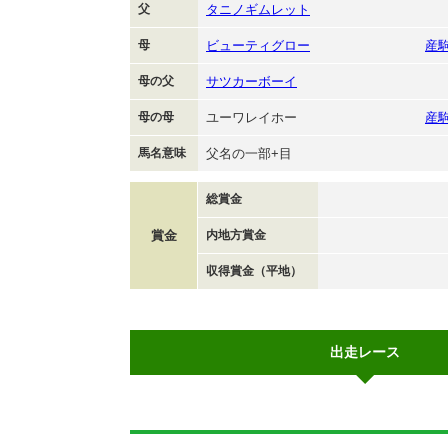
父
タニノギムレット
母
ビューティグロー
産
母の父
サツカーボーイ
母の母
ユーワレイホー
産
馬名意味
父名の一部+目
総賞金
賞金
内地方賞金
収得賞金（平地）
出走レース