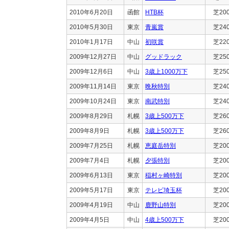
2010年6月20日
函館
HTB杯
芝20
2010年5月30日
東京
青嵐賞
芝24
2010年1月17日
中山
初咲賞
芝22
2009年12月27日
中山
グッドラック
芝25
2009年12月6日
中山
3歳上1000万下
芝25
2009年11月14日
東京
晩秋特別
芝24
2009年10月24日
東京
南武特別
芝24
2009年8月29日
札幌
3歳上500万下
芝26
2009年8月9日
札幌
3歳上500万下
芝26
2009年7月25日
札幌
恵庭岳特別
芝20
2009年7月4日
札幌
夕張特別
芝20
2009年6月13日
東京
稲村ヶ崎特別
芝20
2009年5月17日
東京
テレビ埼玉杯
芝20
2009年4月19日
中山
鹿野山特別
芝20
2009年4月5日
中山
4歳上500万下
芝20