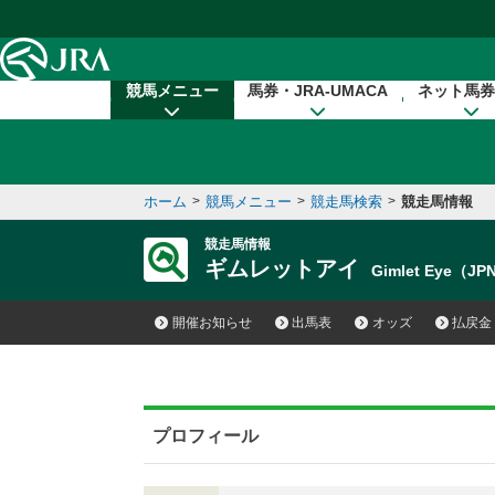
本文へ移動する
競馬メニュー
馬券・JRA-UMACA
ネット馬券
ホーム
>
競馬メニュー
>
競走馬検索
>
競走馬情報
競走馬情報
ギムレットアイ
Gimlet Eye（JP
開催お知らせ
出馬表
オッズ
払戻金
プロフィール