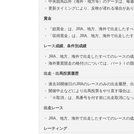
・
中央競馬以外（海外・地方等）のデータは、毎週
・
更新タイミングにより、反映が遅れる場合があり
賞金
・
「総賞金」は、JRA、地方、海外で出走したす
・
「収得賞金」は、JRA、地方、海外で出走した
レース成績、条件別成績
・
JRA、地方、海外で出走したすべてのレースの
・
海外重賞競走の格付けについては、パートⅠの競
出走・出馬投票履歴
・
過去16開催日のJRAのレースのみの出走履歴、
・
開催中止などにより出馬投票をやり直す場合は、
・
「※取消」は、馬番号を付す前に出走取消になっ
出走レース
・
JRA、地方、海外で出走したすべてのレースの
レーティング