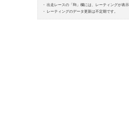
・
出走レースの「Rt」欄には、レーティングが表
・
レーティングのデータ更新は不定期です。