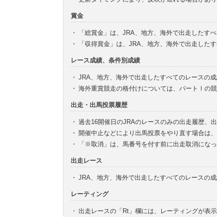
賞金
・
「総賞金」は、JRA、地方、海外で出走したす
・
「収得賞金」は、JRA、地方、海外で出走した
レース成績、条件別成績
・
JRA、地方、海外で出走したすべてのレースの
・
海外重賞競走の格付けについては、パートⅠの競
出走・出馬投票履歴
・
過去16開催日のJRAのレースのみの出走履歴、
・
開催中止などにより出馬投票をやり直す場合は、
・
「※取消」は、馬番号を付す前に出走取消になっ
出走レース
・
JRA、地方、海外で出走したすべてのレースの
レーティング
・
出走レースの「Rt」欄には、レーティングが表