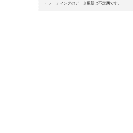
・
レーティングのデータ更新は不定期です。