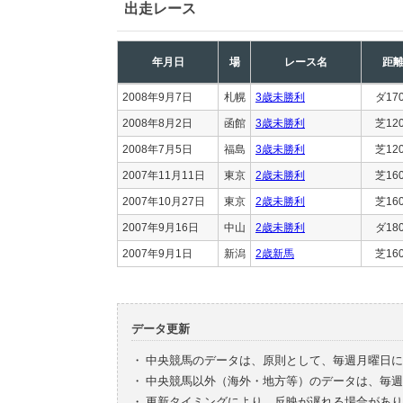
出走レース
年月日
場
レース名
距
2008年9月7日
札幌
3歳未勝利
ダ17
2008年8月2日
函館
3歳未勝利
芝12
2008年7月5日
福島
3歳未勝利
芝12
2007年11月11日
東京
2歳未勝利
芝16
2007年10月27日
東京
2歳未勝利
芝16
2007年9月16日
中山
2歳未勝利
ダ18
2007年9月1日
新潟
2歳新馬
芝16
データ更新
・
中央競馬のデータは、原則として、毎週月曜日に
・
中央競馬以外（海外・地方等）のデータは、毎週
・
更新タイミングにより、反映が遅れる場合があり