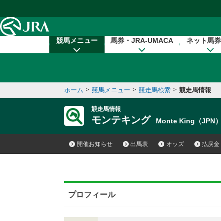
本文へ移動する
競馬メニュー
馬券・JRA-UMACA
ネット馬券
ホーム
>
競馬メニュー
>
競走馬検索
>
競走馬情報
競走馬情報
モンテキング
Monte King（JPN
開催お知らせ
出馬表
オッズ
払戻金
プロフィール