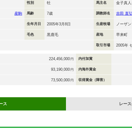
性別
牡
馬主名
金子真人
産駒
馬齢
7歳
調教師名
吉田 直
生年月日
2005年3月8日
生産牧場
ノーザン
毛色
黒鹿毛
産地
早来町
取引市場
2005年
224,456,000
内付加賞
円
93,190,000
内海外賞金
円
73,500,000
収得賞金（障害）
円
ース
レース