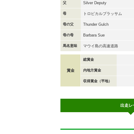
父
Silver Deputy
母
トロピカルブラッサム
母の父
Thunder Gulch
母の母
Barbara Sue
馬名意味
マウイ島の高速道路
総賞金
賞金
内地方賞金
収得賞金（平地）
出走レ