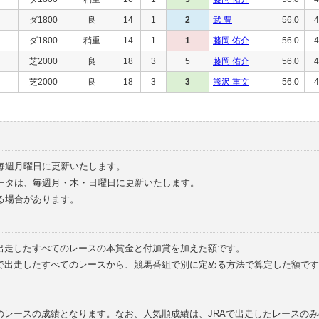
ダ1800
良
14
1
2
武 豊
56.0
4
ダ1800
稍重
14
1
1
藤岡 佑介
56.0
4
芝2000
良
18
3
5
藤岡 佑介
56.0
4
芝2000
良
18
3
3
熊沢 重文
56.0
4
毎週月曜日に更新いたします。
ータは、毎週月・木・日曜日に更新いたします。
る場合があります。
で出走したすべてのレースの本賞金と付加賞を加えた額です。
外で出走したすべてのレースから、競馬番組で別に定める方法で算定した額です
のレースの成績となります。なお、人気順成績は、JRAで出走したレースの