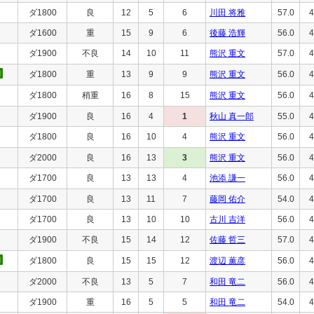
ダ1800
良
12
5
6
川田 将雅
57.0
4
ダ1600
重
15
9
6
後藤 浩輝
56.0
4
ダ1900
不良
14
10
11
熊沢 重文
57.0
4
ダ1800
重
13
9
9
熊沢 重文
56.0
4
ダ1800
稍重
16
8
15
熊沢 重文
56.0
4
ダ1900
良
16
4
1
秋山 真一郎
55.0
4
ダ1800
良
16
10
4
熊沢 重文
56.0
4
ダ2000
良
16
13
3
熊沢 重文
56.0
4
ダ1700
良
13
13
4
池添 謙一
56.0
4
ダ1700
良
13
11
7
藤岡 佑介
54.0
4
ダ1700
良
13
10
10
古川 吉洋
56.0
4
ダ1900
不良
15
14
12
佐藤 哲三
57.0
4
ダ1800
良
15
15
12
渡辺 薫彦
56.0
4
ダ2000
不良
13
5
7
和田 竜二
56.0
4
ダ1900
重
16
5
5
和田 竜二
54.0
4