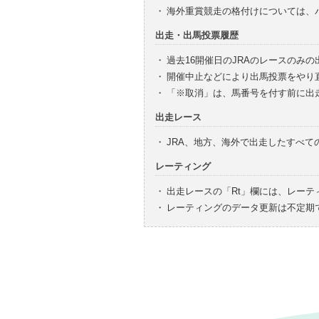
・
海外重賞競走の格付けについては、
出走・出馬投票履歴
・
過去16開催日のJRAのレースのみ
・
開催中止などにより出馬投票をやり
・
「※取消」は、馬番号を付す前に出
出走レース
・
JRA、地方、海外で出走したすべ
レーティング
・
出走レースの「Rt」欄には、レーテ
・
レーティングのデータ更新は不定期