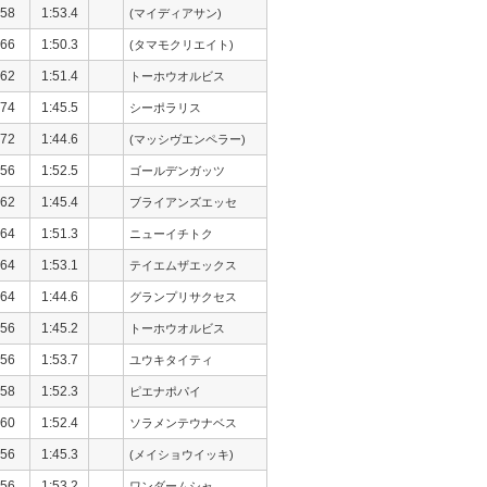
58
1:53.4
(マイディアサン)
66
1:50.3
(タマモクリエイト)
62
1:51.4
トーホウオルビス
74
1:45.5
シーポラリス
72
1:44.6
(マッシヴエンペラー)
56
1:52.5
ゴールデンガッツ
62
1:45.4
ブライアンズエッセ
64
1:51.3
ニューイチトク
64
1:53.1
テイエムザエックス
64
1:44.6
グランプリサクセス
56
1:45.2
トーホウオルビス
56
1:53.7
ユウキタイティ
58
1:52.3
ピエナポパイ
60
1:52.4
ソラメンテウナベス
56
1:45.3
(メイショウイッキ)
56
1:53.2
ワンダームシャ