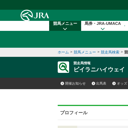
本文へ移動する
競馬メニュー
馬券・JRA-UMACA
ホーム
>
競馬メニュー
>
競走馬検索
>
競
競走馬情報
ピイラニハイウェイ
開催お知らせ
出馬表
オッズ
プロフィール