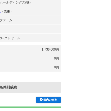
ホールディングス(株)
弘
（栗東）
ファーム
 セレクトセール
1,736,000
円
0
円
0
円
条件別成績
表内の略称