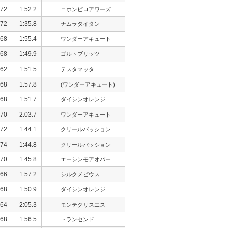
72
1:52.2
ニホンピロアワーズ
72
1:35.8
ナムラタイタン
68
1:55.4
ワンダーアキュート
68
1:49.9
ゴルトブリッツ
62
1:51.5
テスタマッタ
68
1:57.8
(ワンダーアキュート)
68
1:51.7
ダイシンオレンジ
70
2:03.7
ワンダーアキュート
72
1:44.1
クリールパッション
74
1:44.8
クリールパッション
70
1:45.8
エーシンモアオバー
66
1:57.2
シルクメビウス
68
1:50.9
ダイシンオレンジ
64
2:05.3
モンテクリスエス
68
1:56.5
トランセンド