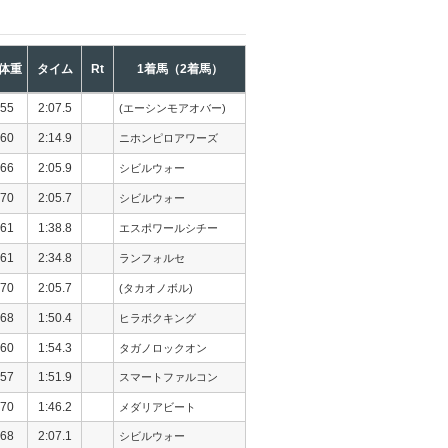
体重
タイム
Rt
1着馬（2着馬）
55
2:07.5
(エーシンモアオバー)
60
2:14.9
ニホンピロアワーズ
66
2:05.9
シビルウォー
70
2:05.7
シビルウォー
61
1:38.8
エスポワールシチー
61
2:34.8
ランフォルセ
70
2:05.7
(タカオノボル)
68
1:50.4
ヒラボクキング
60
1:54.3
タガノロックオン
57
1:51.9
スマートファルコン
70
1:46.2
メダリアビート
68
2:07.1
シビルウォー