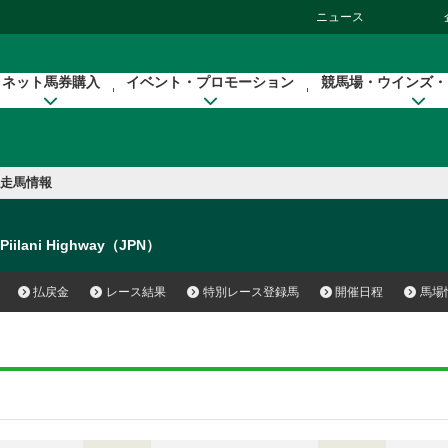
ニュース
ネット馬券購入
イベント・プロモーション
競馬場・ウインズ・
走馬情報
Piilani Highway（JPN）
払戻金
レース結果
特別レース登録馬
開催日程
馬場