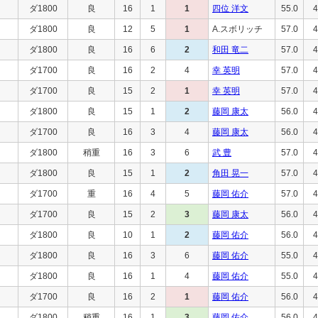
ダ1800
良
16
1
1
四位 洋文
55.0
4
ダ1800
良
12
5
1
A.スボリッチ
57.0
4
ダ1800
良
16
6
2
和田 竜二
57.0
4
ダ1700
良
16
2
4
幸 英明
57.0
4
ダ1700
良
15
2
1
幸 英明
57.0
4
ダ1800
良
15
1
2
藤岡 康太
56.0
4
ダ1700
良
16
3
4
藤岡 康太
56.0
4
ダ1800
稍重
16
3
6
武 豊
57.0
4
ダ1800
良
15
1
2
角田 晃一
57.0
4
ダ1700
重
16
4
5
藤岡 佑介
57.0
4
ダ1700
良
15
2
3
藤岡 康太
56.0
4
ダ1800
良
10
1
2
藤岡 佑介
56.0
4
ダ1800
良
16
3
6
藤岡 佑介
55.0
4
ダ1800
良
16
1
4
藤岡 佑介
55.0
4
ダ1700
良
16
2
1
藤岡 佑介
56.0
4
ダ1800
稍重
16
1
3
藤岡 佑介
56.0
4