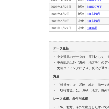
2008年3月23日
阪神
3歳500万下
2008年3月2日
阪神
3歳未勝利
2008年2月9日
小倉
3歳未勝利
2008年1月27日
小倉
3歳新馬
データ更新
・
中央競馬のデータは、原則として、
・
中央競馬以外（海外・地方等）のデ
・
更新タイミングにより、反映が遅れ
賞金
・
「総賞金」は、JRA、地方、海外
・
「収得賞金」は、JRA、地方、海
レース成績、条件別成績
・
JRA、地方、海外で出走したすべて