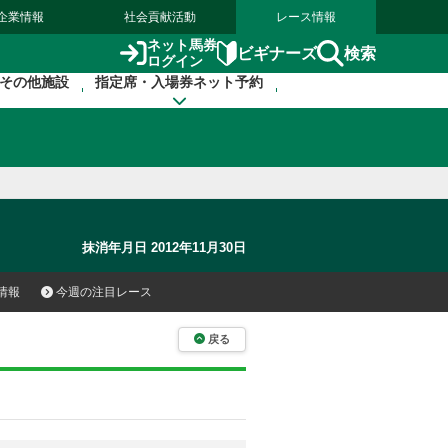
企業情報
社会貢献活動
レース情報
ネット馬券
検索
ビギナーズ
ログイン
その他施設
指定席・入場券ネット予約
抹消年月日 2012年11月30日
情報
今週の注目レース
戻る