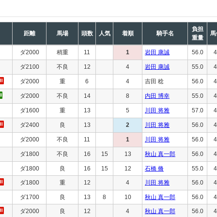
負担
距離
馬場
頭数
人気
着順
騎手名
馬
重量
ダ2000
稍重
11
1
岩田 康誠
56.0
4
ダ2100
不良
12
4
岩田 康誠
55.0
4
ダ2000
重
6
4
吉田 稔
56.0
4
ダ2000
不良
14
8
内田 博幸
55.0
4
ダ1600
重
13
5
川田 将雅
57.0
4
ダ2400
良
13
2
川田 将雅
56.0
4
ダ2000
不良
11
1
川田 将雅
56.0
4
ダ1800
不良
16
15
13
秋山 真一郎
56.0
4
ダ1800
良
16
15
12
石橋 脩
55.0
4
ダ1800
重
12
4
川田 将雅
56.0
4
ダ1700
良
13
8
10
秋山 真一郎
56.0
4
ダ2000
良
12
4
秋山 真一郎
56.0
4