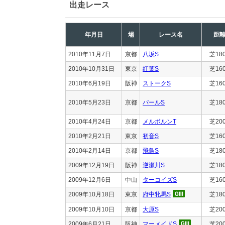
出走レース
年月日
場
レース名
距
2010年11月7日
京都
八坂S
芝18
2010年10月31日
東京
紅葉S
芝16
2010年6月19日
阪神
ストークS
芝16
2010年5月23日
京都
パールS
芝18
2010年4月24日
京都
メルボルンT
芝20
2010年2月21日
東京
初音S
芝16
2010年2月14日
京都
飛鳥S
芝18
2009年12月19日
阪神
逆瀬川S
芝18
2009年12月6日
中山
ターコイズS
芝16
2009年10月18日
東京
府中牝馬S
芝18
2009年10月10日
京都
大原S
芝20
2009年6月21日
阪神
マーメイドS
芝20