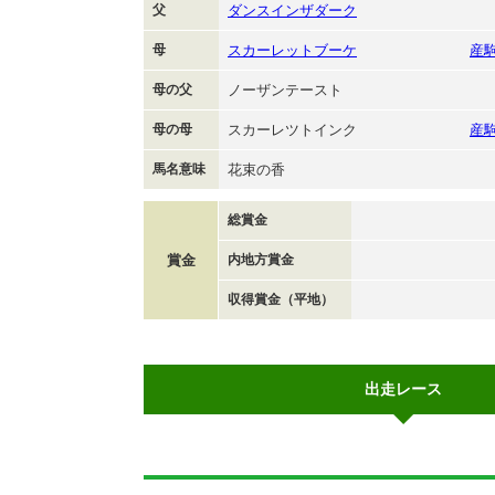
父
ダンスインザダーク
母
スカーレットブーケ
産
母の父
ノーザンテースト
母の母
スカーレツトインク
産
馬名意味
花束の香
総賞金
賞金
内地方賞金
収得賞金（平地）
出走レース