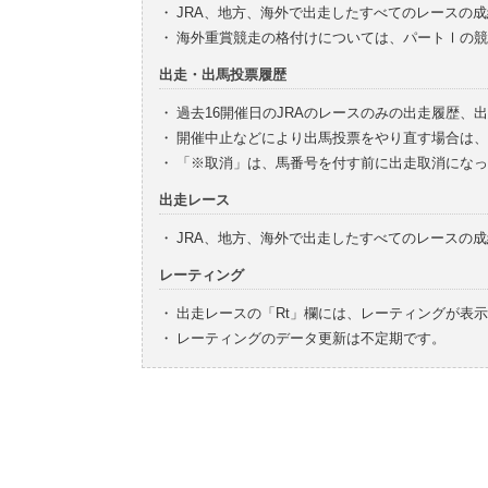
・
JRA、地方、海外で出走したすべてのレースの
・
海外重賞競走の格付けについては、パートⅠの競
出走・出馬投票履歴
・
過去16開催日のJRAのレースのみの出走履歴、
・
開催中止などにより出馬投票をやり直す場合は、
・
「※取消」は、馬番号を付す前に出走取消になっ
出走レース
・
JRA、地方、海外で出走したすべてのレースの
レーティング
・
出走レースの「Rt」欄には、レーティングが表
・
レーティングのデータ更新は不定期です。