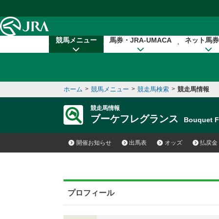
本文へ移動する
競馬メニュー
馬券・JRA-UMACA
ネット馬券
ホーム
>
競馬メニュー
>
競走馬検索
>
競走馬情報
競走馬情報
ブーケフレグランス
Bouquet 
開催お知らせ
出馬表
オッズ
払戻金
プロフィール