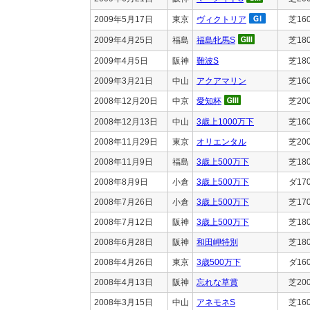
2009年5月17日
東京
ヴィクトリア
芝16
2009年4月25日
福島
福島牝馬S
芝18
2009年4月5日
阪神
難波S
芝18
2009年3月21日
中山
アクアマリン
芝16
2008年12月20日
中京
愛知杯
芝20
2008年12月13日
中山
3歳上1000万下
芝16
2008年11月29日
東京
オリエンタル
芝20
2008年11月9日
福島
3歳上500万下
芝18
2008年8月9日
小倉
3歳上500万下
ダ17
2008年7月26日
小倉
3歳上500万下
芝17
2008年7月12日
阪神
3歳上500万下
芝18
2008年6月28日
阪神
和田岬特別
芝18
2008年4月26日
東京
3歳500万下
ダ16
2008年4月13日
阪神
忘れな草賞
芝20
2008年3月15日
中山
アネモネS
芝16