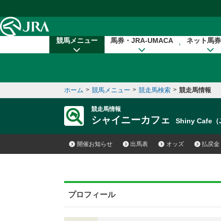
本文へ移動する
競馬メニュー
馬券・JRA-UMACA
ネット馬券
ホーム
>
競馬メニュー
>
競走馬検索
>
競走馬情報
競走馬情報
シャイニーカフェ
Shiny Cafe
開催お知らせ
出馬表
オッズ
払戻金
プロフィール