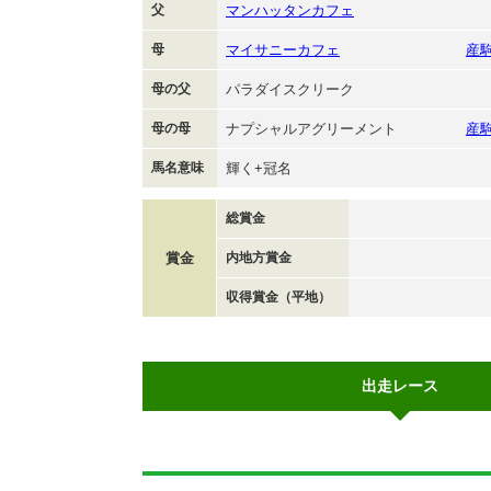
父
マンハッタンカフェ
母
マイサニーカフェ
産
母の父
パラダイスクリーク
母の母
ナプシャルアグリーメント
産
馬名意味
輝く+冠名
総賞金
賞金
内地方賞金
収得賞金（平地）
出走レース