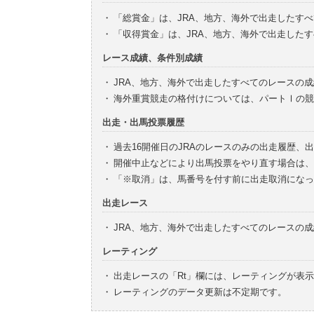
・
「総賞金」は、JRA、地方、海外で出走したす
・
「収得賞金」は、JRA、地方、海外で出走した
レース成績、条件別成績
・
JRA、地方、海外で出走したすべてのレースの
・
海外重賞競走の格付けについては、パートⅠの競
出走・出馬投票履歴
・
過去16開催日のJRAのレースのみの出走履歴、
・
開催中止などにより出馬投票をやり直す場合は、
・
「※取消」は、馬番号を付す前に出走取消になっ
出走レース
・
JRA、地方、海外で出走したすべてのレースの
レーティング
・
出走レースの「Rt」欄には、レーティングが表
・
レーティングのデータ更新は不定期です。