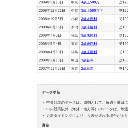
2009年3月15日
中京
4歳上500万下
芝12
2008年12月21日
中京
3歳上500万下
芝12
2008年10月5日
札幌
3歳未勝利
芝12
2008年8月16日
新潟
3歳未勝利
芝10
2008年7月5日
福島
3歳未勝利
芝18
2008年5月4日
東京
3歳未勝利
芝16
2008年4月13日
福島
3歳未勝利
芝18
2008年3月15日
中山
3歳新馬
芝18
2007年11月23日
東京
2歳新馬
芝14
データ更新
・
中央競馬のデータは、原則として、毎週月曜日に
・
中央競馬以外（海外・地方等）のデータは、毎週
・
更新タイミングにより、反映が遅れる場合があり
賞金