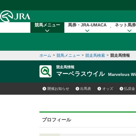
本文へ移動する
競馬メニュー
馬券・JRA-UMACA
ネット馬券
ホーム
>
競馬メニュー
>
競走馬検索
>
競走馬情報
競走馬情報
マーベラスウイル
Marvelous W
開催お知らせ
出馬表
オッズ
払戻金
プロフィール