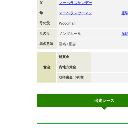
父
マーベラスサンデー
母
マーベラスウーマン
産
母の父
Woodman
母の母
ノンダムール
産
馬名意味
冠名+意志
総賞金
賞金
内地方賞金
収得賞金（平地）
出走レース