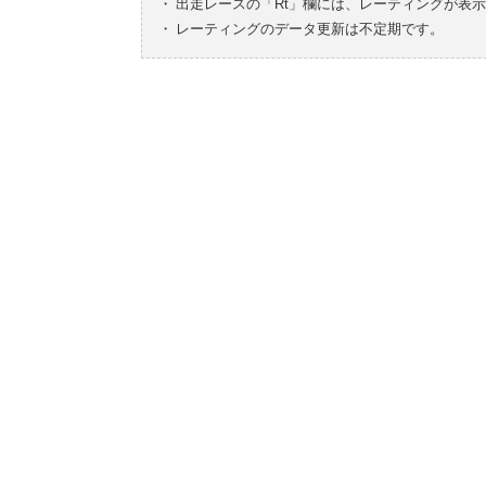
・
出走レースの「Rt」欄には、レーティングが表
・
レーティングのデータ更新は不定期です。