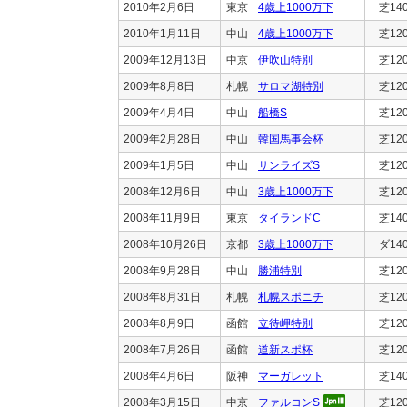
2010年2月6日
東京
4歳上1000万下
芝14
2010年1月11日
中山
4歳上1000万下
芝12
2009年12月13日
中京
伊吹山特別
芝12
2009年8月8日
札幌
サロマ湖特別
芝12
2009年4月4日
中山
船橋S
芝12
2009年2月28日
中山
韓国馬事会杯
芝12
2009年1月5日
中山
サンライズS
芝12
2008年12月6日
中山
3歳上1000万下
芝12
2008年11月9日
東京
タイランドC
芝14
2008年10月26日
京都
3歳上1000万下
ダ14
2008年9月28日
中山
勝浦特別
芝12
2008年8月31日
札幌
札幌スポニチ
芝12
2008年8月9日
函館
立待岬特別
芝12
2008年7月26日
函館
道新スポ杯
芝12
2008年4月6日
阪神
マーガレット
芝14
2008年3月15日
中京
ファルコンS
芝12