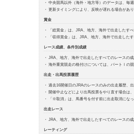
・
中央競馬以外（海外・地方等）のデータは、毎週
・
更新タイミングにより、反映が遅れる場合があり
賞金
・
「総賞金」は、JRA、地方、海外で出走したす
・
「収得賞金」は、JRA、地方、海外で出走した
レース成績、条件別成績
・
JRA、地方、海外で出走したすべてのレースの
・
海外重賞競走の格付けについては、パートⅠの競
出走・出馬投票履歴
・
過去16開催日のJRAのレースのみの出走履歴、
・
開催中止などにより出馬投票をやり直す場合は、
・
「※取消」は、馬番号を付す前に出走取消になっ
出走レース
・
JRA、地方、海外で出走したすべてのレースの
レーティング