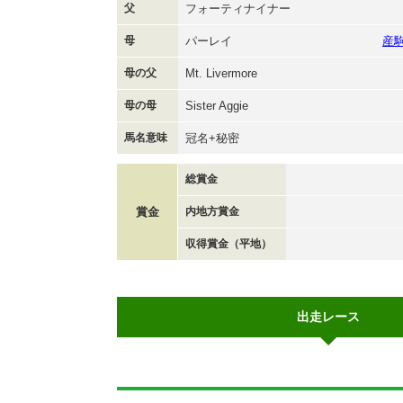
父
フォーティナイナー
母
パーレイ
産
母の父
Mt. Livermore
母の母
Sister Aggie
馬名意味
冠名+秘密
総賞金
賞金
内地方賞金
収得賞金（平地）
出走レース