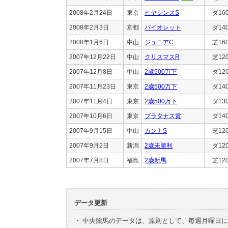
2008年2月24日
東京
ヒヤシンスS
ダ16
2008年2月3日
京都
バイオレット
ダ14
2008年1月6日
中山
ジュニアC
芝16
2007年12月22日
中山
クリスマスR
芝12
2007年12月8日
中山
2歳500万下
ダ12
2007年11月23日
東京
2歳500万下
ダ14
2007年11月4日
東京
2歳500万下
ダ13
2007年10月6日
東京
プラタナス賞
ダ14
2007年9月15日
中山
カンナS
芝12
2007年9月2日
新潟
2歳未勝利
ダ12
2007年7月8日
福島
2歳新馬
芝12
データ更新
・
中央競馬のデータは、原則として、毎週月曜日に