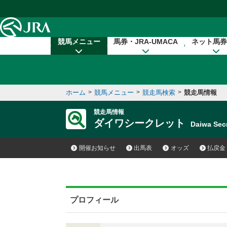
本文へ移動する
競馬メニュー
馬券・JRA-UMACA
ネット馬券
ホーム
>
競馬メニュー
>
競走馬検索
>
競走馬情報
競走馬情報
ダイワシークレット
Daiwa Se
開催お知らせ
出馬表
オッズ
払戻金
プロフィール