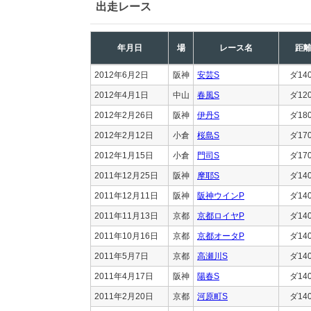
出走レース
年月日
場
レース名
距
2012年6月2日
阪神
安芸S
ダ14
2012年4月1日
中山
春風S
ダ12
2012年2月26日
阪神
伊丹S
ダ18
2012年2月12日
小倉
桜島S
ダ17
2012年1月15日
小倉
門司S
ダ17
2011年12月25日
阪神
摩耶S
ダ14
2011年12月11日
阪神
阪神ウインP
ダ14
2011年11月13日
京都
京都ロイヤP
ダ14
2011年10月16日
京都
京都オータP
ダ14
2011年5月7日
京都
高瀬川S
ダ14
2011年4月17日
阪神
陽春S
ダ14
2011年2月20日
京都
河原町S
ダ14