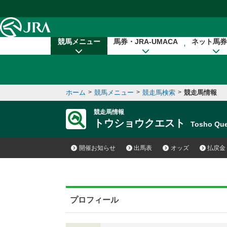
本文へ移動する
競馬メニュー
馬券・JRA-UMACA
ネット馬券
ホーム
>
競馬メニュー
>
競走馬検索
>
競走馬情報
競走馬情報
トウショウクエスト
Tosho Qu
開催お知らせ
出馬表
オッズ
払戻金
プロフィール