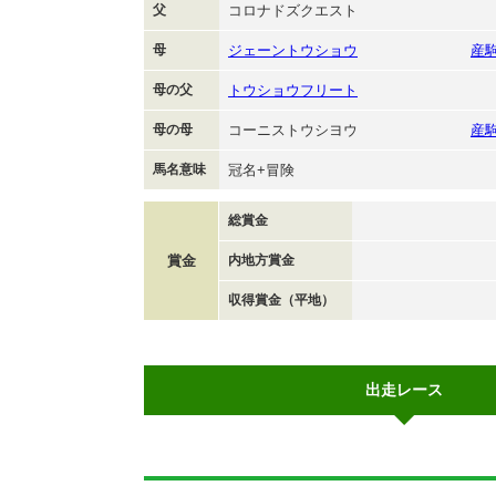
父
コロナドズクエスト
母
ジェーントウショウ
産
母の父
トウショウフリート
母の母
コーニストウシヨウ
産
馬名意味
冠名+冒険
総賞金
賞金
内地方賞金
収得賞金（平地）
出走レース