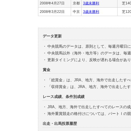
2008年4月27日
京都
3歳未勝利
芝14
2008年3月22日
中京
3歳未勝利
芝12
データ更新
・
中央競馬のデータは、原則として、毎週月曜日に
・
中央競馬以外（海外・地方等）のデータは、毎週
・
更新タイミングにより、反映が遅れる場合があり
賞金
・
「総賞金」は、JRA、地方、海外で出走したす
・
「収得賞金」は、JRA、地方、海外で出走した
レース成績、条件別成績
・
JRA、地方、海外で出走したすべてのレースの
・
海外重賞競走の格付けについては、パートⅠの競
出走・出馬投票履歴