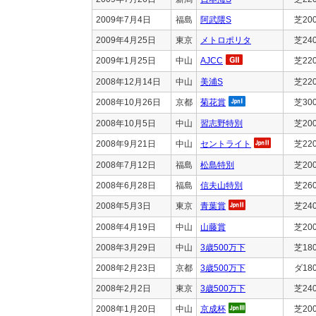
2009年7月4日
福島
阿武隈S
芝20
2009年4月25日
東京
メトロポリタ
芝24
2009年1月25日
中山
AJCC
芝22
2008年12月14日
中山
美浦S
芝22
2008年10月26日
京都
菊花賞
芝30
2008年10月5日
中山
習志野特別
芝20
2008年9月21日
中山
セントライト
芝22
2008年7月12日
福島
松島特別
芝20
2008年6月28日
福島
信夫山特別
芝26
2008年5月3日
東京
青葉賞
芝24
2008年4月19日
中山
山藤賞
芝20
2008年3月29日
中山
3歳500万下
芝18
2008年2月23日
京都
3歳500万下
ダ18
2008年2月2日
東京
3歳500万下
芝24
2008年1月20日
中山
京成杯
芝20