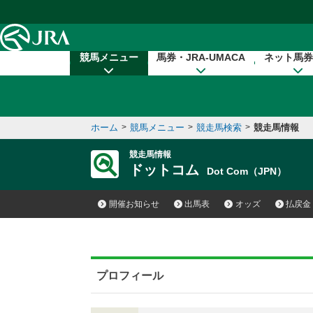
本文へ移動する
競馬メニュー
馬券・JRA-UMACA
ネット馬券
ホーム
>
競馬メニュー
>
競走馬検索
>
競走馬情報
競走馬情報
ドットコム
Dot Com（JPN）
開催お知らせ
出馬表
オッズ
払戻金
プロフィール