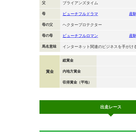
父
ブライアンズタイム
母
ビューチフルドラマ
産
母の父
ヘクタープロテクター
母の母
ビューチフルロマン
産
馬名意味
インターネット関連のビジネスを手がけ
総賞金
賞金
内地方賞金
収得賞金（平地）
出走レース