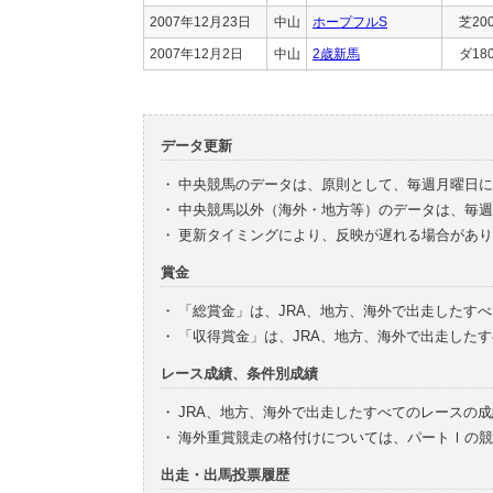
2007年12月23日
中山
ホープフルS
芝20
2007年12月2日
中山
2歳新馬
ダ18
データ更新
・
中央競馬のデータは、原則として、毎週月曜日に
・
中央競馬以外（海外・地方等）のデータは、毎週
・
更新タイミングにより、反映が遅れる場合があり
賞金
・
「総賞金」は、JRA、地方、海外で出走したす
・
「収得賞金」は、JRA、地方、海外で出走した
レース成績、条件別成績
・
JRA、地方、海外で出走したすべてのレースの
・
海外重賞競走の格付けについては、パートⅠの競
出走・出馬投票履歴