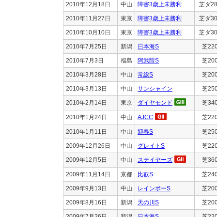
2010年12月18日
中山
障害3歳上未勝利
芝ダ28
2010年11月27日
東京
障害3歳上未勝利
芝ダ30
2010年10月10日
東京
障害3歳上未勝利
芝ダ30
2010年7月25日
新潟
日本海S
芝22
2010年7月3日
福島
阿武隈S
芝20
2010年3月28日
中山
常総S
芝20
2010年3月13日
中山
サンシャイン
芝25
2010年2月14日
東京
ダイヤモンド
芝34
2010年1月24日
中山
AJCC
芝22
2010年1月11日
中山
迎春S
芝25
2009年12月26日
中山
グレイトS
芝22
2009年12月5日
中山
ステイヤーズ
芝36
2009年11月14日
京都
比叡S
芝24
2009年9月13日
中山
レインボーS
芝20
2009年8月16日
新潟
天の川S
芝20
2009年7月26日
新潟
日本海S
芝22