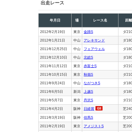
出走レース
年月日
場
レース名
距
2012年2月19日
東京
金蹄S
ダ21
2012年1月21日
中山
アレキサンド
ダ18
2011年12月25日
中山
フェアウェル
ダ18
2011年12月10日
中山
北総S
ダ18
2011年11月12日
東京
赤富士S
ダ21
2011年10月15日
東京
秋嶺S
ダ21
2011年9月24日
中山
ながつきS
ダ18
2011年6月5日
新潟
上越S
ダ18
2011年5月7日
東京
丹沢S
ダ21
2011年4月2日
阪神
日経賞
芝24
2011年3月19日
阪神
但馬S
芝20
2011年2月19日
東京
アメジストS
芝20