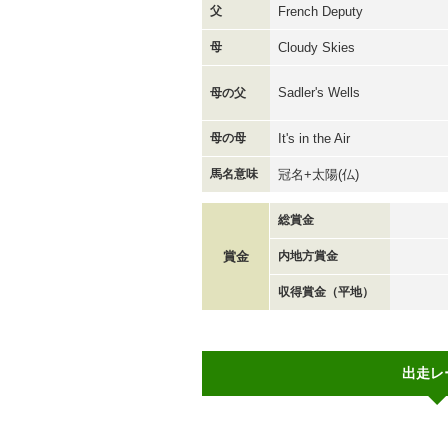
父
French Deputy
母
Cloudy Skies
Sadler's Wells
母の父
母の母
It's in the Air
馬名意味
冠名+太陽(仏)
総賞金
賞金
内地方賞金
収得賞金（平地）
出走レ