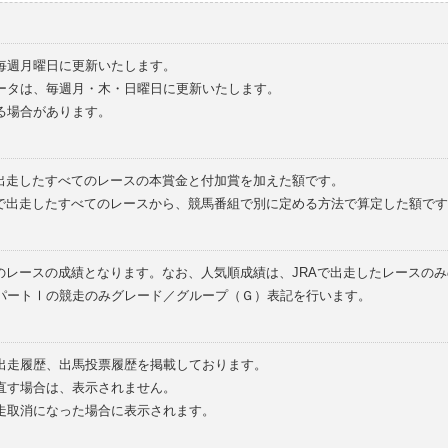
毎週月曜日に更新いたします。
ータは、毎週月・木・日曜日に更新いたします。
る場合があります。
で出走したすべてのレースの本賞金と付加賞を加えた額です。
外で出走したすべてのレースから、競馬番組で別に定める方法で算定した額です
のレースの成績となります。なお、人気順成績は、JRAで出走したレースの
パートⅠの競走のみグレード／グループ（Ｇ）表記を行います。
の出走履歴、出馬投票履歴を掲載しております。
直す場合は、表示されません。
走取消になった場合に表示されます。