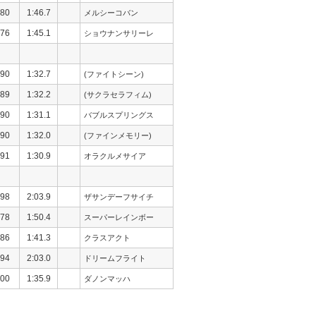
80
1:46.7
メルシーコバン
76
1:45.1
ショウナンサリーレ
90
1:32.7
(ファイトシーン)
89
1:32.2
(サクラセラフィム)
90
1:31.1
バブルスプリングス
90
1:32.0
(ファインメモリー)
91
1:30.9
オラクルメサイア
98
2:03.9
ザサンデーフサイチ
78
1:50.4
スーパーレインボー
86
1:41.3
クラスアクト
94
2:03.0
ドリームフライト
00
1:35.9
ダノンマッハ