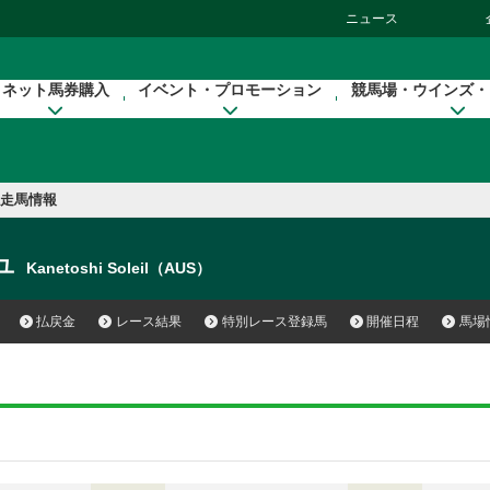
ニュース
ネット馬券購入
イベント・プロモーション
競馬場・ウインズ・
走馬情報
ユ
Kanetoshi Soleil（AUS）
払戻金
レース結果
特別レース登録馬
開催日程
馬場