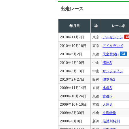
出走レース
年月日
場
レース名
2010年11月7日
東京
アルゼンチン
2010年10月16日
東京
アイルランド
2010年5月2日
京都
天皇賞(春)
2010年4月10日
中山
湾岸S
2010年3月13日
中山
サンシャイン
2010年2月27日
阪神
御堂筋S
2009年11月14日
京都
比叡S
2009年10月24日
京都
古都S
2009年10月10日
京都
大原S
2009年8月30日
小倉
玄海特別
2009年8月8日
新潟
信濃川特別