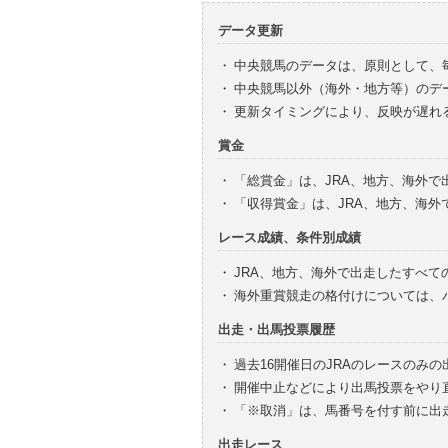
データ更新
・
中央競馬のデータは、原則として、
・
中央競馬以外（海外・地方等）のデ
・
更新タイミングにより、反映が遅れ
賞金
・
「総賞金」は、JRA、地方、海外
・
「収得賞金」は、JRA、地方、海
レース成績、条件別成績
・
JRA、地方、海外で出走したすべて
・
海外重賞競走の格付けについては、
出走・出馬投票履歴
・
過去16開催日のJRAのレースのみ
・
開催中止などにより出馬投票をやり
・
「※取消」は、馬番号を付す前に出
出走レース