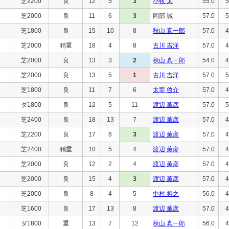
芝2200
良
12
5
3
小牧 太
55.0
5
芝2000
良
11
6
3
岡部 誠
57.0
5
芝1800
良
15
10
8
秋山 真一郎
57.0
4
芝2000
稍重
18
4
8
古川 吉洋
57.0
4
芝2000
良
13
3
2
秋山 真一郎
54.0
4
芝2000
良
13
5
1
古川 吉洋
57.0
5
芝1800
良
11
7
6
太宰 啓介
57.0
4
ダ1800
良
12
5
11
渡辺 薫彦
57.0
5
芝2400
良
18
13
7
渡辺 薫彦
57.0
4
芝2200
良
17
6
3
渡辺 薫彦
57.0
4
芝2400
稍重
10
5
4
渡辺 薫彦
57.0
4
芝2000
良
12
2
4
渡辺 薫彦
57.0
4
芝2000
良
15
4
3
渡辺 薫彦
57.0
4
芝2000
良
8
4
5
中村 将之
56.0
4
芝1600
良
17
13
8
渡辺 薫彦
57.0
4
ダ1800
重
13
7
12
秋山 真一郎
56.0
4