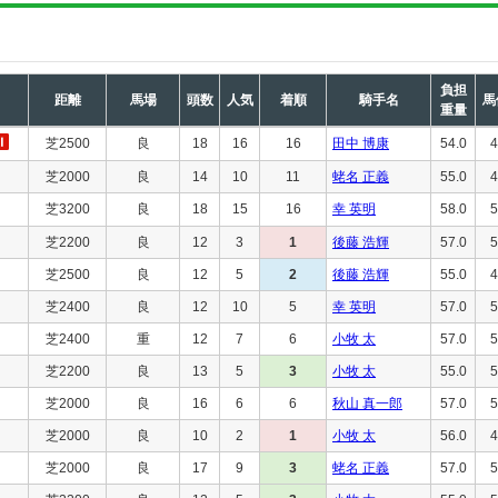
負担
距離
馬場
頭数
人気
着順
騎手名
馬
重量
芝2500
良
18
16
16
田中 博康
54.0
4
芝2000
良
14
10
11
蛯名 正義
55.0
4
芝3200
良
18
15
16
幸 英明
58.0
5
芝2200
良
12
3
1
後藤 浩輝
57.0
5
芝2500
良
12
5
2
後藤 浩輝
55.0
4
芝2400
良
12
10
5
幸 英明
57.0
5
芝2400
重
12
7
6
小牧 太
57.0
5
芝2200
良
13
5
3
小牧 太
55.0
5
芝2000
良
16
6
6
秋山 真一郎
57.0
5
芝2000
良
10
2
1
小牧 太
56.0
4
芝2000
良
17
9
3
蛯名 正義
57.0
5