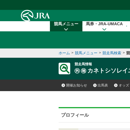
本文へ移動する
競馬メニュー
馬券・JRA-UMACA
ホーム
>
競馬メニュー
>
競走馬検索
>
競
競走馬情報
カネトシソレイ
開催お知らせ
出馬表
オッズ
プロフィール