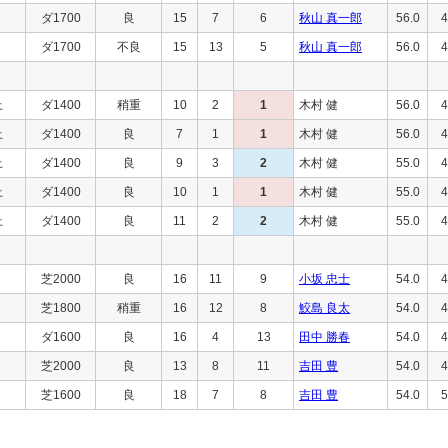
ダ1700
良
15
7
6
秋山 真一郎
56.0
4
ダ1700
不良
15
13
5
秋山 真一郎
56.0
4
上
ダ1400
稍重
10
2
1
木村 健
56.0
4
上
ダ1400
良
7
1
1
木村 健
56.0
4
上
ダ1400
良
9
3
2
木村 健
55.0
4
上
ダ1400
良
10
1
1
木村 健
55.0
4
上
ダ1400
良
11
2
2
木村 健
55.0
4
芝2000
良
16
11
9
小坂 忠士
54.0
4
芝1800
稍重
16
12
8
鮫島 良太
54.0
4
ダ1600
良
16
4
13
田中 勝春
54.0
4
芝2000
良
13
8
11
吉田 豊
54.0
4
芝1600
良
18
7
8
吉田 豊
54.0
5