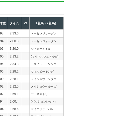
体重
タイム
Rt
1着馬（2着馬）
98
2:33.6
トーセンジョーダン
94
2:00.8
トーセンジョーダン
06
3:20.0
ジャガーメイル
00
2:13.2
(マイネルシュトルム)
96
2:34.3
トリビュートソング
06
2:28.1
ウィルビーキング
00
2:28.1
メイショウドンタク
02
2:12.5
メイショウベルーガ
02
1:59.1
アーネストリー
94
2:00.4
(パッションレッド)
04
1:58.6
セイクリッドバレー