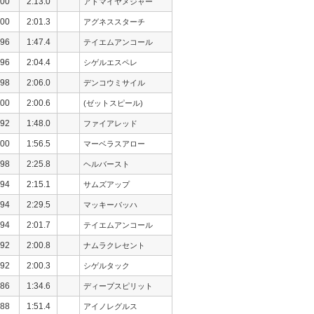
00
2:13.0
アドマイヤメジャー
00
2:01.3
アグネススターチ
96
1:47.4
テイエムアンコール
96
2:04.4
シゲルエスペレ
98
2:06.0
デンコウミサイル
00
2:00.6
(ゼットスピール)
92
1:48.0
ファイアレッド
00
1:56.5
マーベラスアロー
98
2:25.8
ヘルバースト
94
2:15.1
サムズアップ
94
2:29.5
マッキーバッハ
94
2:01.7
テイエムアンコール
92
2:00.8
ナムラクレセント
92
2:00.3
シゲルタック
86
1:34.6
ディープスピリット
88
1:51.4
アイノレグルス