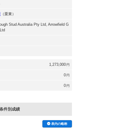
男
樹
（栗東）
ugh Stud Australia Pty Ltd, Arrowfield G
Ltd
1,273,000
円
0
円
0
円
条件別成績
表内の略称