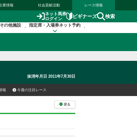
企業情報
社会貢献活動
レース情報
ネット馬券
検索
ビギナーズ
ログイン
その他施設
指定席・入場券ネット予約
抹消年月日 2011年7月30日
情報
今週の注目レース
戻る