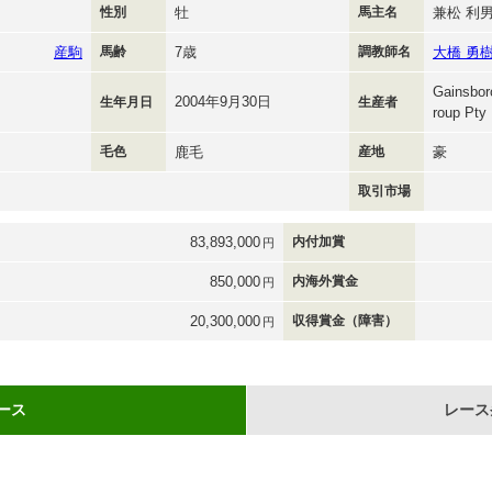
性別
牡
馬主名
兼松 利
産駒
馬齢
7歳
調教師名
大橋 勇
Gainsboro
2004年9月30日
生年月日
生産者
roup Pty 
毛色
鹿毛
産地
豪
取引市場
83,893,000
内付加賞
円
850,000
内海外賞金
円
20,300,000
収得賞金（障害）
円
ース
レース