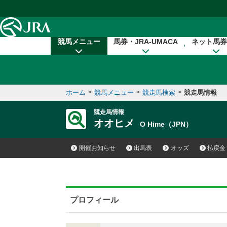
本文へ移動する
競馬メニュー
馬券・JRA-UMACA
ネット馬券
ホーム
>
競馬メニュー
>
競走馬検索
>
競走馬情報
競走馬情報
オオヒメ
O Hime（JPN）
開催お知らせ
出馬表
オッズ
払戻金
プロフィール