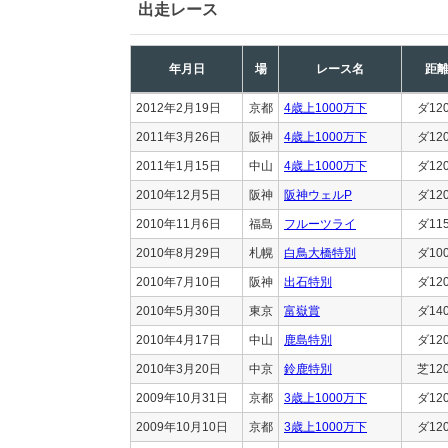
出走レース
年月日
場
レース名
距
2012年2月19日
京都
4歳上1000万下
ダ12
2011年3月26日
阪神
4歳上1000万下
ダ12
2011年1月15日
中山
4歳上1000万下
ダ12
2010年12月5日
阪神
阪神ウェルP
ダ12
2010年11月6日
福島
フルーツライ
ダ11
2010年8月29日
札幌
白鳥大橋特別
ダ10
2010年7月10日
阪神
出石特別
ダ12
2010年5月30日
東京
富嶽賞
ダ14
2010年4月17日
中山
鹿島特別
ダ12
2010年3月20日
中京
鈴鹿特別
芝12
2009年10月31日
京都
3歳上1000万下
ダ12
2009年10月10日
京都
3歳上1000万下
ダ12