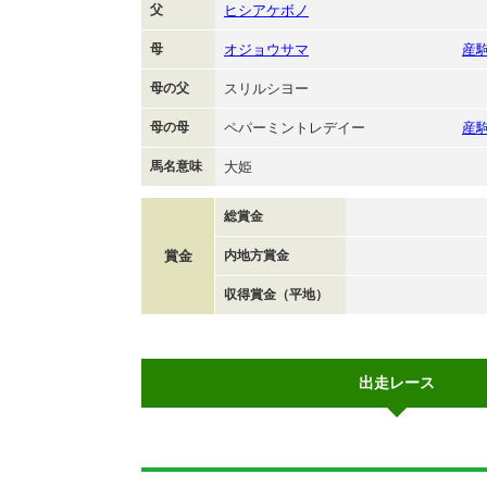
父
ヒシアケボノ
母
オジョウサマ
産
母の父
スリルシヨー
母の母
ペパーミントレデイー
産
馬名意味
大姫
総賞金
賞金
内地方賞金
収得賞金（平地）
出走レース