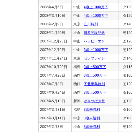
2008年4月6日
中山
4歳上1000万下
ダ12
2008年3月16日
中山
4歳上1000万下
ダ12
2008年2月9日
東京
立川特別
ダ14
2008年1月20日
小倉
博多開設記念
芝12
2007年12月23日
中山
ハッピーエン
芝12
2007年12月9日
中山
3歳上1000万下
芝12
2007年11月24日
東京
セレブレイシ
芝14
2007年10月20日
福島
3歳上500万下
ダ11
2007年7月28日
函館
3歳上500万下
ダ10
2007年7月8日
函館
下北半島特別
芝12
2007年6月24日
函館
3歳上500万下
ダ10
2007年5月13日
新潟
ゆきつばき賞
芝12
2007年3月31日
福島
3歳未勝利
ダ10
2007年3月11日
中京
3歳未勝利
ダ10
2007年2月3日
小倉
3歳未勝利
芝12