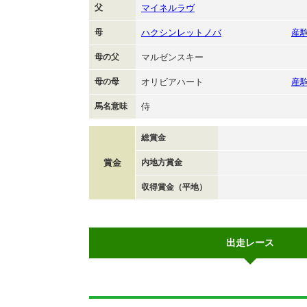
父
マイネルラヴ
母
ハクシンレットノバ
産
母の父
マルゼンスキー
母の母
オリビアハート
産
馬名意味
侍
総賞金
賞金
内地方賞金
収得賞金（平地）
出走レース