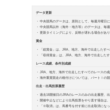
データ更新
・
中央競馬のデータは、原則として、毎週月曜日に
・
中央競馬以外（海外・地方等）のデータは、毎週
・
更新タイミングにより、反映が遅れる場合があり
賞金
・
「総賞金」は、JRA、地方、海外で出走したす
・
「収得賞金」は、JRA、地方、海外で出走した
レース成績、条件別成績
・
JRA、地方、海外で出走したすべてのレースの
・
海外重賞競走の格付けについては、パートⅠの競
出走・出馬投票履歴
・
過去16開催日のJRAのレースのみの出走履歴、
・
開催中止などにより出馬投票をやり直す場合は、
・
「※取消」は、馬番号を付す前に出走取消になっ