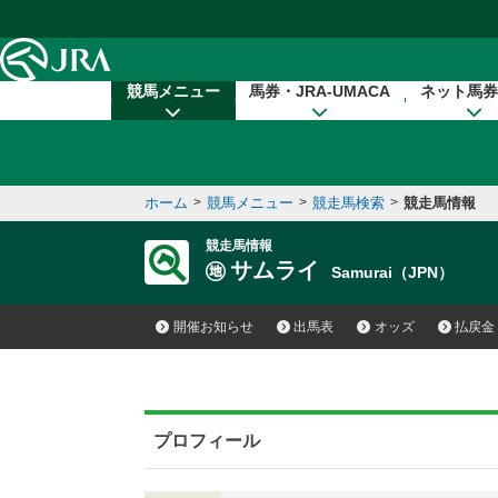
本文へ移動する
競馬メニュー
馬券・JRA-UMACA
ネット馬券
ホーム
>
競馬メニュー
>
競走馬検索
>
競走馬情報
競走馬情報
サムライ
Samurai（JPN）
開催お知らせ
出馬表
オッズ
払戻金
プロフィール