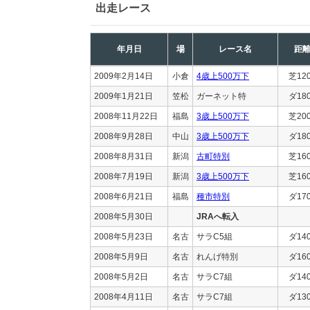
出走レース
年月日
場
レース名
距
2009年2月14日
小倉
4歳上500万下
芝12
2009年1月21日
笠松
ガーネット特
ダ18
2008年11月22日
福島
3歳上500万下
芝20
2008年9月28日
中山
3歳上500万下
ダ18
2008年8月31日
新潟
古町特別
芝16
2008年7月19日
新潟
3歳上500万下
芝16
2008年6月21日
福島
種市特別
ダ17
2008年5月30日
JRAへ転入
2008年5月23日
名古
サラC5組
ダ14
2008年5月9日
名古
れんげ特別
ダ16
2008年5月2日
名古
サラC7組
ダ14
2008年4月11日
名古
サラC7組
ダ13