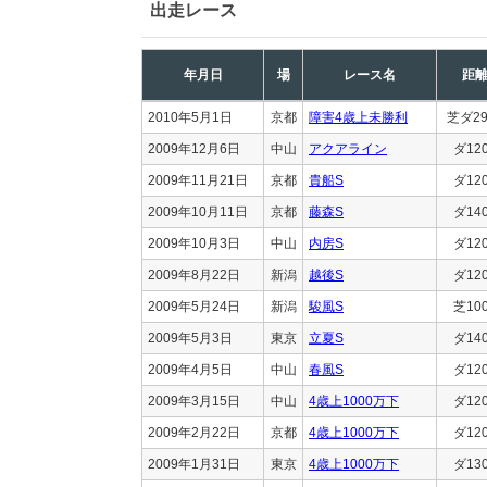
出走レース
年月日
場
レース名
距
2010年5月1日
京都
障害4歳上未勝利
芝ダ29
2009年12月6日
中山
アクアライン
ダ12
2009年11月21日
京都
貴船S
ダ12
2009年10月11日
京都
藤森S
ダ14
2009年10月3日
中山
内房S
ダ12
2009年8月22日
新潟
越後S
ダ12
2009年5月24日
新潟
駿風S
芝10
2009年5月3日
東京
立夏S
ダ14
2009年4月5日
中山
春風S
ダ12
2009年3月15日
中山
4歳上1000万下
ダ12
2009年2月22日
京都
4歳上1000万下
ダ12
2009年1月31日
東京
4歳上1000万下
ダ13