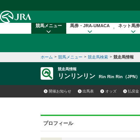
本文へ移動する
競馬メニュー
馬券・JRA-UMACA
ネット馬券
ホーム
>
競馬メニュー
>
競走馬検索
>
競走馬情報
競走馬情報
リンリンリン
Rin Rin Rin（JPN
開催お知らせ
出馬表
オッズ
払戻金
プロフィール