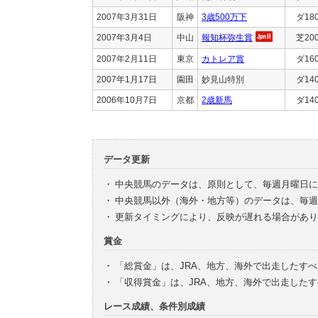
2007年3月31日
阪神
3歳500万下
ダ18
2007年3月4日
中山
報知杯弥生賞
芝20
2007年2月11日
東京
カトレア賞
ダ16
2007年1月17日
園田
妙見山特別
ダ14
2006年10月7日
京都
2歳新馬
ダ14
データ更新
・
中央競馬のデータは、原則として、毎週月曜日に
・
中央競馬以外（海外・地方等）のデータは、毎週
・
更新タイミングにより、反映が遅れる場合があり
賞金
・
「総賞金」は、JRA、地方、海外で出走したす
・
「収得賞金」は、JRA、地方、海外で出走した
レース成績、条件別成績