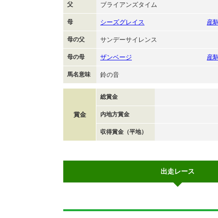
父
ブライアンズタイム
母
シーズグレイス
産
母の父
サンデーサイレンス
母の母
ザンベージ
産
馬名意味
鈴の音
総賞金
賞金
内地方賞金
収得賞金（平地）
出走レース