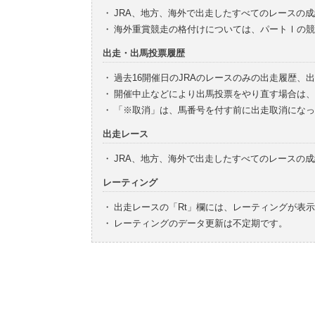
・
JRA、地方、海外で出走したすべてのレースの
・
海外重賞競走の格付けについては、パートⅠの競
出走・出馬投票履歴
・
過去16開催日のJRAのレースのみの出走履歴、
・
開催中止などにより出馬投票をやり直す場合は、
・
「※取消」は、馬番号を付す前に出走取消になっ
出走レース
・
JRA、地方、海外で出走したすべてのレースの
レーティング
・
出走レースの「Rt」欄には、レーティングが表
・
レーティングのデータ更新は不定期です。