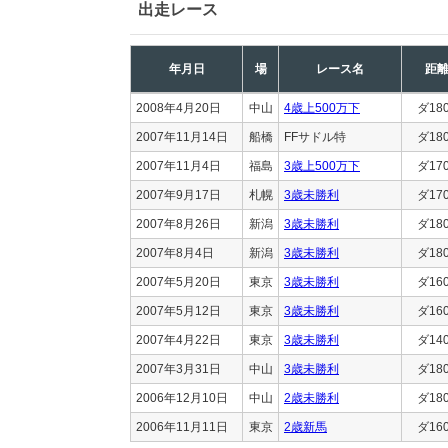
出走レース
年月日
場
レース名
距
2008年4月20日
中山
4歳上500万下
ダ18
2007年11月14日
船橋
FFサドル特
ダ18
2007年11月4日
福島
3歳上500万下
ダ17
2007年9月17日
札幌
3歳未勝利
ダ17
2007年8月26日
新潟
3歳未勝利
ダ18
2007年8月4日
新潟
3歳未勝利
ダ18
2007年5月20日
東京
3歳未勝利
ダ16
2007年5月12日
東京
3歳未勝利
ダ16
2007年4月22日
東京
3歳未勝利
ダ14
2007年3月31日
中山
3歳未勝利
ダ18
2006年12月10日
中山
2歳未勝利
ダ18
2006年11月11日
東京
2歳新馬
ダ16