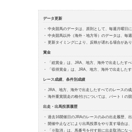
データ更新
・
中央競馬のデータは、原則として、毎週月曜日に
・
中央競馬以外（海外・地方等）のデータは、毎週
・
更新タイミングにより、反映が遅れる場合があり
賞金
・
「総賞金」は、JRA、地方、海外で出走したす
・
「収得賞金」は、JRA、地方、海外で出走した
レース成績、条件別成績
・
JRA、地方、海外で出走したすべてのレースの
・
海外重賞競走の格付けについては、パートⅠの競
出走・出馬投票履歴
・
過去16開催日のJRAのレースのみの出走履歴、
・
開催中止などにより出馬投票をやり直す場合は、
・
「※取消」は、馬番号を付す前に出走取消になっ