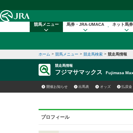
本文へ移動する
競馬メニュー
馬券・JRA-UMACA
ネット馬券
ホーム
>
競馬メニュー
>
競走馬検索
>
競走馬情報
競走馬情報
フジマサマックス
Fujimasa M
開催お知らせ
出馬表
オッズ
払戻金
プロフィール