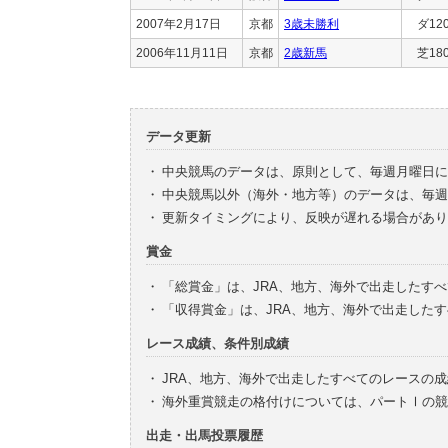
2007年2月17日
京都
3歳未勝利
ダ12
2006年11月11日
京都
2歳新馬
芝18
データ更新
・
中央競馬のデータは、原則として、毎週月曜日に
・
中央競馬以外（海外・地方等）のデータは、毎週
・
更新タイミングにより、反映が遅れる場合があり
賞金
・
「総賞金」は、JRA、地方、海外で出走したす
・
「収得賞金」は、JRA、地方、海外で出走した
レース成績、条件別成績
・
JRA、地方、海外で出走したすべてのレースの
・
海外重賞競走の格付けについては、パートⅠの競
出走・出馬投票履歴