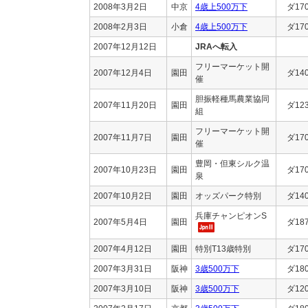
2008年3月2日
中京
4歳上500万下
ダ17
2008年2月3日
小倉
4歳上500万下
ダ17
2007年12月12日
JRAへ転入
フリーマーケット開
2007年12月4日
園田
ダ14
催
胆振軽種馬農業協同
2007年11月20日
園田
ダ12
組
フリーマーケット開
2007年11月7日
園田
ダ17
催
豊岡・但東シルク温
2007年10月23日
園田
ダ17
泉
2007年10月2日
園田
オッズパーク特別
ダ14
兵庫チャンピオンS
2007年5月4日
園田
ダ18
2007年4月12日
園田
特別T13歳特別
ダ17
2007年3月31日
阪神
3歳500万下
ダ18
2007年3月10日
阪神
3歳500万下
ダ12