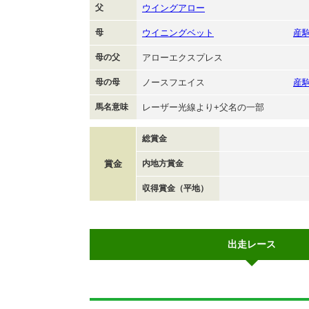
父
ウイングアロー
母
ウイニングベット
産
母の父
アローエクスプレス
母の母
ノースフエイス
産
馬名意味
レーザー光線より+父名の一部
総賞金
賞金
内地方賞金
収得賞金（平地）
出走レース