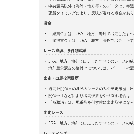
・
中央競馬以外（海外・地方等）のデータは、毎週
・
更新タイミングにより、反映が遅れる場合があり
賞金
・
「総賞金」は、JRA、地方、海外で出走したす
・
「収得賞金」は、JRA、地方、海外で出走した
レース成績、条件別成績
・
JRA、地方、海外で出走したすべてのレースの
・
海外重賞競走の格付けについては、パートⅠの競
出走・出馬投票履歴
・
過去16開催日のJRAのレースのみの出走履歴、
・
開催中止などにより出馬投票をやり直す場合は、
・
「※取消」は、馬番号を付す前に出走取消になっ
出走レース
・
JRA、地方、海外で出走したすべてのレースの
レーティング