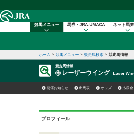
本文へ移動する
競馬メニュー
馬券・JRA-UMACA
ネット馬券
ホーム
>
競馬メニュー
>
競走馬検索
>
競走馬情報
競走馬情報
レーザーウイング
Laser W
開催お知らせ
出馬表
オッズ
払戻金
プロフィール