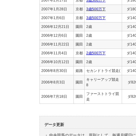
2007年2月17日
京都
3歳500万下
ダ18
2007年1月28日
京都
3歳500万下
ダ18
2007年1月6日
京都
3歳500万下
ダ14
2006年12月21日
園田
2歳
ダ14
2006年12月6日
園田
2歳
ダ14
2006年11月22日
園田
2歳
ダ14
2006年11月4日
京都
2歳500万下
ダ14
2006年10月12日
園田
2歳
ダ14
2006年8月30日
姫路
セカンドトライ競走(
ダ14
キャリーアップ競走
2006年8月3日
園田
ダ82
8
ファーストトライ競
2006年7月18日
園田
ダ82
走
データ更新
・
中央競馬のデータは、原則として、毎週月曜日に