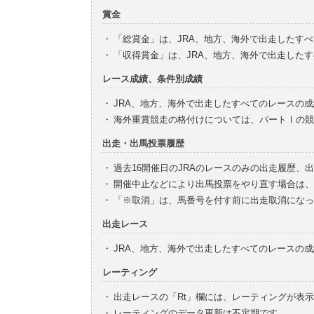
賞金
・
「総賞金」は、JRA、地方、海外で出走したす
・
「収得賞金」は、JRA、地方、海外で出走した
レース成績、条件別成績
・
JRA、地方、海外で出走したすべてのレースの
・
海外重賞競走の格付けについては、パートⅠの競
出走・出馬投票履歴
・
過去16開催日のJRAのレースのみの出走履歴、
・
開催中止などにより出馬投票をやり直す場合は、
・
「※取消」は、馬番号を付す前に出走取消になっ
出走レース
・
JRA、地方、海外で出走したすべてのレースの
レーティング
・
出走レースの「Rt」欄には、レーティングが表
・
レーティングのデータ更新は不定期です。