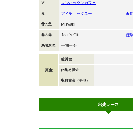
父
マンハッタンカフェ
母
アイチェックユー
産
母の父
Miswaki
母の母
Joan's Gift
産
馬名意味
一期一会
総賞金
賞金
内地方賞金
収得賞金（平地）
出走レース