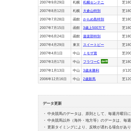
2007年9月29日
札幌
札幌センテニ
芝18
2007年8月12日
札幌
大倉山特別
芝18
2007年7月28日
函館
かもめ島特別
芝18
2007年7月15日
函館
3歳上500万下
芝18
2007年6月24日
函館
遊楽部特別
芝18
2007年4月29日
東京
スイートピー
芝18
2007年4月1日
中山
ミモザ賞
芝20
2007年3月17日
中山
フラワーC
芝18
2007年1月13日
中山
3歳未勝利
ダ12
2006年12月16日
中山
2歳新馬
芝12
データ更新
・
中央競馬のデータは、原則として、毎週月曜日に
・
中央競馬以外（海外・地方等）のデータは、毎週
・
更新タイミングにより、反映が遅れる場合があり