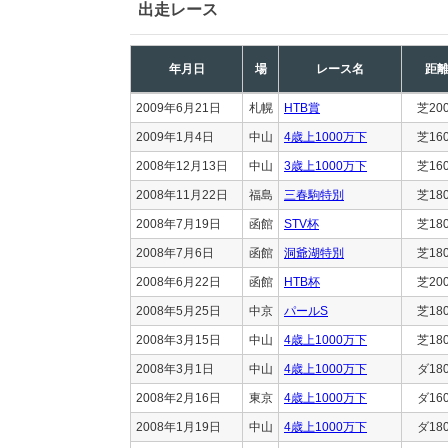
出走レース
年月日
場
レース名
距
2009年6月21日
札幌
HTB賞
芝20
2009年1月4日
中山
4歳上1000万下
芝16
2008年12月13日
中山
3歳上1000万下
芝16
2008年11月22日
福島
三春駒特別
芝18
2008年7月19日
函館
STV杯
芝18
2008年7月6日
函館
洞爺湖特別
芝18
2008年6月22日
函館
HTB杯
芝20
2008年5月25日
中京
パールS
芝18
2008年3月15日
中山
4歳上1000万下
芝18
2008年3月1日
中山
4歳上1000万下
ダ18
2008年2月16日
東京
4歳上1000万下
ダ16
2008年1月19日
中山
4歳上1000万下
ダ18