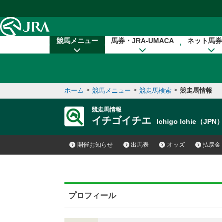
本文へ移動する
競馬メニュー
馬券・JRA-UMACA
ネット馬券
ホーム
>
競馬メニュー
>
競走馬検索
>
競走馬情報
競走馬情報
イチゴイチエ
Ichigo Ichie（JPN
開催お知らせ
出馬表
オッズ
払戻金
プロフィール