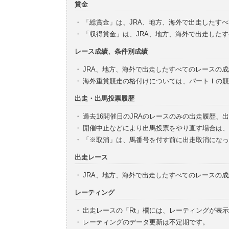
賞金
・
「総賞金」は、JRA、地方、海外で出走したす
・
「収得賞金」は、JRA、地方、海外で出走した
レース成績、条件別成績
・
JRA、地方、海外で出走したすべてのレースの
・
海外重賞競走の格付けについては、パートⅠの競
出走・出馬投票履歴
・
過去16開催日のJRAのレースのみの出走履歴、
・
開催中止などにより出馬投票をやり直す場合は、
・
「※取消」は、馬番号を付す前に出走取消になっ
出走レース
・
JRA、地方、海外で出走したすべてのレースの
レーティング
・
出走レースの「Rt」欄には、レーティングが表
・
レーティングのデータ更新は不定期です。