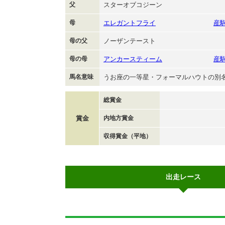
父
スターオブコジーン
母
エレガントフライ
産
母の父
ノーザンテースト
母の母
アンカースティーム
産
馬名意味
うお座の一等星・フォーマルハウトの別
総賞金
賞金
内地方賞金
収得賞金（平地）
出走レース