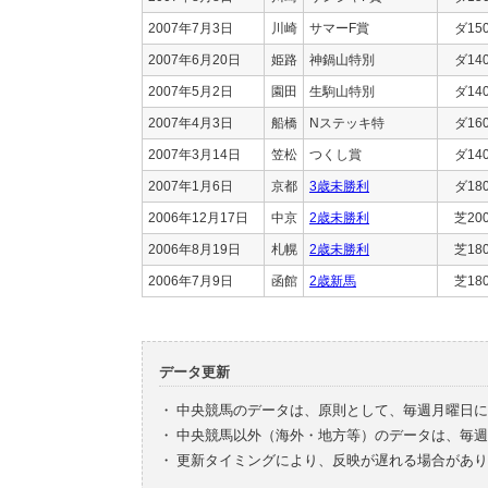
2007年7月3日
川崎
サマーF賞
ダ15
2007年6月20日
姫路
神鍋山特別
ダ14
2007年5月2日
園田
生駒山特別
ダ14
2007年4月3日
船橋
Nステッキ特
ダ16
2007年3月14日
笠松
つくし賞
ダ14
2007年1月6日
京都
3歳未勝利
ダ18
2006年12月17日
中京
2歳未勝利
芝20
2006年8月19日
札幌
2歳未勝利
芝18
2006年7月9日
函館
2歳新馬
芝18
データ更新
・
中央競馬のデータは、原則として、毎週月曜日に
・
中央競馬以外（海外・地方等）のデータは、毎週
・
更新タイミングにより、反映が遅れる場合があり