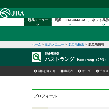
本文へ移動する
競馬メニュー
馬券・JRA-UMACA
ネット馬券
ホーム
>
競馬メニュー
>
競走馬検索
>
競走馬情報
競走馬情報
ハストラング
Hastorang（JPN）
開催お知らせ
出馬表
オッズ
払戻金
プロフィール