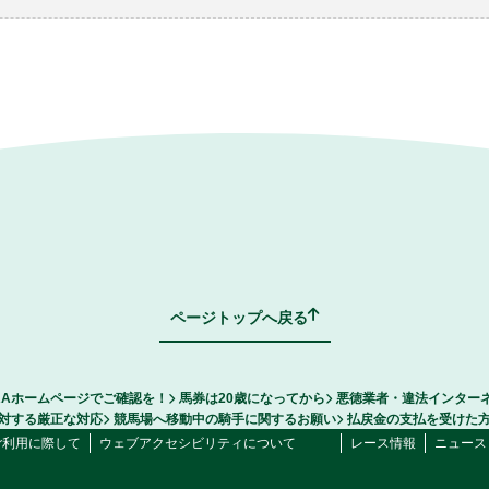
ページトップへ戻る
RAホームページでご確認を！
馬券は20歳になってから
悪徳業者・違法インター
対する厳正な対応
競馬場へ移動中の騎手に関するお願い
払戻金の支払を受けた
ご利用に際して
ウェブアクセシビリティについて
レース情報
ニュース