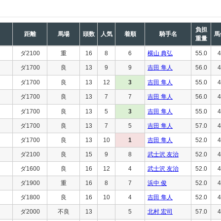
負担
距離
馬場
頭数
人気
着順
騎手名
馬
重量
ダ2100
重
16
8
6
横山 典弘
55.0
4
ダ1700
良
13
9
9
吉田 隼人
56.0
4
ダ1700
良
13
12
3
吉田 隼人
55.0
4
ダ1700
良
13
7
7
吉田 隼人
56.0
4
ダ1700
良
13
5
3
吉田 隼人
55.0
4
ダ1700
良
13
7
5
吉田 隼人
57.0
4
ダ1700
良
13
10
1
吉田 隼人
52.0
4
ダ2100
良
15
9
8
武士沢 友治
52.0
4
ダ1600
良
16
12
4
武士沢 友治
52.0
4
ダ1900
重
16
8
7
浜中 俊
52.0
4
ダ1800
良
16
10
4
吉田 隼人
52.0
4
ダ2000
不良
13
5
北村 宏司
57.0
4