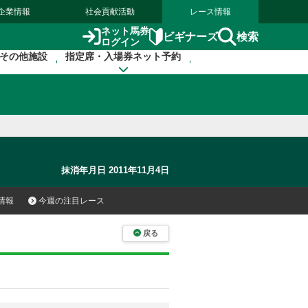
企業情報
社会貢献活動
レース情報
ネット馬券
検索
ビギナーズ
ログイン
その他施設
指定席・入場券ネット予約
抹消年月日 2011年11月4日
情報
今週の注目レース
戻る