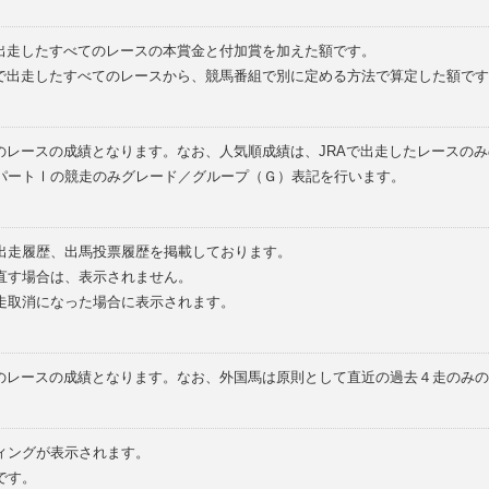
で出走したすべてのレースの本賞金と付加賞を加えた額です。
外で出走したすべてのレースから、競馬番組で別に定める方法で算定した額です
のレースの成績となります。なお、人気順成績は、JRAで出走したレースの
パートⅠの競走のみグレード／グループ（Ｇ）表記を行います。
の出走履歴、出馬投票履歴を掲載しております。
直す場合は、表示されません。
走取消になった場合に表示されます。
てのレースの成績となります。なお、外国馬は原則として直近の過去４走のみ
ィングが表示されます。
です。