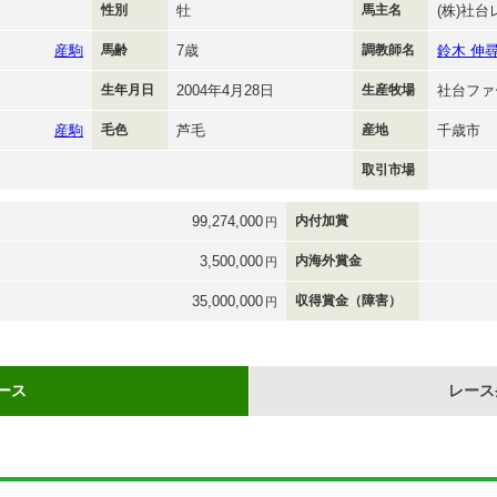
性別
牡
馬主名
(株)社
産駒
馬齢
7歳
調教師名
鈴木 伸
生年月日
2004年4月28日
生産牧場
社台ファ
産駒
毛色
芦毛
産地
千歳市
取引市場
99,274,000
内付加賞
円
3,500,000
内海外賞金
円
35,000,000
収得賞金（障害）
円
ース
レース