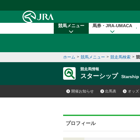
本文へ移動する
競馬メニュー
馬券・JRA-UMACA
ホーム
>
競馬メニュー
>
競走馬検索
>
競
競走馬情報
スターシップ
Starsh
開催お知らせ
出馬表
オッズ
プロフィール