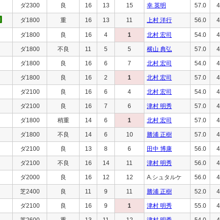
ダ2300
良
16
13
15
幸 英明
57.0
4
ダ1800
重
16
13
11
上村 洋行
56.0
4
ダ1800
良
16
4
1
北村 宏司
54.0
4
ダ1800
不良
11
5
5
横山 典弘
57.0
4
ダ1800
良
16
6
7
北村 宏司
54.0
4
ダ1800
良
16
2
1
北村 宏司
57.0
4
ダ2100
良
16
6
4
北村 宏司
54.0
4
ダ2100
良
16
7
6
津村 明秀
57.0
4
ダ1800
稍重
14
6
1
北村 宏司
57.0
4
ダ1800
不良
14
6
10
勝浦 正樹
57.0
4
ダ2100
良
13
8
6
田中 博康
56.0
4
ダ2100
不良
16
14
11
津村 明秀
56.0
4
ダ2000
良
16
12
12
A.シュタルケ
56.0
4
芝2400
良
11
9
11
勝浦 正樹
52.0
4
ダ2100
良
16
9
1
津村 明秀
55.0
4
芝2600
重
13
11
12
津村 明秀
54.0
4