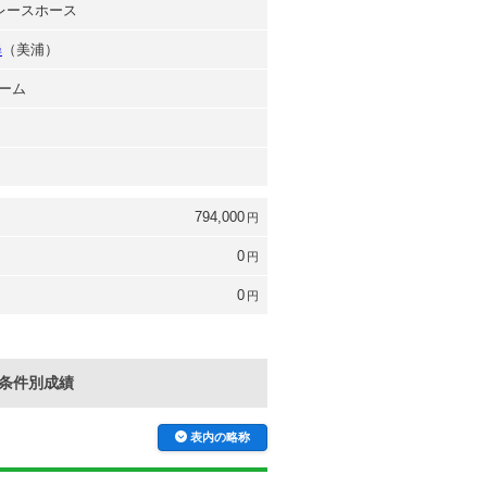
台レースホース
尋
（美浦）
ーム
794,000
円
0
円
0
円
条件別成績
表内の略称