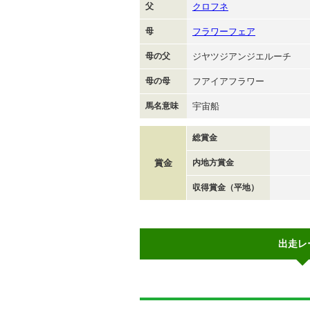
父
クロフネ
母
フラワーフェア
母の父
ジヤツジアンジエルーチ
母の母
フアイアフラワー
馬名意味
宇宙船
総賞金
賞金
内地方賞金
収得賞金（平地）
出走レ