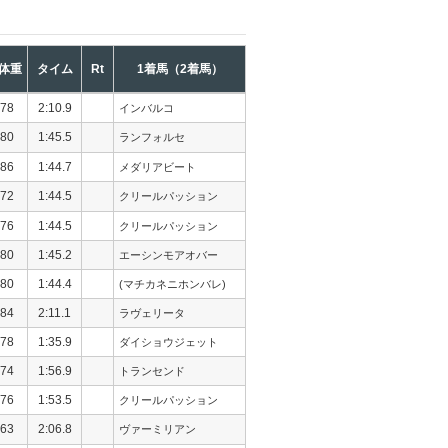
体重
タイム
Rt
1着馬（2着馬）
78
2:10.9
インバルコ
80
1:45.5
ランフォルセ
86
1:44.7
メダリアビート
72
1:44.5
クリールパッション
76
1:44.5
クリールパッション
80
1:45.2
エーシンモアオバー
80
1:44.4
(マチカネニホンバレ)
84
2:11.1
ラヴェリータ
78
1:35.9
ダイショウジェット
74
1:56.9
トランセンド
76
1:53.5
クリールパッション
63
2:06.8
ヴァーミリアン