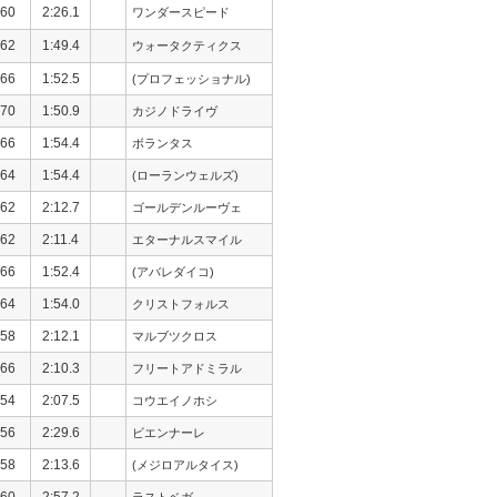
60
2:26.1
ワンダースピード
62
1:49.4
ウォータクティクス
66
1:52.5
(プロフェッショナル)
70
1:50.9
カジノドライヴ
66
1:54.4
ボランタス
64
1:54.4
(ローランウェルズ)
62
2:12.7
ゴールデンルーヴェ
62
2:11.4
エターナルスマイル
66
1:52.4
(アバレダイコ)
64
1:54.0
クリストフォルス
58
2:12.1
マルブツクロス
66
2:10.3
フリートアドミラル
54
2:07.5
コウエイノホシ
56
2:29.6
ビエンナーレ
58
2:13.6
(メジロアルタイス)
60
2:57.2
ラストベガ