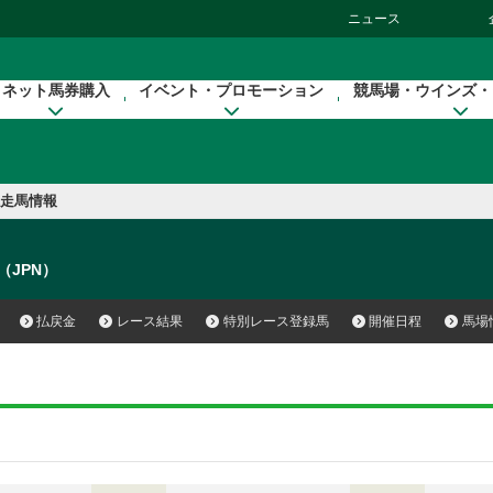
ニュース
ネット馬券購入
イベント・プロモーション
競馬場・ウインズ・
走馬情報
ip（JPN）
払戻金
レース結果
特別レース登録馬
開催日程
馬場