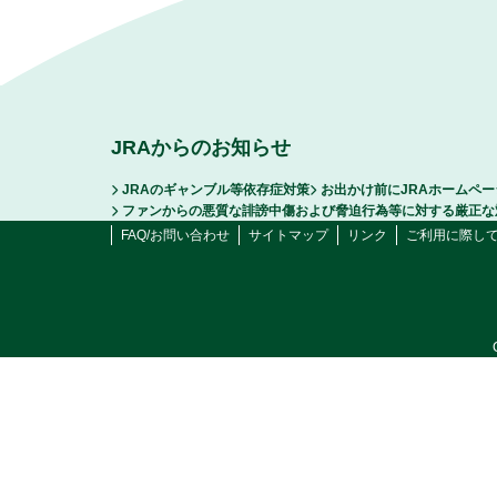
JRAからのお知らせ
JRAのギャンブル等依存症対策
お出かけ前にJRAホームペ
ファンからの悪質な誹謗中傷および脅迫行為等に対する厳正な
FAQ/お問い合わせ
サイトマップ
リンク
ご利用に際し