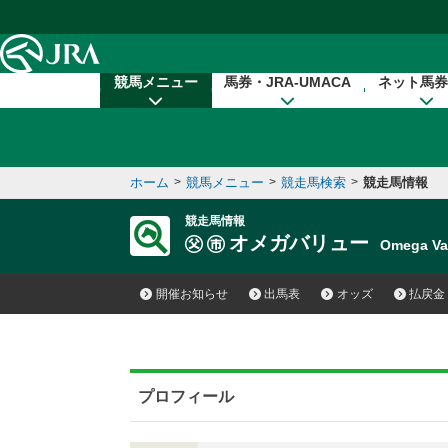
本文へ移動する
競馬メニュー
馬券・JRA-UMACA
ネット馬券
ホーム
>
競馬メニュー
>
競走馬検索
>
競走馬情報
競走馬情報
オメガバリュー
Omega V
開催お知らせ
出馬表
オッズ
払戻金
プロフィール