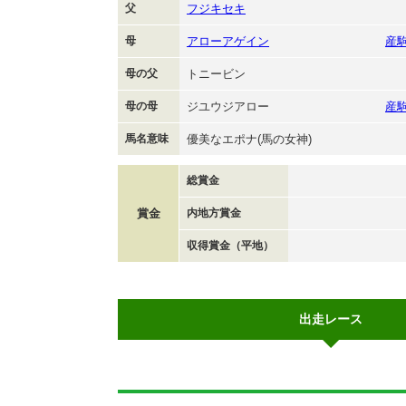
父
フジキセキ
母
アローアゲイン
産
母の父
トニービン
母の母
ジユウジアロー
産
馬名意味
優美なエポナ(馬の女神)
総賞金
賞金
内地方賞金
収得賞金（平地）
出走レース