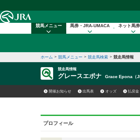
本文へ移動する
競馬メニュー
馬券・JRA-UMACA
ネット馬券
ホーム
>
競馬メニュー
>
競走馬検索
>
競走馬情報
競走馬情報
グレースエポナ
Grace Epona（
開催お知らせ
出馬表
オッズ
払戻金
プロフィール