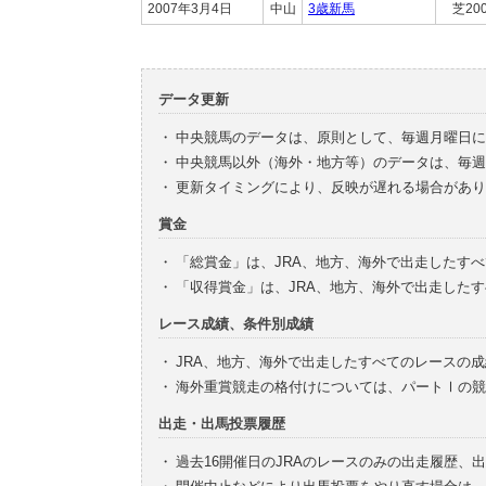
2007年3月4日
中山
3歳新馬
芝20
データ更新
・
中央競馬のデータは、原則として、毎週月曜日に
・
中央競馬以外（海外・地方等）のデータは、毎週
・
更新タイミングにより、反映が遅れる場合があり
賞金
・
「総賞金」は、JRA、地方、海外で出走したす
・
「収得賞金」は、JRA、地方、海外で出走した
レース成績、条件別成績
・
JRA、地方、海外で出走したすべてのレースの
・
海外重賞競走の格付けについては、パートⅠの競
出走・出馬投票履歴
・
過去16開催日のJRAのレースのみの出走履歴、