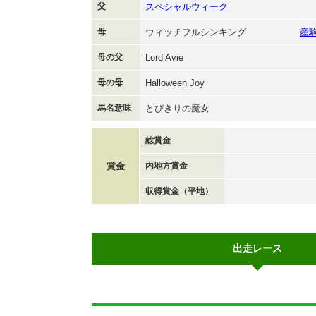
父
スペシャルウィーク
母
ウィッチフルシンキング
産
母の父
Lord Avie
母の母
Halloween Joy
馬名意味
とびきりの魔女
総賞金
賞金
内地方賞金
収得賞金（平地）
出走レース