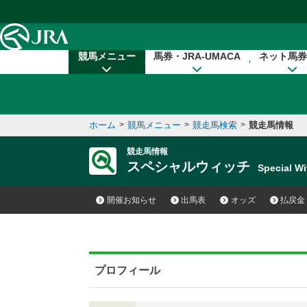
本文へ移動する
競馬メニュー
馬券・JRA-UMACA
ネット馬券
ホーム
>
競馬メニュー
>
競走馬検索
>
競走馬情報
競走馬情報
スペシャルウィッチ
Special 
開催お知らせ
出馬表
オッズ
払戻金
プロフィール