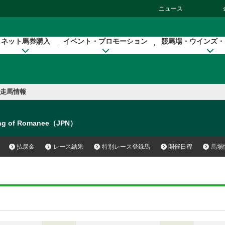
ニュース
ネット馬券購入
イベント・プロモーション
競馬場・ウインズ・
走馬情報
ng of Romanee（JPN）
払戻金
レース結果
特別レース登録馬
開催日程
馬場