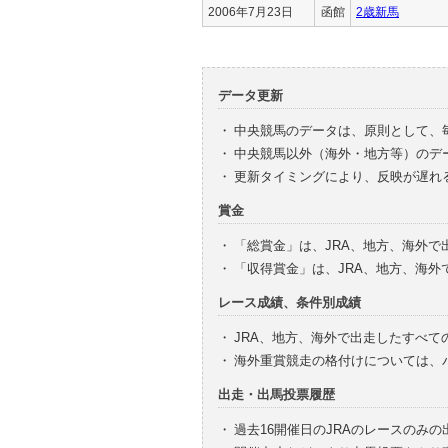
2006年7月23日
函館
2歳新馬
データ更新
・
中央競馬のデータは、原則として、
・
中央競馬以外（海外・地方等）のデ
・
更新タイミングにより、反映が遅れ
賞金
・
「総賞金」は、JRA、地方、海外
・
「収得賞金」は、JRA、地方、海
レース成績、条件別成績
・
JRA、地方、海外で出走したすべて
・
海外重賞競走の格付けについては、
出走・出馬投票履歴
・
過去16開催日のJRAのレースのみ