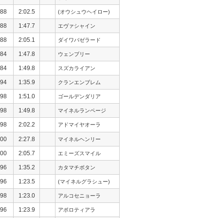
88
2:02.5
(オウシュウヘイロー)
88
1:47.7
エヴァシャイン
88
2:05.1
ダイワバゼラード
84
1:47.8
ウェンブリー
84
1:49.8
スズカライアン
94
1:35.9
クランエンブレム
98
1:51.0
ゴールデンダリア
98
1:49.8
マイネルランページ
98
2:02.2
アドマイヤオーラ
00
2:27.8
マイネルヘンリー
00
2:05.7
エミーズスマイル
96
1:35.2
カタマチボタン
96
1:23.5
(マイネルグラシュー)
98
1:23.0
アルコセニョーラ
96
1:23.9
アポロティアラ