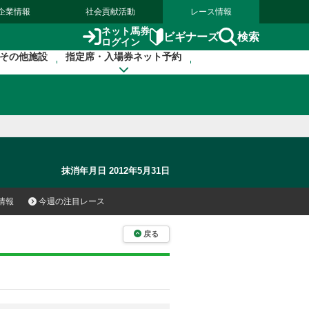
企業情報
社会貢献活動
レース情報
ネット馬券
検索
ビギナーズ
ログイン
その他施設
指定席・入場券ネット予約
抹消年月日 2012年5月31日
情報
今週の注目レース
戻る