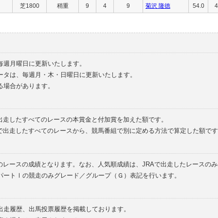
芝1800
稍重
9
4
9
菊沢 隆徳
54.0
4
毎週月曜日に更新いたします。
ータは、毎週月・木・日曜日に更新いたします。
る場合があります。
で出走したすべてのレースの本賞金と付加賞を加えた額です。
外で出走したすべてのレースから、競馬番組で別に定める方法で算定した額です
のレースの成績となります。なお、人気順成績は、JRAで出走したレースの
パートⅠの競走のみグレード／グループ（Ｇ）表記を行います。
の出走履歴、出馬投票履歴を掲載しております。