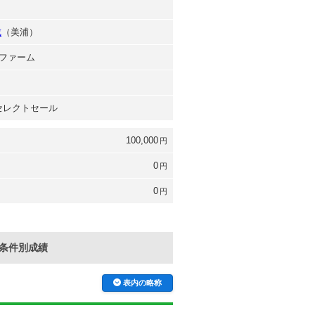
成
（美浦）
ファーム
 セレクトセール
100,000
円
0
円
0
円
条件別成績
表内の略称