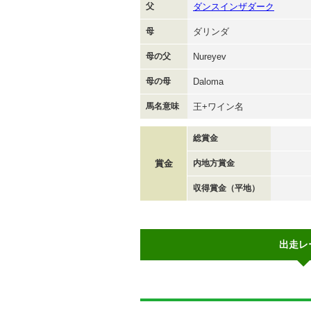
父
ダンスインザダーク
母
ダリンダ
母の父
Nureyev
母の母
Daloma
馬名意味
王+ワイン名
総賞金
賞金
内地方賞金
収得賞金（平地）
出走レ