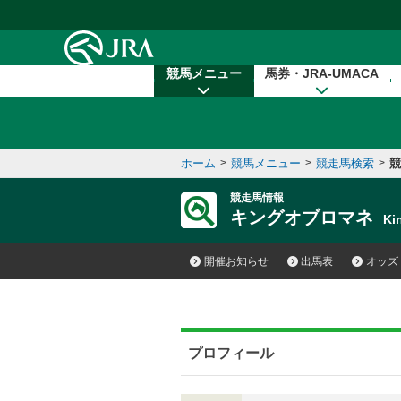
本文へ移動する
競馬メニュー
馬券・JRA-UMACA
ホーム
>
競馬メニュー
>
競走馬検索
>
競
競走馬情報
キングオブロマネ
Ki
開催お知らせ
出馬表
オッズ
プロフィール