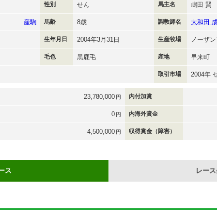
性別
せん
馬主名
嶋田 賢
産駒
馬齢
8歳
調教師名
大和田 
生年月日
2004年3月31日
生産牧場
ノーザン
毛色
黒鹿毛
産地
早来町
取引市場
2004年
23,780,000
内付加賞
円
0
内海外賞金
円
4,500,000
収得賞金（障害）
円
ース
レース