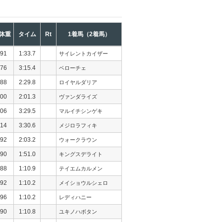
体重
タイム
Rt
1着馬（2着馬）
91
1:33.7
サイレントカイザー
76
3:15.4
ベローチェ
88
2:29.8
ロイヤルダリア
00
2:01.3
ヴァンダライズ
06
3:29.5
マルイチシンゲキ
14
3:30.6
メジロラフィキ
92
2:03.2
ウォークラウン
90
1:51.0
キングスデライト
88
1:10.9
テイエムカルメン
92
1:10.2
メイショウルシェロ
96
1:10.2
レディハニー
90
1:10.8
ユキノハボタン