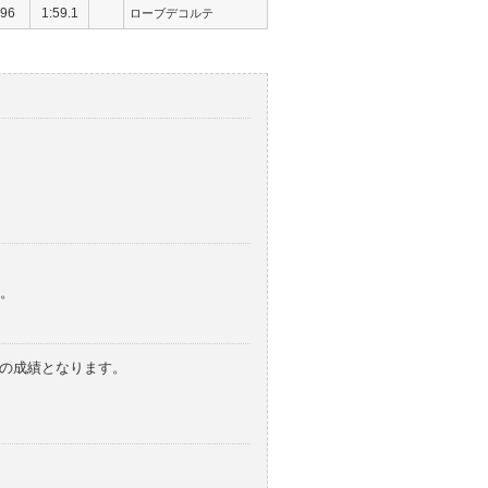
96
1:59.1
ローブデコルテ
。
みの成績となります。