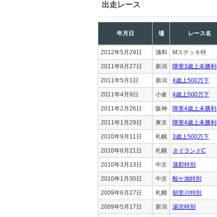
出走レース
年月日
場
レース名
2012年5月29日
浦和
Mステッキ特
2011年8月27日
新潟
障害3歳上未勝利
2011年5月1日
新潟
4歳上500万下
2011年4月9日
小倉
4歳上500万下
2011年2月26日
阪神
障害4歳上未勝利
2011年1月29日
東京
障害4歳上未勝利
2010年9月11日
札幌
3歳上500万下
2010年8月21日
札幌
タイランドC
2010年3月13日
中京
蒲郡特別
2010年1月30日
中京
鞍ケ池特別
2009年6月27日
札幌
朝里川特別
2009年5月17日
新潟
湯沢特別