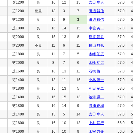
ダ1200
良
16
12
15
吉田 隼人
57.0
4
芝1200
稍重
18
3
7
田辺 裕信
57.0
4
芝1200
良
15
9
3
田辺 裕信
57.0
5
芝1800
良
16
14
15
中舘 英二
57.0
4
芝2000
良
15
13
8
郷原 洋司
57.0
4
芝2000
不良
11
6
11
横山 典弘
57.0
4
芝1800
良
11
7
5
木幡 初広
57.0
4
芝2000
良
8
7
6
木幡 初広
57.0
4
芝1600
良
16
13
11
石橋 脩
57.0
4
芝1400
良
18
11
15
小林 淳一
57.0
4
芝1800
良
15
13
5
和田 竜二
53.0
4
芝1400
良
16
15
13
池添 謙一
57.0
4
芝1800
良
16
14
9
勝浦 正樹
57.0
4
芝1400
良
15
5
14
吉田 隼人
57.0
5
芝1600
良
16
10
13
上村 洋行
56.0
5
芝1600
良
16
10
9
太宰 啓介
56.0
5