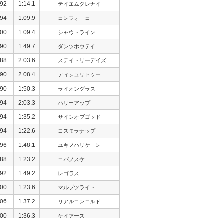
92
1:14.1
テイエムクレナイ
94
1:09.9
コンフォーコ
00
1:09.4
シャウトライン
90
1:49.7
ダンツホウテイ
88
2:03.6
ステイトリーデイズ
90
2:08.4
ディジュリドゥー
90
1:50.3
ライオングラス
94
2:03.3
ハリーアップ
94
1:35.2
サインオブゴッド
94
1:22.6
コスモラナップ
96
1:48.1
ユキノハリケーン
88
1:23.2
コパノスケ
92
1:49.2
レゴラス
00
1:23.6
マルブツライト
06
1:37.2
リアルコンコルド
00
1:36.3
ケイアース