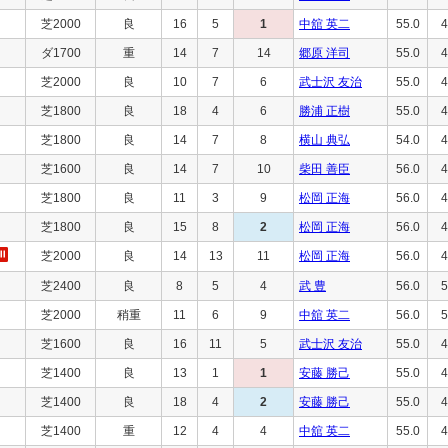
芝2000
良
16
5
1
中舘 英二
55.0
4
ダ1700
重
14
7
14
郷原 洋司
55.0
4
芝2000
良
10
7
6
武士沢 友治
55.0
4
芝1800
良
18
4
6
勝浦 正樹
55.0
4
芝1800
良
14
7
8
横山 典弘
54.0
4
芝1600
良
14
7
10
柴田 善臣
56.0
4
芝1800
良
11
3
9
松岡 正海
56.0
4
芝1800
良
15
8
2
松岡 正海
56.0
4
芝2000
良
14
13
11
松岡 正海
56.0
4
芝2400
良
8
5
4
武 豊
56.0
5
芝2000
稍重
11
6
9
中舘 英二
56.0
5
芝1600
良
16
11
5
武士沢 友治
55.0
4
芝1400
良
13
1
1
安藤 勝己
55.0
4
芝1400
良
18
4
2
安藤 勝己
55.0
4
芝1400
重
12
4
4
中舘 英二
55.0
4