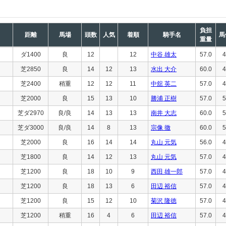
負担
距離
馬場
頭数
人気
着順
騎手名
馬
重量
ダ1400
良
12
12
中谷 雄太
57.0
4
芝2850
良
14
12
13
水出 大介
60.0
4
芝2400
稍重
12
12
11
中舘 英二
57.0
4
芝2000
良
15
13
10
勝浦 正樹
57.0
5
芝ダ2970
良/良
14
13
13
南井 大志
60.0
5
芝ダ3000
良/良
14
8
13
宗像 徹
60.0
5
芝2000
良
16
14
14
丸山 元気
56.0
4
芝1800
良
14
12
13
丸山 元気
57.0
4
芝1200
良
18
10
9
西田 雄一郎
57.0
4
芝1200
良
18
13
6
田辺 裕信
57.0
4
芝1200
良
15
12
10
菊沢 隆徳
57.0
4
芝1200
稍重
16
4
6
田辺 裕信
57.0
4