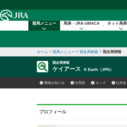
本文へ移動する
競馬メニュー
馬券・JRA-UMACA
ネット馬券
ホーム
>
競馬メニュー
>
競走馬検索
>
競走馬情報
競走馬情報
ケイアース
K Earth（JPN）
開催お知らせ
出馬表
オッズ
払戻金
プロフィール