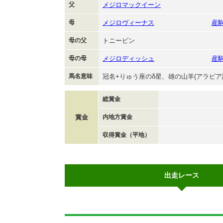
父
メジロマックイーン
母
メジロヴィーナス
産
母の父
トニービン
母の母
メジロディッシュ
産
馬名意味
冠名+りゅう座のδ星、雄の山羊(アラビア
総賞金
賞金
内地方賞金
収得賞金（平地）
出走レース