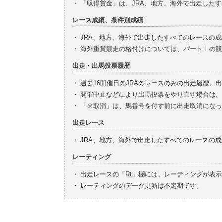
・
「収得賞金」は、JRA、地方、海外で出走した
レース成績、条件別成績
・
JRA、地方、海外で出走したすべてのレースの
・
海外重賞競走の格付けについては、パートⅠの競
出走・出馬投票履歴
・
過去16開催日のJRAのレースのみの出走履歴、
・
開催中止などにより出馬投票をやり直す場合は、
・
「※取消」は、馬番号を付す前に出走取消になっ
出走レース
・
JRA、地方、海外で出走したすべてのレースの
レーティング
・
出走レースの「Rt」欄には、レーティングが表
・
レーティングのデータ更新は不定期です。