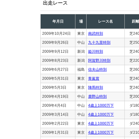
出走レース
年月日
場
レース名
距
2009年10月24日
東京
南武特別
芝24
2009年9月26日
中山
九十九里特別
芝25
2009年9月12日
新潟
姫川特別
芝24
2009年8月23日
新潟
阿賀野川特別
芝22
2009年6月27日
福島
信夫山特別
芝26
2009年5月31日
東京
青嵐賞
芝24
2009年5月3日
東京
陣馬特別
芝24
2009年4月19日
中山
鹿野山特別
芝20
2009年4月4日
中山
4歳上1000万下
ダ18
2009年3月14日
中山
4歳上1000万下
ダ18
2009年2月22日
東京
4歳上1000万下
ダ24
2009年1月31日
東京
4歳上1000万下
ダ21