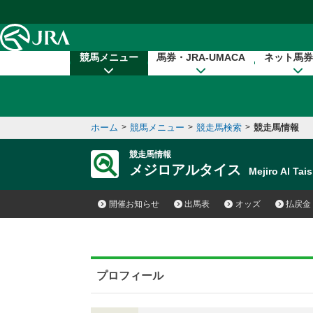
本文へ移動する
競馬メニュー
馬券・JRA-UMACA
ネット馬券
ホーム
>
競馬メニュー
>
競走馬検索
>
競走馬情報
競走馬情報
メジロアルタイス
Mejiro Al T
開催お知らせ
出馬表
オッズ
払戻金
プロフィール