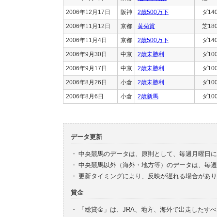
2006年12月17日
阪神
2歳500万下
ダ14
2006年11月12日
京都
黄菊賞
芝18
2006年11月4日
京都
2歳500万下
ダ14
2006年9月30日
中京
2歳未勝利
ダ10
2006年9月17日
中京
2歳未勝利
ダ10
2006年8月26日
小倉
2歳未勝利
ダ10
2006年8月6日
小倉
2歳新馬
ダ10
データ更新
・
中央競馬のデータは、原則として、毎週月曜日に
・
中央競馬以外（海外・地方等）のデータは、毎週
・
更新タイミングにより、反映が遅れる場合があり
賞金
・
「総賞金」は、JRA、地方、海外で出走したす