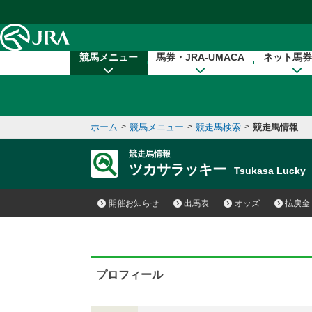
本文へ移動する
競馬メニュー
馬券・JRA-UMACA
ネット馬券
ホーム
>
競馬メニュー
>
競走馬検索
>
競走馬情報
競走馬情報
ツカサラッキー
Tsukasa Luck
開催お知らせ
出馬表
オッズ
払戻金
プロフィール