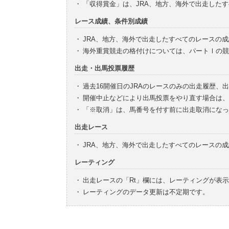
・
「収得賞金」は、JRA、地方、海外で出走した
レース成績、条件別成績
・
JRA、地方、海外で出走したすべてのレースの
・
海外重賞競走の格付けについては、パートⅠの競
出走・出馬投票履歴
・
過去16開催日のJRAのレースのみの出走履歴、
・
開催中止などにより出馬投票をやり直す場合は、
・
「※取消」は、馬番号を付す前に出走取消になっ
出走レース
・
JRA、地方、海外で出走したすべてのレースの
レーティング
・
出走レースの「Rt」欄には、レーティングが表
・
レーティングのデータ更新は不定期です。