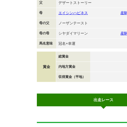
父
デザートストーリー
母
エイシンハピネス
産
母の父
ノーザンテースト
母の母
シヤダイマリーン
産
馬名意味
冠名+幸運
総賞金
賞金
内地方賞金
収得賞金（平地）
出走レース